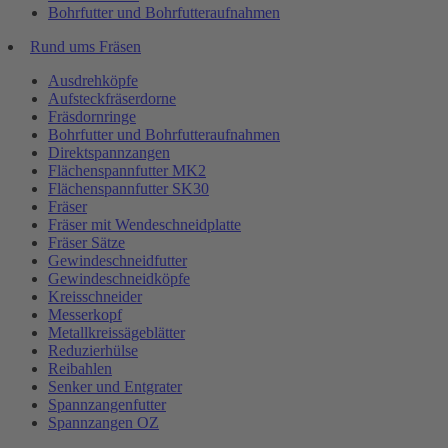
Bohrfutter und Bohrfutteraufnahmen
Rund ums Fräsen
Ausdrehköpfe
Aufsteckfräserdorne
Fräsdornringe
Bohrfutter und Bohrfutteraufnahmen
Direktspannzangen
Flächenspannfutter MK2
Flächenspannfutter SK30
Fräser
Fräser mit Wendeschneidplatte
Fräser Sätze
Gewindeschneidfutter
Gewindeschneidköpfe
Kreisschneider
Messerkopf
Metallkreissägeblätter
Reduzierhülse
Reibahlen
Senker und Entgrater
Spannzangenfutter
Spannzangen OZ