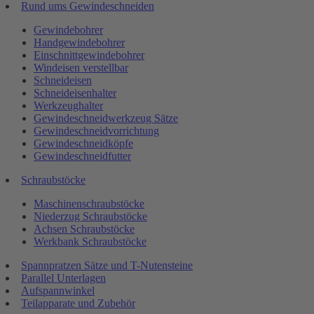
Rund ums Gewindeschneiden
Gewindebohrer
Handgewindebohrer
Einschnittgewindebohrer
Windeisen verstellbar
Schneideisen
Schneideisenhalter
Werkzeughalter
Gewindeschneidwerkzeug Sätze
Gewindeschneidvorrichtung
Gewindeschneidköpfe
Gewindeschneidfutter
Schraubstöcke
Maschinenschraubstöcke
Niederzug Schraubstöcke
Achsen Schraubstöcke
Werkbank Schraubstöcke
Spannpratzen Sätze und T-Nutensteine
Parallel Unterlagen
Aufspannwinkel
Teilapparate und Zubehör