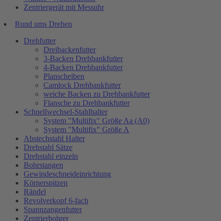
Zentriergerät mit Messuhr
Rund ums Drehen
Drehfutter
Dreibackenfutter
3-Backen Drehbankfutter
4-Backen Drehbankfutter
Planscheiben
Camlock Drehbankfutter
weiche Backen zu Drehbankfutter
Flansche zu Drehbankfutter
Schnellwechsel-Stahlhalter
System "Multifix" Größe Aa (A0)
System "Multifix" Größe A
Abstechstahl Halter
Drehstahl Sätze
Drehstahl einzeln
Bohrstangen
Gewindeschneideinrichtung
Körnerspitzen
Rändel
Revolverkopf 6-fach
Spannzangenfutter
Zentrierbohrer