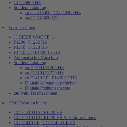
CC-D6800 HS
Sonderausstattung
zu CC-D6000 | CC-D6200 HS
zu CC-D6800 HS
Fräsmaschinen
% DIESE WOCHE %
F1200 | F1202 HS
F1210 | F1220 HS
F1410 LF | F1420 LF HS
Automatischer Vorschub
Sonderausstattung
zu F1200 | F1202 HS
zu F1210 | F1220 HS
zu F1410 LF | F1420 LF HS
Digitale Anbaumessschieber
Digitale Positionsanzeige
2te Wahl Fräsmaschinen
CNC Fräsmaschinen
CC-F1210 | CC-F1220 HS
CC-F1210 | CC-F1220 HS Vorführmaschinen
CC-F1410 LF | CC-F1420 LF HS