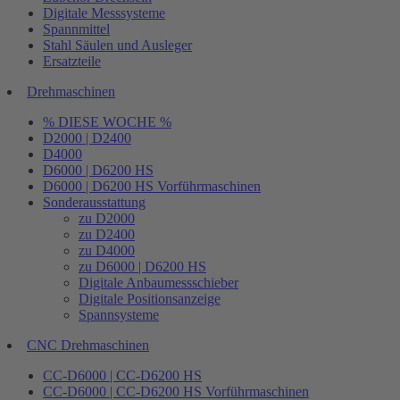
Digitale Messsysteme
Spannmittel
Stahl Säulen und Ausleger
Ersatzteile
Drehmaschinen
% DIESE WOCHE %
D2000 | D2400
D4000
D6000 | D6200 HS
D6000 | D6200 HS Vorführmaschinen
Sonderausstattung
zu D2000
zu D2400
zu D4000
zu D6000 | D6200 HS
Digitale Anbaumessschieber
Digitale Positionsanzeige
Spannsysteme
CNC Drehmaschinen
CC-D6000 | CC-D6200 HS
CC-D6000 | CC-D6200 HS Vorführmaschinen