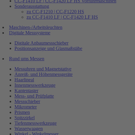
CC-F1410 LF | CC-F1420 LF HS Vorführmaschinen
Sonderausstattung
zu CC-F1210 | CC-F1220 HS
zu CC-F1410 LF | CC-F1420 LF HS
Maschinen-/Arbeitsleuchten
Digitale Messsysteme
Digitale Anbaumessschieber
Positionsanzeige und Glasmaßstäbe
Rund ums Messen
Messuhren und Magnetstative
Anreiß- und Höhenmessgeräte
Haarlineal
Innenmesswerkzeuge
Kantentaster
Mess- und Prüfplatte
Messschieber
Mikrometer
Prismen
Spitzzirkel
Tiefenmesswerkzeuge
Wasserwaagen
Winkel - Winkelmesser