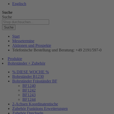
Englisch
Suche
Suche
Suche
Start
Messetermine
Aktionen und Prospekte
Telefonische Bestellung und Beratung: +49 2191/597-0
Produkte
Bohrständer + Zubehör
% DIESE WOCHE %
Bohrständer B1230
Bohrständer Fräsständer BF
BF1240
BF1242
BF1243
BF1244
2-Achsen Koordinatentische
Zubehör Funktions Erweiterungen
Zubehör Drechseln