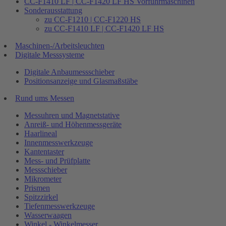
CC-F1410 LF | CC-F1420 LF HS Vorführmaschinen
Sonderausstattung
zu CC-F1210 | CC-F1220 HS
zu CC-F1410 LF | CC-F1420 LF HS
Maschinen-/Arbeitsleuchten
Digitale Messsysteme
Digitale Anbaumessschieber
Positionsanzeige und Glasmaßstäbe
Rund ums Messen
Messuhren und Magnetstative
Anreiß- und Höhenmessgeräte
Haarlineal
Innenmesswerkzeuge
Kantentaster
Mess- und Prüfplatte
Messschieber
Mikrometer
Prismen
Spitzzirkel
Tiefenmesswerkzeuge
Wasserwaagen
Winkel - Winkelmesser