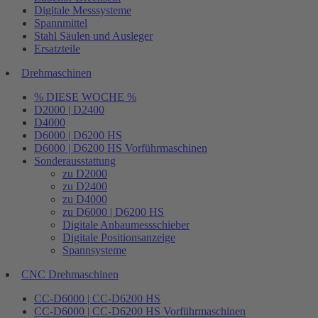
Digitale Messsysteme
Spannmittel
Stahl Säulen und Ausleger
Ersatzteile
Drehmaschinen
% DIESE WOCHE %
D2000 | D2400
D4000
D6000 | D6200 HS
D6000 | D6200 HS Vorführmaschinen
Sonderausstattung
zu D2000
zu D2400
zu D4000
zu D6000 | D6200 HS
Digitale Anbaumessschieber
Digitale Positionsanzeige
Spannsysteme
CNC Drehmaschinen
CC-D6000 | CC-D6200 HS
CC-D6000 | CC-D6200 HS Vorführmaschinen