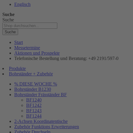
Englisch
Suche
Suche
Suche
Start
Messetermine
Aktionen und Prospekte
Telefonische Bestellung und Beratung: +49 2191/597-0
Produkte
Bohrständer + Zubehör
% DIESE WOCHE %
Bohrständer B1230
Bohrständer Fräsständer BF
BF1240
BF1242
BF1243
BF1244
2-Achsen Koordinatentische
Zubehör Funktions Erweiterungen
Zubehör Drechseln