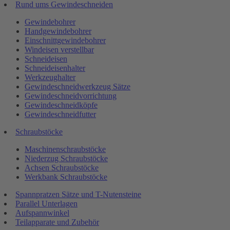
Rund ums Gewindeschneiden
Gewindebohrer
Handgewindebohrer
Einschnittgewindebohrer
Windeisen verstellbar
Schneideisen
Schneideisenhalter
Werkzeughalter
Gewindeschneidwerkzeug Sätze
Gewindeschneidvorrichtung
Gewindeschneidköpfe
Gewindeschneidfutter
Schraubstöcke
Maschinenschraubstöcke
Niederzug Schraubstöcke
Achsen Schraubstöcke
Werkbank Schraubstöcke
Spannpratzen Sätze und T-Nutensteine
Parallel Unterlagen
Aufspannwinkel
Teilapparate und Zubehör