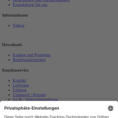
Kontaktieren Sie uns
Informationen
Videos
Downloads
Katalog und Prospekte
Betriebsanleitungen
Kundenservice
Kontakt
Lieferung
Zahlung
Umtausch / Retoure
AGB / Widerrufsbelehrung
Onlinesupport
Datenschutzerklärung
Impressum