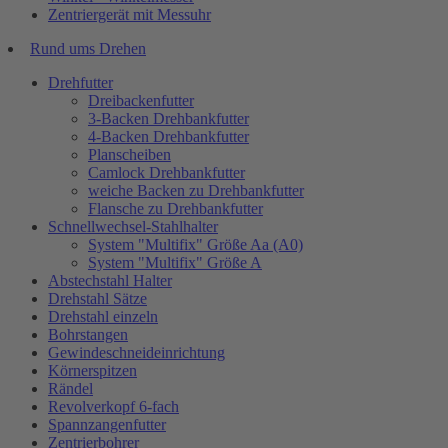
Zentriergerät mit Messuhr
Rund ums Drehen
Drehfutter
Dreibackenfutter
3-Backen Drehbankfutter
4-Backen Drehbankfutter
Planscheiben
Camlock Drehbankfutter
weiche Backen zu Drehbankfutter
Flansche zu Drehbankfutter
Schnellwechsel-Stahlhalter
System "Multifix" Größe Aa (A0)
System "Multifix" Größe A
Abstechstahl Halter
Drehstahl Sätze
Drehstahl einzeln
Bohrstangen
Gewindeschneideinrichtung
Körnerspitzen
Rändel
Revolverkopf 6-fach
Spannzangenfutter
Zentrierbohrer