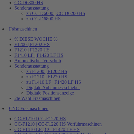
CC-D6800 HS
Sonderausstattung
zu CC-D6000 | CC-D6200 HS
zu CC-D6800 HS
Fräsmaschinen
% DIESE WOCHE %
F1200 | F1202 HS
F1210 | F1220 HS
F1410 LF | F1420 LF HS
Automatischer Vorschub
Sonderausstattung
zu F1200 | F1202 HS
zu F1210 | F1220 HS
zu F1410 LF | F1420 LF HS
Digitale Anbaumessschieber
Digitale Positionsanzeige
2te Wahl Fräsmaschinen
CNC Fräsmaschinen
CC-F1210 | CC-F1220 HS
CC-F1210 | CC-F1220 HS Vorführmaschinen
CC-F1410 LF | CC-F1420 LF HS