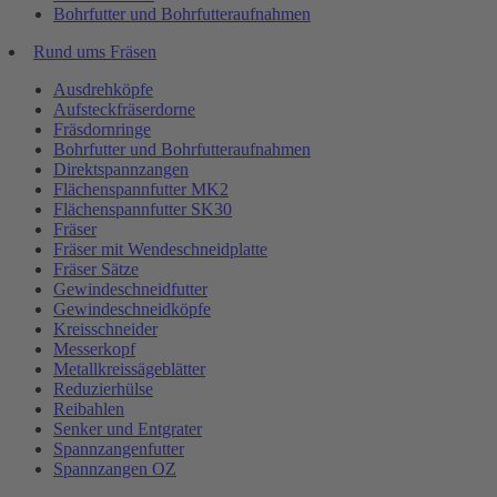
Bohrfutter und Bohrfutteraufnahmen
Rund ums Fräsen
Ausdrehköpfe
Aufsteckfräserdorne
Fräsdornringe
Bohrfutter und Bohrfutteraufnahmen
Direktspannzangen
Flächenspannfutter MK2
Flächenspannfutter SK30
Fräser
Fräser mit Wendeschneidplatte
Fräser Sätze
Gewindeschneidfutter
Gewindeschneidköpfe
Kreisschneider
Messerkopf
Metallkreissägeblätter
Reduzierhülse
Reibahlen
Senker und Entgrater
Spannzangenfutter
Spannzangen OZ