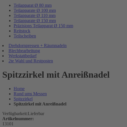
Teilapparat Ø 80 mm
Teilapparate Ø 100 mm
Teilapparate Ø 110 mm
Teilapparate Ø 150 mm
Präzisions Teilapparat Ø 150 mm
Reitstock
Teilscheiben
Drehdornpressen + Räumnadeln
Blechbearbeitung
Werkstattbedarf
2te Wahl und Restposten
Spitzzirkel mit Anreißnadel
Home
Rund ums Messen
Spitzzirkel
Spitzzirkel mit Anreißnadel
Verfügbarkeit:
Lieferbar
Artikelnummer:
13101