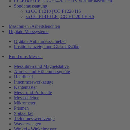
CC-F1410 LF | CC-F1420 LF HS Vorführmaschinen
Sonderausstattung
zu CC-F1210 | CC-F1220 HS
zu CC-F1410 LF | CC-F1420 LF HS
Maschinen-/Arbeitsleuchten
Digitale Messsysteme
Digitale Anbaumessschieber
Positionsanzeige und Glasmaßstäbe
Rund ums Messen
Messuhren und Magnetstative
Anreiß- und Höhenmessgeräte
Haarlineal
Innenmesswerkzeuge
Kantentaster
Mess- und Prüfplatte
Messschieber
Mikrometer
Prismen
Spitzzirkel
Tiefenmesswerkzeuge
Wasserwaagen
Winkel - Winkelmesser