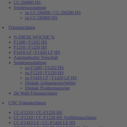
CC-D6800 HS
Sonderausstattung
zu CC-D6000 | CC-D6200 HS
zu CC-D6800 HS
Fräsmaschinen
% DIESE WOCHE %
F1200 | F1202 HS
F1210 | F1220 HS
F1410 LF | F1420 LF HS
Automatischer Vorschub
Sonderausstattung
zu F1200 | F1202 HS
zu F1210 | F1220 HS
zu F1410 LF | F1420 LF HS
Digitale Anbaumessschieber
Digitale Positionsanzeige
2te Wahl Fräsmaschinen
CNC Fräsmaschinen
CC-F1210 | CC-F1220 HS
CC-F1210 | CC-F1220 HS Vorführmaschinen
CC-F1410 LF | CC-F1420 LF HS