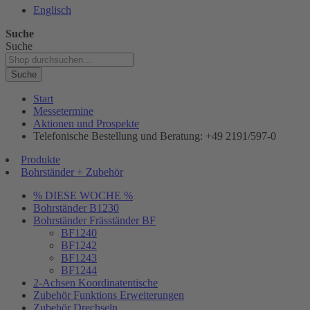
Englisch
Suche
Suche
Suche
Start
Messetermine
Aktionen und Prospekte
Telefonische Bestellung und Beratung: +49 2191/597-0
Produkte
Bohrständer + Zubehör
% DIESE WOCHE %
Bohrständer B1230
Bohrständer Fräsständer BF
BF1240
BF1242
BF1243
BF1244
2-Achsen Koordinatentische
Zubehör Funktions Erweiterungen
Zubehör Drechseln