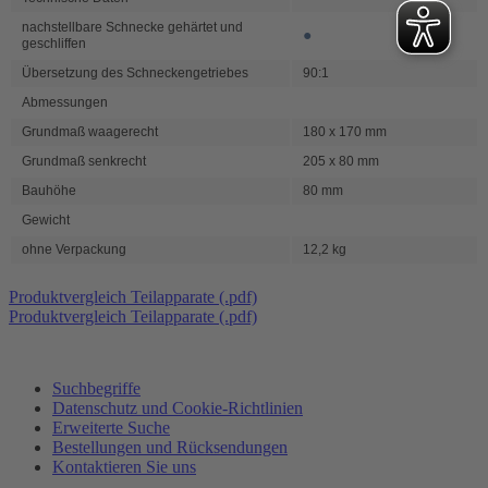
nachstellbare Schnecke gehärtet und
●
geschliffen
Übersetzung des Schneckengetriebes
90:1
Abmessungen
Grundmaß waagerecht
180 x 170 mm
Grundmaß senkrecht
205 x 80 mm
Bauhöhe
80 mm
Gewicht
ohne Verpackung
12,2 kg
Produktvergleich Teilapparate (.pdf)
Produktvergleich Teilapparate (.pdf)
Suchbegriffe
Datenschutz und Cookie-Richtlinien
Erweiterte Suche
Bestellungen und Rücksendungen
Kontaktieren Sie uns