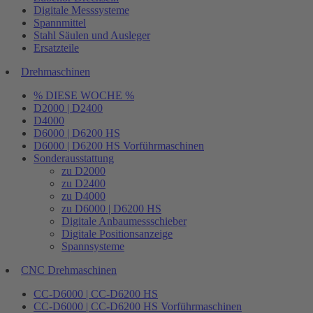
Digitale Messsysteme
Spannmittel
Stahl Säulen und Ausleger
Ersatzteile
Drehmaschinen
% DIESE WOCHE %
D2000 | D2400
D4000
D6000 | D6200 HS
D6000 | D6200 HS Vorführmaschinen
Sonderausstattung
zu D2000
zu D2400
zu D4000
zu D6000 | D6200 HS
Digitale Anbaumessschieber
Digitale Positionsanzeige
Spannsysteme
CNC Drehmaschinen
CC-D6000 | CC-D6200 HS
CC-D6000 | CC-D6200 HS Vorführmaschinen