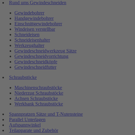
Rund ums Gewindeschneiden
Gewindebohrer
Handgewindebohrer
Einschnittgewindebohrer
Windeisen verstellbar
Schneideisen
Schneideisenhalter
Werkzeughalter
Gewindeschneidwerkzeug Sätze
Gewindeschneidvorrichtung
Gewindeschneidköpfe
Gewindeschneidfutter
Schraubstöcke
Maschinenschraubstöcke
Niederzug Schraubstöcke
Achsen Schraubstöcke
Werkbank Schraubstöcke
Spannpratzen Sätze und T-Nutensteine
Parallel Unterlagen
Aufspannwinkel
Teilapparate und Zubehör