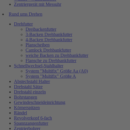
Zentriergerät mit Messuhr
Rund ums Drehen
Drehfutter
Dreibackenfutter
3-Backen Drehbankfutter
4-Backen Drehbankfutter
Planscheiben
Camlock Drehbankfutter
weiche Backen zu Drehbankfutter
Flansche zu Drehbankfutter
Schnellwechsel-Stahlhalter
System "Multifix" Größe Aa (A0)
System "Multifix" Größe A
Abstechstahl Halter
Drehstahl Sätze
Drehstahl einzeln
Bohrstangen
Gewindeschneideinrichtung
Körnerspitzen
Rändel
Revolverkopf 6-fach
Spannzangenfutter
Zentrierbohrer