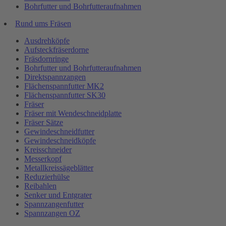
Bohrfutter und Bohrfutteraufnahmen
Rund ums Fräsen
Ausdrehköpfe
Aufsteckfräserdorne
Fräsdornringe
Bohrfutter und Bohrfutteraufnahmen
Direktspannzangen
Flächenspannfutter MK2
Flächenspannfutter SK30
Fräser
Fräser mit Wendeschneidplatte
Fräser Sätze
Gewindeschneidfutter
Gewindeschneidköpfe
Kreisschneider
Messerkopf
Metallkreissägeblätter
Reduzierhülse
Reibahlen
Senker und Entgrater
Spannzangenfutter
Spannzangen OZ