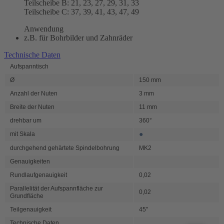
Teilscheibe B: 21, 23, 27, 29, 31, 33
Teilscheibe C: 37, 39, 41, 43, 47, 49
Anwendung
z.B. für Bohrbilder und Zahnräder
Technische Daten
Aufspanntisch
Ø
150 mm
Anzahl der Nuten
3 mm
Breite der Nuten
11 mm
drehbar um
360°
●
mit Skala
durchgehend gehärtete Spindelbohrung
MK2
Genauigkeiten
Rundlaufgenauigkeit
0,02
Parallelität der Aufspannfläche zur
0,02
Grundfläche
Teilgenauigkeit
45"
Technische Daten