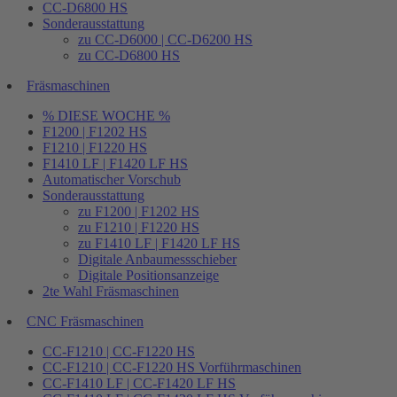
CC-D6800 HS
Sonderausstattung
zu CC-D6000 | CC-D6200 HS
zu CC-D6800 HS
Fräsmaschinen
% DIESE WOCHE %
F1200 | F1202 HS
F1210 | F1220 HS
F1410 LF | F1420 LF HS
Automatischer Vorschub
Sonderausstattung
zu F1200 | F1202 HS
zu F1210 | F1220 HS
zu F1410 LF | F1420 LF HS
Digitale Anbaumessschieber
Digitale Positionsanzeige
2te Wahl Fräsmaschinen
CNC Fräsmaschinen
CC-F1210 | CC-F1220 HS
CC-F1210 | CC-F1220 HS Vorführmaschinen
CC-F1410 LF | CC-F1420 LF HS