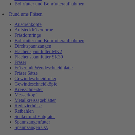
Bohrfutter und Bohrfutteraufnahmen
Rund ums Fräsen
Ausdrehköpfe
Aufsteckfräserdorne
Fräsdornringe
Bohrfutter und Bohrfutteraufnahmen
Direktspannzangen
Flächenspannfutter MK2
Flächenspannfutter SK30
Fräser
Fräser mit Wendeschneidplatte
Fräser Sätze
Gewindeschneidfutter
Gewindeschneidköpfe
Kreisschneider
Messerkopf
Metallkreissägeblätter
Reduzierhülse
Reibahlen
Senker und Entgrater
Spannzangenfutter
Spannzangen OZ