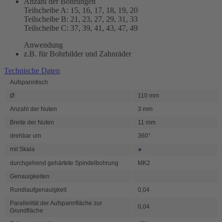
Anzahl der Bohrungen
Teilscheibe A: 15, 16, 17, 18, 19, 20
Teilscheibe B: 21, 23, 27, 29, 31, 33
Teilscheibe C: 37, 39, 41, 43, 47, 49
Anwendung
z.B. für Bohrbilder und Zahnräder
Technische Daten
Aufspanntisch
Ø
110 mm
Anzahl der Nuten
3 mm
Breite der Nuten
11 mm
drehbar um
360°
●
mit Skala
durchgehend gehärtete Spindelbohrung
MK2
Genauigkeiten
Rundlaufgenauigkeit
0,04
Parallelität der Aufspannfläche zur
0,04
Grundfläche