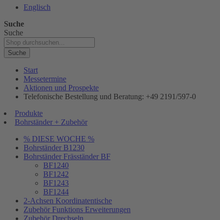
Englisch
Suche
Suche
Suche
Start
Messetermine
Aktionen und Prospekte
Telefonische Bestellung und Beratung: +49 2191/597-0
Produkte
Bohrständer + Zubehör
% DIESE WOCHE %
Bohrständer B1230
Bohrständer Fräsständer BF
BF1240
BF1242
BF1243
BF1244
2-Achsen Koordinatentische
Zubehör Funktions Erweiterungen
Zubehör Drechseln