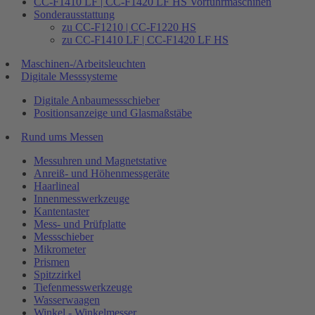
CC-F1410 LF | CC-F1420 LF HS Vorführmaschinen
Sonderausstattung
zu CC-F1210 | CC-F1220 HS
zu CC-F1410 LF | CC-F1420 LF HS
Maschinen-/Arbeitsleuchten
Digitale Messsysteme
Digitale Anbaumessschieber
Positionsanzeige und Glasmaßstäbe
Rund ums Messen
Messuhren und Magnetstative
Anreiß- und Höhenmessgeräte
Haarlineal
Innenmesswerkzeuge
Kantentaster
Mess- und Prüfplatte
Messschieber
Mikrometer
Prismen
Spitzzirkel
Tiefenmesswerkzeuge
Wasserwaagen
Winkel - Winkelmesser