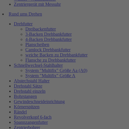
Zentriergerät mit Messuhr
Rund ums Drehen
Drehfutter
Dreibackenfutter
3-Backen Drehbankfutter
4-Backen Drehbankfutter
Planscheiben
Camlock Drehbankfutter
weiche Backen zu Drehbankfutter
Flansche zu Drehbankfutter
Schnellwechsel-Stahlhalter
System "Multifix" Größe Aa (A0)
System "Multifix" Größe A
Abstechstahl Halter
Drehstahl Sätze
Drehstahl einzeln
Bohrstangen
Gewindeschneideinrichtung
Körnerspitzen
Rändel
Revolverkopf 6-fach
Spannzangenfutter
Zentrierbohrer