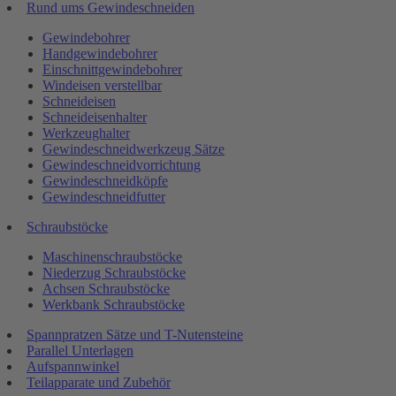
Rund ums Gewindeschneiden
Gewindebohrer
Handgewindebohrer
Einschnittgewindebohrer
Windeisen verstellbar
Schneideisen
Schneideisenhalter
Werkzeughalter
Gewindeschneidwerkzeug Sätze
Gewindeschneidvorrichtung
Gewindeschneidköpfe
Gewindeschneidfutter
Schraubstöcke
Maschinenschraubstöcke
Niederzug Schraubstöcke
Achsen Schraubstöcke
Werkbank Schraubstöcke
Spannpratzen Sätze und T-Nutensteine
Parallel Unterlagen
Aufspannwinkel
Teilapparate und Zubehör