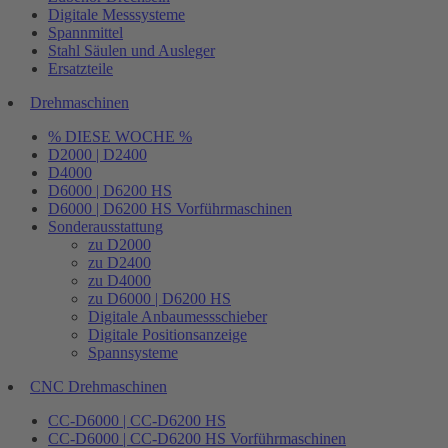
Digitale Messsysteme
Spannmittel
Stahl Säulen und Ausleger
Ersatzteile
Drehmaschinen
% DIESE WOCHE %
D2000 | D2400
D4000
D6000 | D6200 HS
D6000 | D6200 HS Vorführmaschinen
Sonderausstattung
zu D2000
zu D2400
zu D4000
zu D6000 | D6200 HS
Digitale Anbaumessschieber
Digitale Positionsanzeige
Spannsysteme
CNC Drehmaschinen
CC-D6000 | CC-D6200 HS
CC-D6000 | CC-D6200 HS Vorführmaschinen