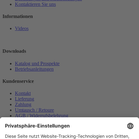
Kontaktieren Sie uns
Informationen
Videos
Downloads
Katalog und Prospekte
Betriebsanleitungen
Kundenservice
Kontakt
Lieferung
Zahlung
Umtausch / Retoure
AGB / Widerrufsbelehrung
Onlinesupport
Datenschutzerklärung
Impressum
Bestellung widerrufen