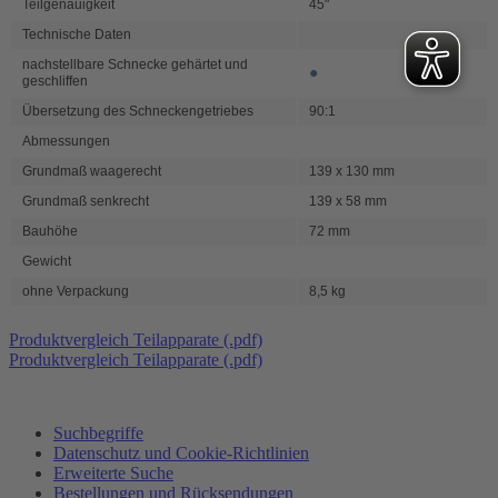
Teilgenauigkeit
45"
Technische Daten
nachstellbare Schnecke gehärtet und
●
geschliffen
Übersetzung des Schneckengetriebes
90:1
Abmessungen
Grundmaß waagerecht
139 x 130 mm
Grundmaß senkrecht
139 x 58 mm
Bauhöhe
72 mm
Gewicht
ohne Verpackung
8,5 kg
Produktvergleich Teilapparate (.pdf)
Produktvergleich Teilapparate (.pdf)
Suchbegriffe
Datenschutz und Cookie-Richtlinien
Erweiterte Suche
Bestellungen und Rücksendungen