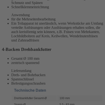
Schmutz und Spänen
Schnellklemmeinrichtung
Anwendung
für die Mehrseitenbearbeitung
Ein Teilapparat ist unerlässlich, wenn Werkstücke am Umfang
verteilte Anfräsungen oder Ausfräsungen erhalten sollen, die
auch kreisförmig sein können, z.B. Fräsen von Mehrkanten,
Lochbildbohren auf Kreis, Keilwellen, Wendelnutenfräsen
und Zahnradfräsen
4-Backen Drehbankfutter
Gesamt Ø 100 mm
zentrisch spannend
Lieferumfang
Dreh- und Bohrbacken
Spannschlüssel
Befestigungsschrauben
Technische Daten
Drehbankfutter Gesamt-Ø
100 mm
Spann-Ø
5,5 - 83 mm