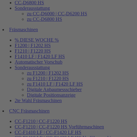
CC-D6800 HS
Sonderausstattung
zu CC-D6000 | CC-D6200 HS
zu CC-D6800 HS
Fräsmaschinen
% DIESE WOCHE %
F1200 | F1202 HS
F1210 | F1220 HS
F1410 LF | F1420 LF HS
Automatischer Vorschub
Sonderausstattung
zu F1200 | F1202 HS
zu F1210 | F1220 HS
zu F1410 LF | F1420 LF HS
Digitale Anbaumessschieber
Digitale Positionsanzeige
2te Wahl Fräsmaschinen
CNC Fräsmaschinen
CC-F1210 | CC-F1220 HS
CC-F1210 | CC-F1220 HS Vorführmaschinen
CC-F1410 LF | CC-F1420 LF HS