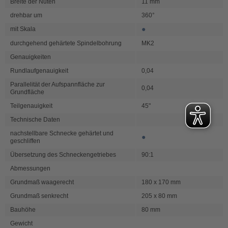
Breite der Nuten
11 mm
drehbar um
360°
●
mit Skala
durchgehend gehärtete Spindelbohrung
MK2
Genauigkeiten
Rundlaufgenauigkeit
0,04
Parallelität der Aufspannfläche zur
0,04
Grundfläche
Teilgenauigkeit
45"
Technische Daten
nachstellbare Schnecke gehärtet und
●
geschliffen
Übersetzung des Schneckengetriebes
90:1
Abmessungen
Grundmaß waagerecht
180 x 170 mm
Grundmaß senkrecht
205 x 80 mm
Bauhöhe
80 mm
Gewicht