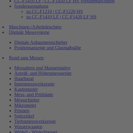
CC-F1410 LF | CC-F1420 LF HS Vorführmaschinen
Sonderausstattung
zu CC-F1210 | CC-F1220 HS
zu CC-F1410 LF | CC-F1420 LF HS
Maschinen-/Arbeitsleuchten
Digitale Messsysteme
Digitale Anbaumessschieber
Positionsanzeige und Glasmaßstäbe
Rund ums Messen
Messuhren und Magnetstative
Anreiß- und Höhenmessgeräte
Haarlineal
Innenmesswerkzeuge
Kantentaster
Mess- und Prüfplatte
Messschieber
Mikrometer
Prismen
Spitzzirkel
Tiefenmesswerkzeuge
Wasserwaagen
Winkel - Winkelmesser