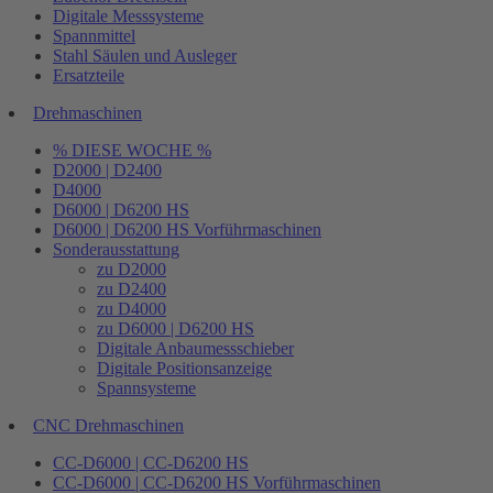
Digitale Messsysteme
Spannmittel
Stahl Säulen und Ausleger
Ersatzteile
Drehmaschinen
% DIESE WOCHE %
D2000 | D2400
D4000
D6000 | D6200 HS
D6000 | D6200 HS Vorführmaschinen
Sonderausstattung
zu D2000
zu D2400
zu D4000
zu D6000 | D6200 HS
Digitale Anbaumessschieber
Digitale Positionsanzeige
Spannsysteme
CNC Drehmaschinen
CC-D6000 | CC-D6200 HS
CC-D6000 | CC-D6200 HS Vorführmaschinen