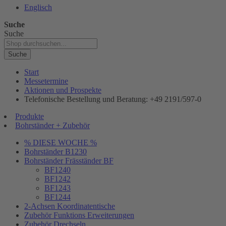
Englisch
Suche
Suche
Suche
Start
Messetermine
Aktionen und Prospekte
Telefonische Bestellung und Beratung: +49 2191/597-0
Produkte
Bohrständer + Zubehör
% DIESE WOCHE %
Bohrständer B1230
Bohrständer Fräsständer BF
BF1240
BF1242
BF1243
BF1244
2-Achsen Koordinatentische
Zubehör Funktions Erweiterungen
Zubehör Drechseln