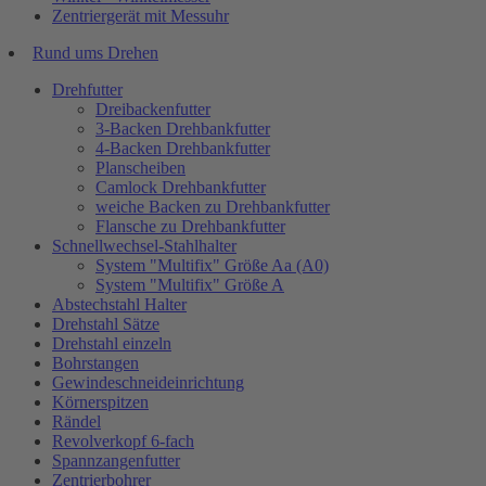
Zentriergerät mit Messuhr
Rund ums Drehen
Drehfutter
Dreibackenfutter
3-Backen Drehbankfutter
4-Backen Drehbankfutter
Planscheiben
Camlock Drehbankfutter
weiche Backen zu Drehbankfutter
Flansche zu Drehbankfutter
Schnellwechsel-Stahlhalter
System "Multifix" Größe Aa (A0)
System "Multifix" Größe A
Abstechstahl Halter
Drehstahl Sätze
Drehstahl einzeln
Bohrstangen
Gewindeschneideinrichtung
Körnerspitzen
Rändel
Revolverkopf 6-fach
Spannzangenfutter
Zentrierbohrer