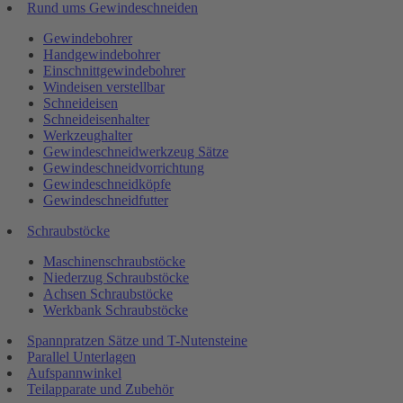
Rund ums Gewindeschneiden
Gewindebohrer
Handgewindebohrer
Einschnittgewindebohrer
Windeisen verstellbar
Schneideisen
Schneideisenhalter
Werkzeughalter
Gewindeschneidwerkzeug Sätze
Gewindeschneidvorrichtung
Gewindeschneidköpfe
Gewindeschneidfutter
Schraubstöcke
Maschinenschraubstöcke
Niederzug Schraubstöcke
Achsen Schraubstöcke
Werkbank Schraubstöcke
Spannpratzen Sätze und T-Nutensteine
Parallel Unterlagen
Aufspannwinkel
Teilapparate und Zubehör