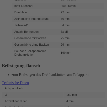
max. Drehzahl
3500 U/min
Durchlass
22 mm
Zylindrische Innenpassung
70 mm
Teilkreis-Ø
84 mm
Anzahl Bohrungen
3x M8
Gesamthöhe mit Backen
75 mm
Gesamthöhe ohne Backen
56 mm
Bauhöhe Teilapparat mit
169 mm
Drehbankfutter
Befestigungsflansch
zum Befestigen des Drehbankfutters am Teilapparat
Technische Daten
Aufspanntisch
Ø
150 mm
Anzahl der Nuten
4 mm