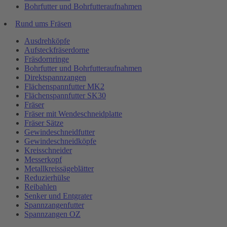
Bohrfutter und Bohrfutteraufnahmen
Rund ums Fräsen
Ausdrehköpfe
Aufsteckfräserdorne
Fräsdornringe
Bohrfutter und Bohrfutteraufnahmen
Direktspannzangen
Flächenspannfutter MK2
Flächenspannfutter SK30
Fräser
Fräser mit Wendeschneidplatte
Fräser Sätze
Gewindeschneidfutter
Gewindeschneidköpfe
Kreisschneider
Messerkopf
Metallkreissägeblätter
Reduzierhülse
Reibahlen
Senker und Entgrater
Spannzangenfutter
Spannzangen OZ