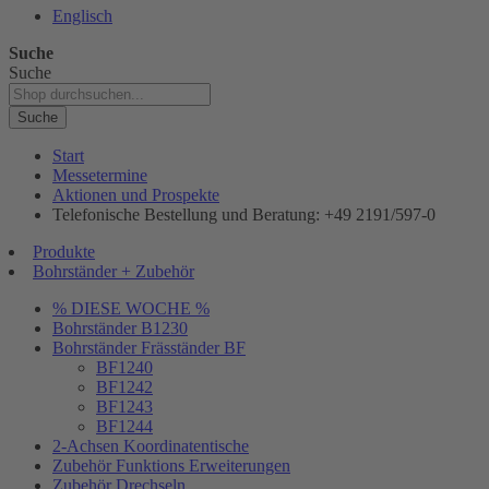
Englisch
Suche
Suche
Suche
Start
Messetermine
Aktionen und Prospekte
Telefonische Bestellung und Beratung: +49 2191/597-0
Produkte
Bohrständer + Zubehör
% DIESE WOCHE %
Bohrständer B1230
Bohrständer Fräsständer BF
BF1240
BF1242
BF1243
BF1244
2-Achsen Koordinatentische
Zubehör Funktions Erweiterungen
Zubehör Drechseln