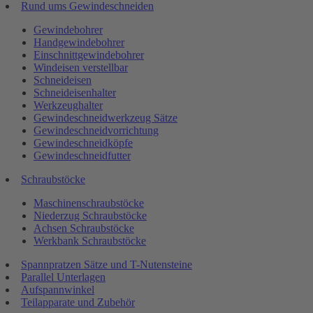
Rund ums Gewindeschneiden
Gewindebohrer
Handgewindebohrer
Einschnittgewindebohrer
Windeisen verstellbar
Schneideisen
Schneideisenhalter
Werkzeughalter
Gewindeschneidwerkzeug Sätze
Gewindeschneidvorrichtung
Gewindeschneidköpfe
Gewindeschneidfutter
Schraubstöcke
Maschinenschraubstöcke
Niederzug Schraubstöcke
Achsen Schraubstöcke
Werkbank Schraubstöcke
Spannpratzen Sätze und T-Nutensteine
Parallel Unterlagen
Aufspannwinkel
Teilapparate und Zubehör