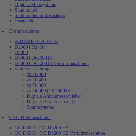
Digitale Messsysteme
Spannmittel
Stahl Säulen und Ausleger
Ersatzteile
Drehmaschinen
% DIESE WOCHE %
D2000 | D2400
D4000
D6000 | D6200 HS
D6000 | D6200 HS Vorführmaschinen
Sonderausstattung
zu D2000
zu D2400
zu D4000
zu D6000 | D6200 HS
Digitale Anbaumessschieber
Digitale Positionsanzeige
Spannsysteme
CNC Drehmaschinen
CC-D6000 | CC-D6200 HS
CC-D6000 | CC-D6200 HS Vorführmaschinen