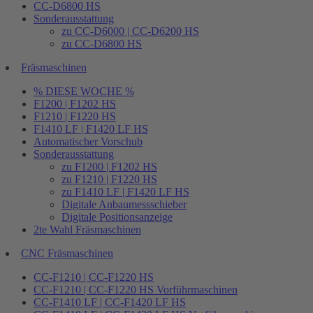
CC-D6800 HS
Sonderausstattung
zu CC-D6000 | CC-D6200 HS
zu CC-D6800 HS
Fräsmaschinen
% DIESE WOCHE %
F1200 | F1202 HS
F1210 | F1220 HS
F1410 LF | F1420 LF HS
Automatischer Vorschub
Sonderausstattung
zu F1200 | F1202 HS
zu F1210 | F1220 HS
zu F1410 LF | F1420 LF HS
Digitale Anbaumessschieber
Digitale Positionsanzeige
2te Wahl Fräsmaschinen
CNC Fräsmaschinen
CC-F1210 | CC-F1220 HS
CC-F1210 | CC-F1220 HS Vorführmaschinen
CC-F1410 LF | CC-F1420 LF HS