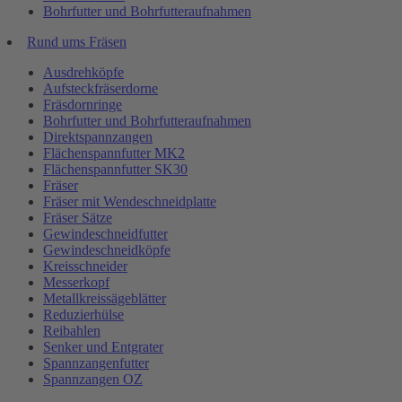
Bohrfutter und Bohrfutteraufnahmen
Rund ums Fräsen
Ausdrehköpfe
Aufsteckfräserdorne
Fräsdornringe
Bohrfutter und Bohrfutteraufnahmen
Direktspannzangen
Flächenspannfutter MK2
Flächenspannfutter SK30
Fräser
Fräser mit Wendeschneidplatte
Fräser Sätze
Gewindeschneidfutter
Gewindeschneidköpfe
Kreisschneider
Messerkopf
Metallkreissägeblätter
Reduzierhülse
Reibahlen
Senker und Entgrater
Spannzangenfutter
Spannzangen OZ