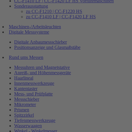
CC-F1410 LF | CC-F1420 LF HS Vorführmaschinen
Sonderausstattung
zu CC-F1210 | CC-F1220 HS
zu CC-F1410 LF | CC-F1420 LF HS
Maschinen-/Arbeitsleuchten
Digitale Messsysteme
Digitale Anbaumessschieber
Positionsanzeige und Glasmaßstäbe
Rund ums Messen
Messuhren und Magnetstative
Anreiß- und Höhenmessgeräte
Haarlineal
Innenmesswerkzeuge
Kantentaster
Mess- und Prüfplatte
Messschieber
Mikrometer
Prismen
Spitzzirkel
Tiefenmesswerkzeuge
Wasserwaagen
Winkel - Winkelmesser