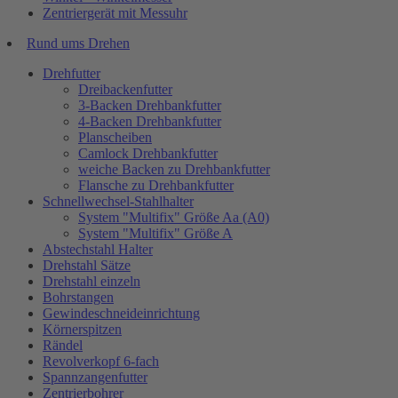
Zentriergerät mit Messuhr
Rund ums Drehen
Drehfutter
Dreibackenfutter
3-Backen Drehbankfutter
4-Backen Drehbankfutter
Planscheiben
Camlock Drehbankfutter
weiche Backen zu Drehbankfutter
Flansche zu Drehbankfutter
Schnellwechsel-Stahlhalter
System "Multifix" Größe Aa (A0)
System "Multifix" Größe A
Abstechstahl Halter
Drehstahl Sätze
Drehstahl einzeln
Bohrstangen
Gewindeschneideinrichtung
Körnerspitzen
Rändel
Revolverkopf 6-fach
Spannzangenfutter
Zentrierbohrer