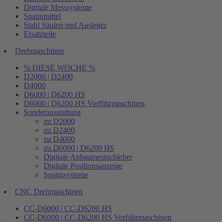
Digitale Messsysteme
Spannmittel
Stahl Säulen und Ausleger
Ersatzteile
Drehmaschinen
% DIESE WOCHE %
D2000 | D2400
D4000
D6000 | D6200 HS
D6000 | D6200 HS Vorführmaschinen
Sonderausstattung
zu D2000
zu D2400
zu D4000
zu D6000 | D6200 HS
Digitale Anbaumessschieber
Digitale Positionsanzeige
Spannsysteme
CNC Drehmaschinen
CC-D6000 | CC-D6200 HS
CC-D6000 | CC-D6200 HS Vorführmaschinen