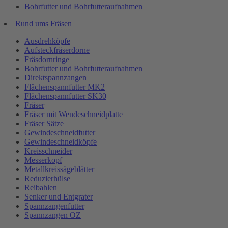
Bohrfutter und Bohrfutteraufnahmen
Rund ums Fräsen
Ausdrehköpfe
Aufsteckfräserdorne
Fräsdornringe
Bohrfutter und Bohrfutteraufnahmen
Direktspannzangen
Flächenspannfutter MK2
Flächenspannfutter SK30
Fräser
Fräser mit Wendeschneidplatte
Fräser Sätze
Gewindeschneidfutter
Gewindeschneidköpfe
Kreisschneider
Messerkopf
Metallkreissägeblätter
Reduzierhülse
Reibahlen
Senker und Entgrater
Spannzangenfutter
Spannzangen OZ