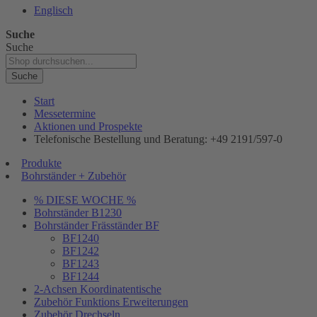
Englisch
Suche
Suche
Suche
Start
Messetermine
Aktionen und Prospekte
Telefonische Bestellung und Beratung: +49 2191/597-0
Produkte
Bohrständer + Zubehör
% DIESE WOCHE %
Bohrständer B1230
Bohrständer Fräsständer BF
BF1240
BF1242
BF1243
BF1244
2-Achsen Koordinatentische
Zubehör Funktions Erweiterungen
Zubehör Drechseln