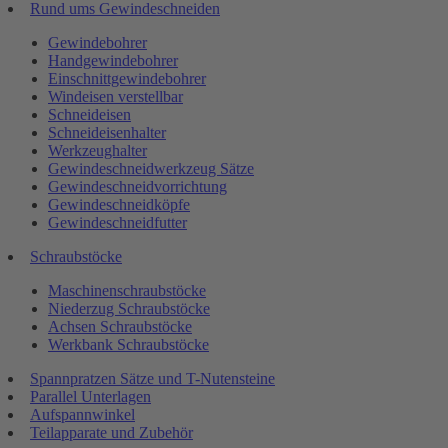
Rund ums Gewindeschneiden
Gewindebohrer
Handgewindebohrer
Einschnittgewindebohrer
Windeisen verstellbar
Schneideisen
Schneideisenhalter
Werkzeughalter
Gewindeschneidwerkzeug Sätze
Gewindeschneidvorrichtung
Gewindeschneidköpfe
Gewindeschneidfutter
Schraubstöcke
Maschinenschraubstöcke
Niederzug Schraubstöcke
Achsen Schraubstöcke
Werkbank Schraubstöcke
Spannpratzen Sätze und T-Nutensteine
Parallel Unterlagen
Aufspannwinkel
Teilapparate und Zubehör