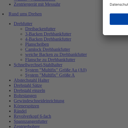
Zentriergerät mit Messuhr
Rund ums Drehen
Drehfutter
Dreibackenfutter
3-Backen Drehbankfutter
4-Backen Drehbankfutter
Planscheiben
Camlock Drehbankfutter
weiche Backen zu Drehbankfutter
Flansche zu Drehbankfutter
Schnellwechsel-Stahlhalter
System "Multifix" Größe Aa (A0)
System "Multifix" Größe A
Abstechstahl Halter
Drehstahl Sätze
Drehstahl einzeln
Bohrstangen
Gewindeschneideinrichtung
Körnerspitzen
Rändel
Revolverkopf 6-fach
Spannzangenfutter
Zentrierbohrer