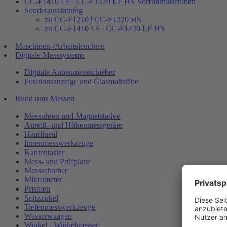
CC-F1410 LF | CC-F1420 LF HS Vorführmaschinen
Sonderausstattung
zu CC-F1210 | CC-F1220 HS
zu CC-F1410 LF | CC-F1420 LF HS
Maschinen-/Arbeitsleuchten
Digitale Messsysteme
Digitale Anbaumessschieber
Positionsanzeige und Glasmaßstäbe
Rund ums Messen
Messuhren und Magnetstative
Anreiß- und Höhenmessgeräte
Haarlineal
Innenmesswerkzeuge
Kantentaster
Mess- und Prüfplatte
Messschieber
Mikrometer
Prismen
Spitzzirkel
Tiefenmesswerkzeuge
Wasserwaagen
Winkel - Winkelmesser