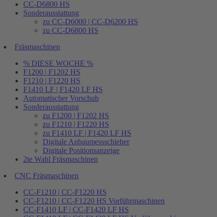
CC-D6800 HS
Sonderausstattung
zu CC-D6000 | CC-D6200 HS
zu CC-D6800 HS
Fräsmaschinen
% DIESE WOCHE %
F1200 | F1202 HS
F1210 | F1220 HS
F1410 LF | F1420 LF HS
Automatischer Vorschub
Sonderausstattung
zu F1200 | F1202 HS
zu F1210 | F1220 HS
zu F1410 LF | F1420 LF HS
Digitale Anbaumessschieber
Digitale Positionsanzeige
2te Wahl Fräsmaschinen
CNC Fräsmaschinen
CC-F1210 | CC-F1220 HS
CC-F1210 | CC-F1220 HS Vorführmaschinen
CC-F1410 LF | CC-F1420 LF HS