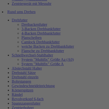
Zentriergerät mit Messuhr
Rund ums Drehen
Drehfutter
Dreibackenfutter
3-Backen Drehbankfutter
4-Backen Drehbankfutter
Planscheiben
Camlock Drehbankfutter
weiche Backen zu Drehbankfutter
Flansche zu Drehbankfutter
Schnellwechsel-Stahlhalter
System "Multifix" Größe Aa (A0)
System "Multifix" Größe A
Abstechstahl Halter
Drehstahl Sätze
Drehstahl einzeln
Bohrstangen
Gewindeschneideinrichtung
Körnerspitzen
Rändel
Revolverkopf 6-fach
Spannzangenfutter
Zentrierbohrer