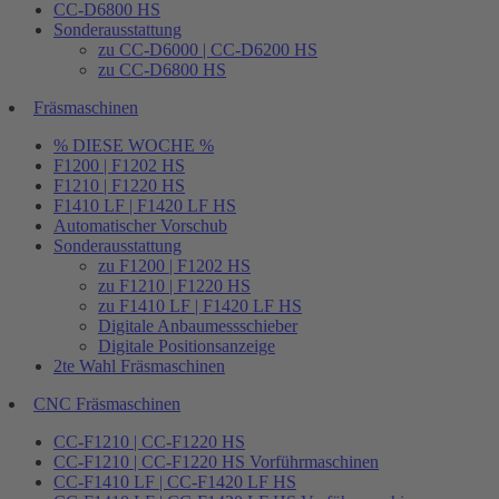
CC-D6800 HS
Sonderausstattung
zu CC-D6000 | CC-D6200 HS
zu CC-D6800 HS
Fräsmaschinen
% DIESE WOCHE %
F1200 | F1202 HS
F1210 | F1220 HS
F1410 LF | F1420 LF HS
Automatischer Vorschub
Sonderausstattung
zu F1200 | F1202 HS
zu F1210 | F1220 HS
zu F1410 LF | F1420 LF HS
Digitale Anbaumessschieber
Digitale Positionsanzeige
2te Wahl Fräsmaschinen
CNC Fräsmaschinen
CC-F1210 | CC-F1220 HS
CC-F1210 | CC-F1220 HS Vorführmaschinen
CC-F1410 LF | CC-F1420 LF HS