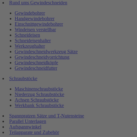
Rund ums Gewindeschneiden
Gewindebohrer
Handgewindebohrer
Einschnittgewindebohrer
Windeisen verstellbar
Schneideisen
Schneideisenhalter
Werkzeughalter
Gewindeschneidwerkzeug Sätze
Gewindeschneidvorrichtung
Gewindeschneidköpfe
Gewindeschneidfutter
Schraubstöcke
Maschinenschraubstöcke
Niederzug Schraubstöcke
Achsen Schraubstöcke
Werkbank Schraubstöcke
Spannpratzen Sätze und T-Nutensteine
Parallel Unterlagen
Aufspannwinkel
Teilapparate und Zubehör