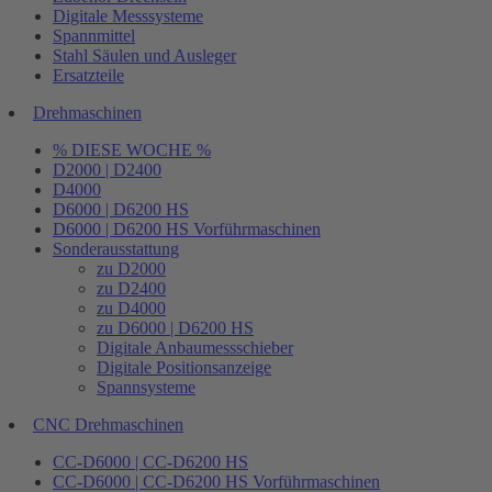
Digitale Messsysteme
Spannmittel
Stahl Säulen und Ausleger
Ersatzteile
Drehmaschinen
% DIESE WOCHE %
D2000 | D2400
D4000
D6000 | D6200 HS
D6000 | D6200 HS Vorführmaschinen
Sonderausstattung
zu D2000
zu D2400
zu D4000
zu D6000 | D6200 HS
Digitale Anbaumessschieber
Digitale Positionsanzeige
Spannsysteme
CNC Drehmaschinen
CC-D6000 | CC-D6200 HS
CC-D6000 | CC-D6200 HS Vorführmaschinen