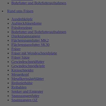
Bohrfutter und Bohrfutteraufnahmen
Rund ums Fräsen
Ausdrehköpfe
Aufsteckfräserdorne
Fräsdornringe
Bohrfutter und Bohrfutteraufnahmen
Direktspannzangen
Flächenspannfutter MK2
Flächenspannfutter SK30
Fräser
Fräser mit Wendeschneidplatte
Fräser Sätze
Gewindeschneidfutter
Gewindeschneidköpfe
Kreisschneider
Messerkopf
Metallkreissägeblätter
Reduzierhülse
Reibahlen
Senker und Entgrater
Spannzangenfutter
Spannzangen OZ