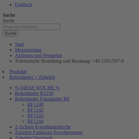
Englisch
Suche
Suche
Suche
Start
Messetermine
Aktionen und Prospekte
Telefonische Bestellung und Beratung: +49 2191/597-0
Produkte
Bohrständer + Zubehör
% DIESE WOCHE %
Bohrständer B1230
Bohrständer Fräsständer BF
BF1240
BF1242
BF1243
BF1244
2-Achsen Koordinatentische
Zubehör Funktions Erweiterungen
Zubehör Drechseln