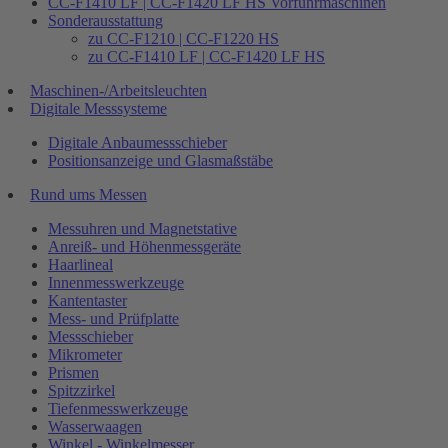
CC-F1410 LF | CC-F1420 LF HS Vorführmaschinen
Sonderausstattung
zu CC-F1210 | CC-F1220 HS
zu CC-F1410 LF | CC-F1420 LF HS
Maschinen-/Arbeitsleuchten
Digitale Messsysteme
Digitale Anbaumessschieber
Positionsanzeige und Glasmaßstäbe
Rund ums Messen
Messuhren und Magnetstative
Anreiß- und Höhenmessgeräte
Haarlineal
Innenmesswerkzeuge
Kantentaster
Mess- und Prüfplatte
Messschieber
Mikrometer
Prismen
Spitzzirkel
Tiefenmesswerkzeuge
Wasserwaagen
Winkel - Winkelmesser