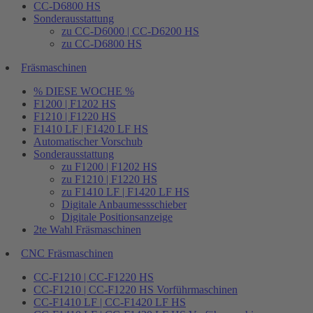
CC-D6800 HS
Sonderausstattung
zu CC-D6000 | CC-D6200 HS
zu CC-D6800 HS
Fräsmaschinen
% DIESE WOCHE %
F1200 | F1202 HS
F1210 | F1220 HS
F1410 LF | F1420 LF HS
Automatischer Vorschub
Sonderausstattung
zu F1200 | F1202 HS
zu F1210 | F1220 HS
zu F1410 LF | F1420 LF HS
Digitale Anbaumessschieber
Digitale Positionsanzeige
2te Wahl Fräsmaschinen
CNC Fräsmaschinen
CC-F1210 | CC-F1220 HS
CC-F1210 | CC-F1220 HS Vorführmaschinen
CC-F1410 LF | CC-F1420 LF HS