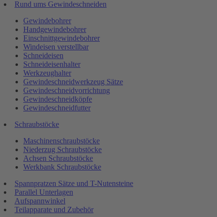
Rund ums Gewindeschneiden
Gewindebohrer
Handgewindebohrer
Einschnittgewindebohrer
Windeisen verstellbar
Schneideisen
Schneideisenhalter
Werkzeughalter
Gewindeschneidwerkzeug Sätze
Gewindeschneidvorrichtung
Gewindeschneidköpfe
Gewindeschneidfutter
Schraubstöcke
Maschinenschraubstöcke
Niederzug Schraubstöcke
Achsen Schraubstöcke
Werkbank Schraubstöcke
Spannpratzen Sätze und T-Nutensteine
Parallel Unterlagen
Aufspannwinkel
Teilapparate und Zubehör