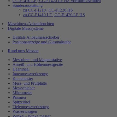
CC-F1410 LF | CC-F1420 LF HS Vorführmaschinen
Sonderausstattung
zu CC-F1210 | CC-F1220 HS
zu CC-F1410 LF | CC-F1420 LF HS
Maschinen-/Arbeitsleuchten
Digitale Messsysteme
Digitale Anbaumessschieber
Positionsanzeige und Glasmaßstäbe
Rund ums Messen
Messuhren und Magnetstative
Anreiß- und Höhenmessgeräte
Haarlineal
Innenmesswerkzeuge
Kantentaster
Mess- und Prüfplatte
Messschieber
Mikrometer
Prismen
Spitzzirkel
Tiefenmesswerkzeuge
Wasserwaagen
Winkel - Winkelmesser