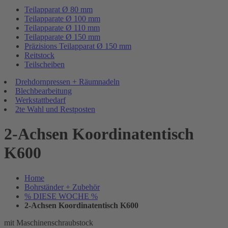
Teilapparat Ø 80 mm
Teilapparate Ø 100 mm
Teilapparate Ø 110 mm
Teilapparate Ø 150 mm
Präzisions Teilapparat Ø 150 mm
Reitstock
Teilscheiben
Drehdornpressen + Räumnadeln
Blechbearbeitung
Werkstattbedarf
2te Wahl und Restposten
2-Achsen Koordinatentisch
K600
Home
Bohrständer + Zubehör
% DIESE WOCHE %
2-Achsen Koordinatentisch K600
mit Maschinenschraubstock