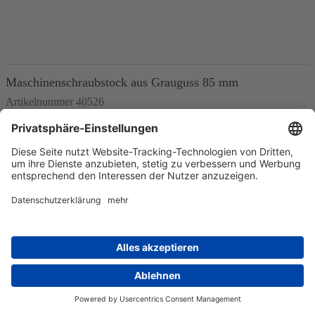
In den Warenkorb
Maschinenschraubstock aus Grauguss 85 mm
Artikelnummer 40526
passend zu
WABECO Bohrständer B1230
WABECO Bohrständer Fräsständer BF
WABECO 2-Achsen Koordinatentische