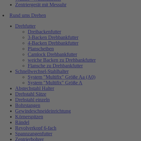
Zentriergerät mit Messuhr
Rund ums Drehen
Drehfutter
Dreibackenfutter
3-Backen Drehbankfutter
4-Backen Drehbankfutter
Planscheiben
Camlock Drehbankfutter
weiche Backen zu Drehbankfutter
Flansche zu Drehbankfutter
Schnellwechsel-Stahlhalter
System "Multifix" Größe Aa (A0)
System "Multifix" Größe A
Abstechstahl Halter
Drehstahl Sätze
Drehstahl einzeln
Bohrstangen
Gewindeschneideinrichtung
Körnerspitzen
Rändel
Revolverkopf 6-fach
Spannzangenfutter
Zentrierbohrer