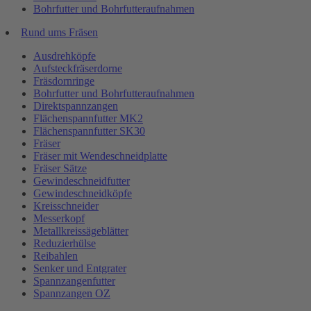
Bohrfutter und Bohrfutteraufnahmen
Rund ums Fräsen
Ausdrehköpfe
Aufsteckfräserdorne
Fräsdornringe
Bohrfutter und Bohrfutteraufnahmen
Direktspannzangen
Flächenspannfutter MK2
Flächenspannfutter SK30
Fräser
Fräser mit Wendeschneidplatte
Fräser Sätze
Gewindeschneidfutter
Gewindeschneidköpfe
Kreisschneider
Messerkopf
Metallkreissägeblätter
Reduzierhülse
Reibahlen
Senker und Entgrater
Spannzangenfutter
Spannzangen OZ