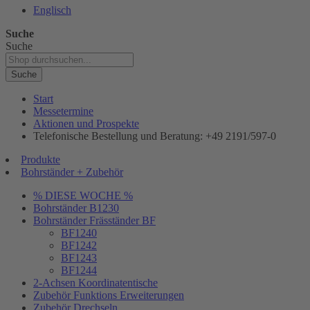
Englisch
Suche
Suche
Suche
Start
Messetermine
Aktionen und Prospekte
Telefonische Bestellung und Beratung: +49 2191/597-0
Produkte
Bohrständer + Zubehör
% DIESE WOCHE %
Bohrständer B1230
Bohrständer Fräsständer BF
BF1240
BF1242
BF1243
BF1244
2-Achsen Koordinatentische
Zubehör Funktions Erweiterungen
Zubehör Drechseln