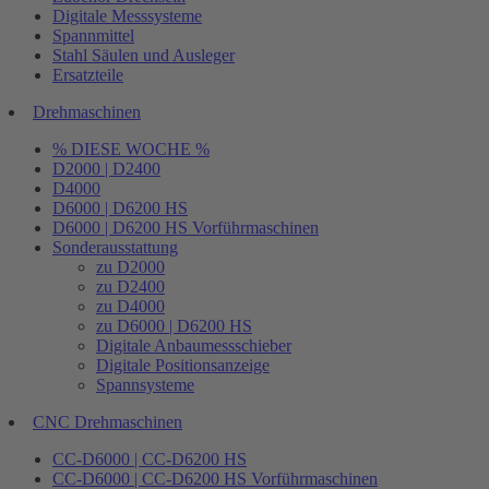
Digitale Messsysteme
Spannmittel
Stahl Säulen und Ausleger
Ersatzteile
Drehmaschinen
% DIESE WOCHE %
D2000 | D2400
D4000
D6000 | D6200 HS
D6000 | D6200 HS Vorführmaschinen
Sonderausstattung
zu D2000
zu D2400
zu D4000
zu D6000 | D6200 HS
Digitale Anbaumessschieber
Digitale Positionsanzeige
Spannsysteme
CNC Drehmaschinen
CC-D6000 | CC-D6200 HS
CC-D6000 | CC-D6200 HS Vorführmaschinen