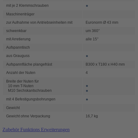
●
mit je 2 Klemmschrauben
Maschinenträger
zur Aufnahme von Antriebseinheiten mit
Euronorm Ø 43 mm
schwenkbar
um 360°
mit Arretierung
alle 15°
Aufspanntisch
●
aus Grauguss
Aufspannfläche plangefräst
B300 x T180 x H40 mm
Anzahl der Nuten
4
Breite der Nuten für
●
10 mm T-Nuten
●
M10 Sechskantschrauben
●
mit 4 Befestigungsbohrungen
Gewicht
Gewicht ohne Verpackung
16,7 kg
Zubehör Funktions Erweiterungen