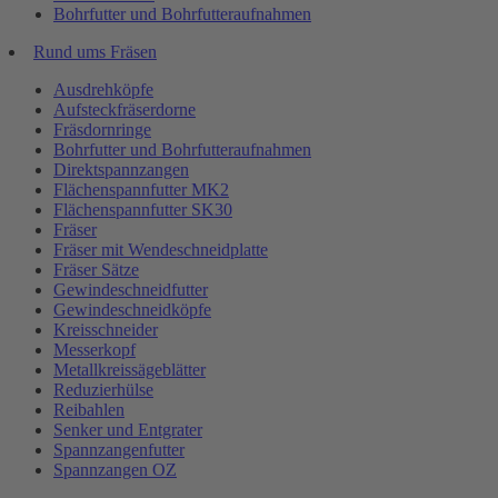
Bohrfutter und Bohrfutteraufnahmen
Rund ums Fräsen
Ausdrehköpfe
Aufsteckfräserdorne
Fräsdornringe
Bohrfutter und Bohrfutteraufnahmen
Direktspannzangen
Flächenspannfutter MK2
Flächenspannfutter SK30
Fräser
Fräser mit Wendeschneidplatte
Fräser Sätze
Gewindeschneidfutter
Gewindeschneidköpfe
Kreisschneider
Messerkopf
Metallkreissägeblätter
Reduzierhülse
Reibahlen
Senker und Entgrater
Spannzangenfutter
Spannzangen OZ