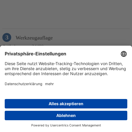
In den Warenkorb
3
Werkzeugauflage
Artikelnummer 24480
zum Auflegen des Drechselwerkzeugs