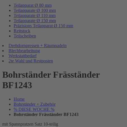
Teilapparat Ø 80 mm
Teilapparate Ø 100 mm
Teilapparate Ø 110 mm
Teilapparate Ø 150 mm
Präzisions Teilapparat Ø 150 mm
Reitstock
Teilscheiben
Drehdornpressen + Räumnadeln
Blechbearbeitung
Werkstattbedarf
2te Wahl und Restposten
Bohrständer Fräsständer
BF1243
Home
Bohrständer + Zubehör
% DIESE WOCHE %
Bohrständer Fräsständer BF1243
mit Spannpratzen Satz 10-teilig