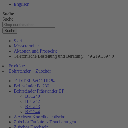
Englisch
Suche
Suche
Suche
Start
Messetermine
Aktionen und Prospekte
Telefonische Bestellung und Beratung: +49 2191/597-0
Produkte
Bohrständer + Zubehör
% DIESE WOCHE %
Bohrständer B1230
Bohrständer Fräsständer BF
BF1240
BF1242
BF1243
BF1244
2-Achsen Koordinatentische
Zubehör Funktions Erweiterungen
Zubehör Drechseln