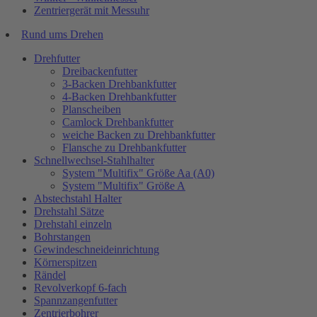
Zentriergerät mit Messuhr
Rund ums Drehen
Drehfutter
Dreibackenfutter
3-Backen Drehbankfutter
4-Backen Drehbankfutter
Planscheiben
Camlock Drehbankfutter
weiche Backen zu Drehbankfutter
Flansche zu Drehbankfutter
Schnellwechsel-Stahlhalter
System "Multifix" Größe Aa (A0)
System "Multifix" Größe A
Abstechstahl Halter
Drehstahl Sätze
Drehstahl einzeln
Bohrstangen
Gewindeschneideinrichtung
Körnerspitzen
Rändel
Revolverkopf 6-fach
Spannzangenfutter
Zentrierbohrer