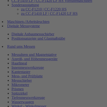
CC-F1410 LF | CC-F1420 LF HS Vorführmaschinen
Sonderausstattung
zu CC-F1210 | CC-F1220 HS
zu CC-F1410 LF | CC-F1420 LF HS
Maschinen-/Arbeitsleuchten
Digitale Messsysteme
Digitale Anbaumessschieber
Positionsanzeige und Glasmaßstäbe
Rund ums Messen
Messuhren und Magnetstative
Anreiß- und Höhenmessgeräte
Haarlineal
Innenmesswerkzeuge
Kantentaster
Mess- und Prüfplatte
Messschieber
Mikrometer
Prismen
Spitzzirkel
Tiefenmesswerkzeuge
Wasserwaagen
Winkel - Winkelmesser