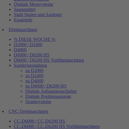
Digitale Messsysteme
Spannmittel
Stahl Säulen und Ausleger
Ersatzteile
Drehmaschinen
% DIESE WOCHE %
D2000 | D2400
D4000
D6000 | D6200 HS
D6000 | D6200 HS Vorführmaschinen
Sonderausstattung
zu D2000
zu D2400
zu D4000
zu D6000 | D6200 HS
Digitale Anbaumessschieber
Digitale Positionsanzeige
Spannsysteme
CNC Drehmaschinen
CC-D6000 | CC-D6200 HS
CC-D6000 | CC-D6200 HS Vorführmaschinen