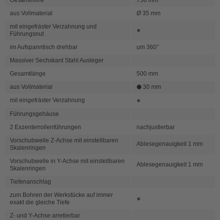
Gesamthöhe
750 mm
aus Vollmaterial
Ø 35 mm
mit eingefräster Verzahnung und
●
Führungsnut
im Aufspanntisch drehbar
um 360°
Massiver Sechskant Stahl Ausleger
Gesamtlänge
500 mm
aus Vollmaterial
⬢ 30 mm
●
mit eingefräster Verzahnung
Führungsgehäuse
2 Exzenterrollenführungen
nachjustierbar
Vorschubwelle Z-Achse mit einstellbaren
Ablesegenauigkeit 1 mm
Skalenringen
Vorschubwelle in Y-Achse mit einstellbaren
Ablesegenauigkeit 1 mm
Skalenringen
Tiefenanschlag
zum Bohren der Werkstücke auf immer
●
exakt die gleiche Tiefe
Z- und Y-Achse arretierbar