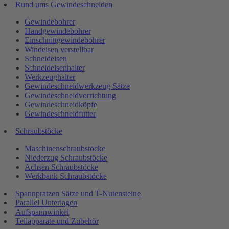
Rund ums Gewindeschneiden
Gewindebohrer
Handgewindebohrer
Einschnittgewindebohrer
Windeisen verstellbar
Schneideisen
Schneideisenhalter
Werkzeughalter
Gewindeschneidwerkzeug Sätze
Gewindeschneidvorrichtung
Gewindeschneidköpfe
Gewindeschneidfutter
Schraubstöcke
Maschinenschraubstöcke
Niederzug Schraubstöcke
Achsen Schraubstöcke
Werkbank Schraubstöcke
Spannpratzen Sätze und T-Nutensteine
Parallel Unterlagen
Aufspannwinkel
Teilapparate und Zubehör