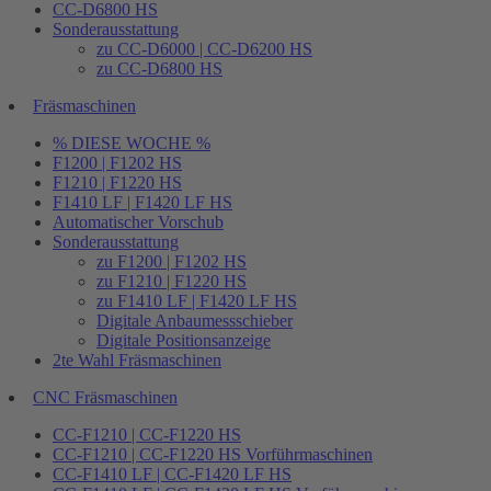
CC-D6800 HS
Sonderausstattung
zu CC-D6000 | CC-D6200 HS
zu CC-D6800 HS
Fräsmaschinen
% DIESE WOCHE %
F1200 | F1202 HS
F1210 | F1220 HS
F1410 LF | F1420 LF HS
Automatischer Vorschub
Sonderausstattung
zu F1200 | F1202 HS
zu F1210 | F1220 HS
zu F1410 LF | F1420 LF HS
Digitale Anbaumessschieber
Digitale Positionsanzeige
2te Wahl Fräsmaschinen
CNC Fräsmaschinen
CC-F1210 | CC-F1220 HS
CC-F1210 | CC-F1220 HS Vorführmaschinen
CC-F1410 LF | CC-F1420 LF HS