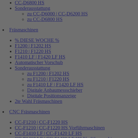
CC-D6800 HS
Sonderausstattung
zu CC-D6000 | CC-D6200 HS
zu CC-D6800 HS
Fräsmaschinen
% DIESE WOCHE %
F1200 | F1202 HS
F1210 | F1220 HS
F1410 LF | F1420 LF HS
Automatischer Vorschub
Sonderausstattung
zu F1200 | F1202 HS
zu F1210 | F1220 HS
zu F1410 LF | F1420 LF HS
Digitale Anbaumessschieber
Digitale Positionsanzeige
2te Wahl Fräsmaschinen
CNC Fräsmaschinen
CC-F1210 | CC-F1220 HS
CC-F1210 | CC-F1220 HS Vorführmaschinen
CC-F1410 LF | CC-F1420 LF HS