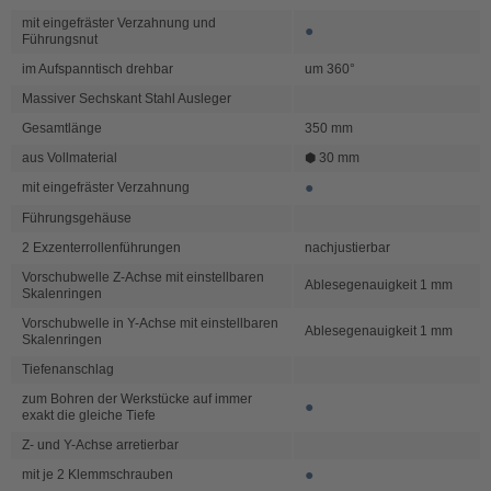
mit eingefräster Verzahnung und
●
Führungsnut
im Aufspanntisch drehbar
um 360°
Massiver Sechskant Stahl Ausleger
Gesamtlänge
350 mm
aus Vollmaterial
⬢ 30 mm
●
mit eingefräster Verzahnung
Führungsgehäuse
2 Exzenterrollenführungen
nachjustierbar
Vorschubwelle Z-Achse mit einstellbaren
Ablesegenauigkeit 1 mm
Skalenringen
Vorschubwelle in Y-Achse mit einstellbaren
Ablesegenauigkeit 1 mm
Skalenringen
Tiefenanschlag
zum Bohren der Werkstücke auf immer
●
exakt die gleiche Tiefe
Z- und Y-Achse arretierbar
●
mit je 2 Klemmschrauben