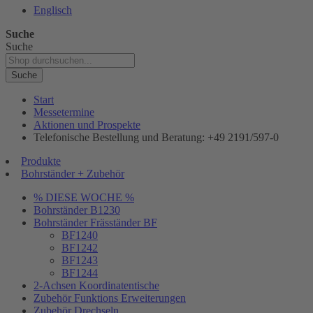
Englisch
Suche
Suche
Suche
Start
Messetermine
Aktionen und Prospekte
Telefonische Bestellung und Beratung: +49 2191/597-0
Produkte
Bohrständer + Zubehör
% DIESE WOCHE %
Bohrständer B1230
Bohrständer Fräsständer BF
BF1240
BF1242
BF1243
BF1244
2-Achsen Koordinatentische
Zubehör Funktions Erweiterungen
Zubehör Drechseln