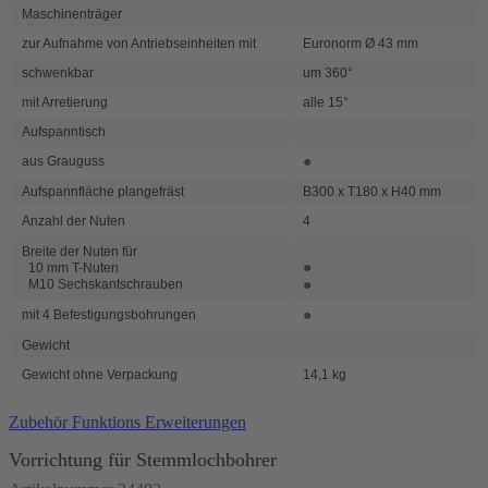
Maschinenträger
zur Aufnahme von Antriebseinheiten mit
Euronorm Ø 43 mm
schwenkbar
um 360°
mit Arretierung
alle 15°
Aufspanntisch
●
aus Grauguss
Aufspannfläche plangefräst
B300 x T180 x H40 mm
Anzahl der Nuten
4
Breite der Nuten für
●
10 mm T-Nuten
●
M10 Sechskantschrauben
●
mit 4 Befestigungsbohrungen
Gewicht
Gewicht ohne Verpackung
14,1 kg
Zubehör Funktions Erweiterungen
Vorrichtung für Stemmlochbohrer