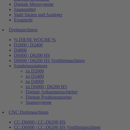
Digitale Messsysteme
Spannmittel
Stahl Säulen und Ausleger
Ersatzteile
Drehmaschinen
% DIESE WOCHE %
D2000 | D2400
D4000
D6000 | D6200 HS
D6000 | D6200 HS Vorführmaschinen
Sonderausstattung
zu D2000
zu D2400
zu D4000
zu D6000 | D6200 HS
Digitale Anbaumessschieber
Digitale Positionsanzeige
Spannsysteme
CNC Drehmaschinen
CC-D6000 | CC-D6200 HS
CC-D6000 | CC-D6200 HS Vorführmaschinen