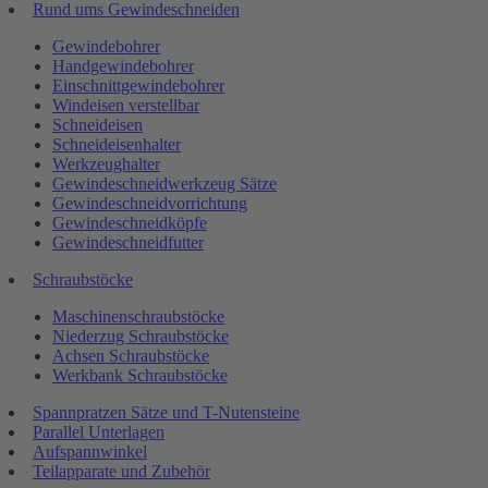
Rund ums Gewindeschneiden
Gewindebohrer
Handgewindebohrer
Einschnittgewindebohrer
Windeisen verstellbar
Schneideisen
Schneideisenhalter
Werkzeughalter
Gewindeschneidwerkzeug Sätze
Gewindeschneidvorrichtung
Gewindeschneidköpfe
Gewindeschneidfutter
Schraubstöcke
Maschinenschraubstöcke
Niederzug Schraubstöcke
Achsen Schraubstöcke
Werkbank Schraubstöcke
Spannpratzen Sätze und T-Nutensteine
Parallel Unterlagen
Aufspannwinkel
Teilapparate und Zubehör