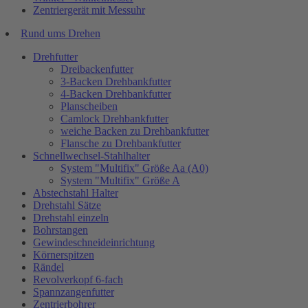
Zentriergerät mit Messuhr
Rund ums Drehen
Drehfutter
Dreibackenfutter
3-Backen Drehbankfutter
4-Backen Drehbankfutter
Planscheiben
Camlock Drehbankfutter
weiche Backen zu Drehbankfutter
Flansche zu Drehbankfutter
Schnellwechsel-Stahlhalter
System "Multifix" Größe Aa (A0)
System "Multifix" Größe A
Abstechstahl Halter
Drehstahl Sätze
Drehstahl einzeln
Bohrstangen
Gewindeschneideinrichtung
Körnerspitzen
Rändel
Revolverkopf 6-fach
Spannzangenfutter
Zentrierbohrer