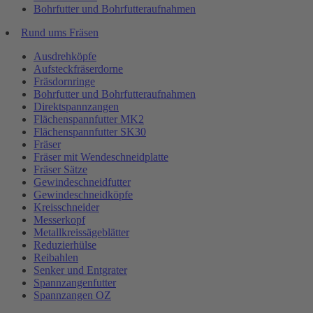
Bohrfutter und Bohrfutteraufnahmen
Rund ums Fräsen
Ausdrehköpfe
Aufsteckfräserdorne
Fräsdornringe
Bohrfutter und Bohrfutteraufnahmen
Direktspannzangen
Flächenspannfutter MK2
Flächenspannfutter SK30
Fräser
Fräser mit Wendeschneidplatte
Fräser Sätze
Gewindeschneidfutter
Gewindeschneidköpfe
Kreisschneider
Messerkopf
Metallkreissägeblätter
Reduzierhülse
Reibahlen
Senker und Entgrater
Spannzangenfutter
Spannzangen OZ