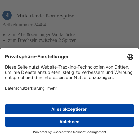
4
Mitlaufende Körnerspitze
Artikelnummer 24484
zum Abstützen langer Werkstücke
zum Drechseln zwischen 2 Spitzen
In den Warenkorb