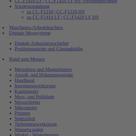
CC-F1410 LF | CC-F1420 LF HS Vorführmaschinen
Sonderausstattung
zu CC-F1210 | CC-F1220 HS
zu CC-F1410 LF | CC-F1420 LF HS
Maschinen-/Arbeitsleuchten
Digitale Messsysteme
Digitale Anbaumessschieber
Positionsanzeige und Glasmaßstäbe
Rund ums Messen
Messuhren und Magnetstative
Anreiß- und Höhenmessgeräte
Haarlineal
Innenmesswerkzeuge
Kantentaster
Mess- und Prüfplatte
Messschieber
Mikrometer
Prismen
Spitzzirkel
Tiefenmesswerkzeuge
Wasserwaagen
Winkel - Winkelmesser