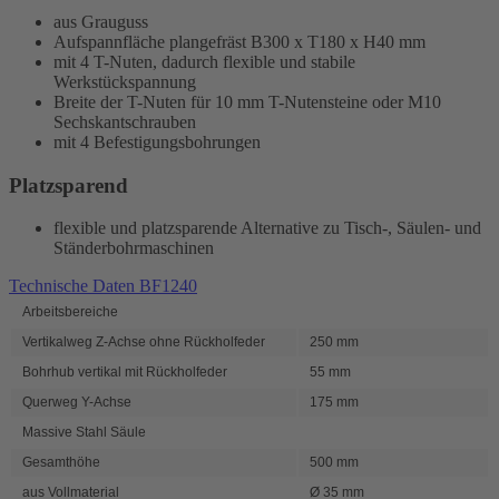
aus Grauguss
Aufspannfläche plangefräst B300 x T180 x H40 mm
mit 4 T-Nuten, dadurch flexible und stabile
Werkstückspannung
Breite der T-Nuten für 10 mm T-Nutensteine oder M10
Sechskantschrauben
mit 4 Befestigungsbohrungen
Platzsparend
flexible und platzsparende Alternative zu Tisch-, Säulen- und
Ständerbohrmaschinen
Technische Daten BF1240
Arbeitsbereiche
Vertikalweg Z-Achse ohne Rückholfeder
250 mm
Bohrhub vertikal mit Rückholfeder
55 mm
Querweg Y-Achse
175 mm
Massive Stahl Säule
Gesamthöhe
500 mm
aus Vollmaterial
Ø 35 mm