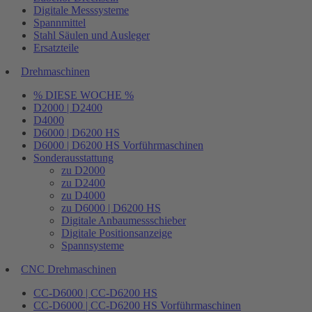
Digitale Messsysteme
Spannmittel
Stahl Säulen und Ausleger
Ersatzteile
Drehmaschinen
% DIESE WOCHE %
D2000 | D2400
D4000
D6000 | D6200 HS
D6000 | D6200 HS Vorführmaschinen
Sonderausstattung
zu D2000
zu D2400
zu D4000
zu D6000 | D6200 HS
Digitale Anbaumessschieber
Digitale Positionsanzeige
Spannsysteme
CNC Drehmaschinen
CC-D6000 | CC-D6200 HS
CC-D6000 | CC-D6200 HS Vorführmaschinen