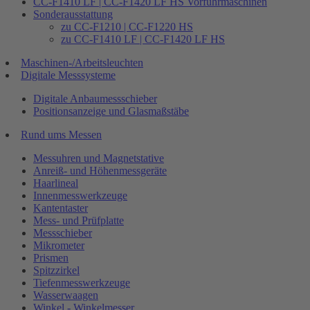
CC-F1410 LF | CC-F1420 LF HS Vorführmaschinen
Sonderausstattung
zu CC-F1210 | CC-F1220 HS
zu CC-F1410 LF | CC-F1420 LF HS
Maschinen-/Arbeitsleuchten
Digitale Messsysteme
Digitale Anbaumessschieber
Positionsanzeige und Glasmaßstäbe
Rund ums Messen
Messuhren und Magnetstative
Anreiß- und Höhenmessgeräte
Haarlineal
Innenmesswerkzeuge
Kantentaster
Mess- und Prüfplatte
Messschieber
Mikrometer
Prismen
Spitzzirkel
Tiefenmesswerkzeuge
Wasserwaagen
Winkel - Winkelmesser