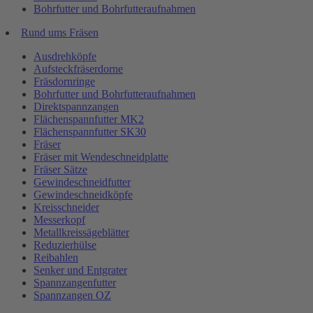
Bohrfutter und Bohrfutteraufnahmen
Rund ums Fräsen
Ausdrehköpfe
Aufsteckfräserdorne
Fräsdornringe
Bohrfutter und Bohrfutteraufnahmen
Direktspannzangen
Flächenspannfutter MK2
Flächenspannfutter SK30
Fräser
Fräser mit Wendeschneidplatte
Fräser Sätze
Gewindeschneidfutter
Gewindeschneidköpfe
Kreisschneider
Messerkopf
Metallkreissägeblätter
Reduzierhülse
Reibahlen
Senker und Entgrater
Spannzangenfutter
Spannzangen OZ