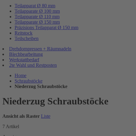
Teilapparat Ø 80 mm
Teilapparate Ø 100 mm
Teilapparate Ø 110 mm
Teilapparate Ø 150 mm
Präzisions Teilapparat Ø 150 mm
Reitstock
Teilscheiben
Drehdornpressen + Räumnadeln
Blechbearbeitung
Werkstattbedarf
2te Wahl und Restposten
Home
Schraubstöcke
Niederzug Schraubstöcke
Niederzug Schraubstöcke
Ansicht als
Raster
Liste
7
Artikel