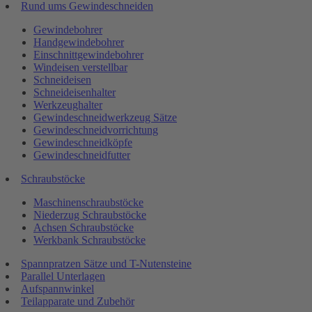
Rund ums Gewindeschneiden
Gewindebohrer
Handgewindebohrer
Einschnittgewindebohrer
Windeisen verstellbar
Schneideisen
Schneideisenhalter
Werkzeughalter
Gewindeschneidwerkzeug Sätze
Gewindeschneidvorrichtung
Gewindeschneidköpfe
Gewindeschneidfutter
Schraubstöcke
Maschinenschraubstöcke
Niederzug Schraubstöcke
Achsen Schraubstöcke
Werkbank Schraubstöcke
Spannpratzen Sätze und T-Nutensteine
Parallel Unterlagen
Aufspannwinkel
Teilapparate und Zubehör