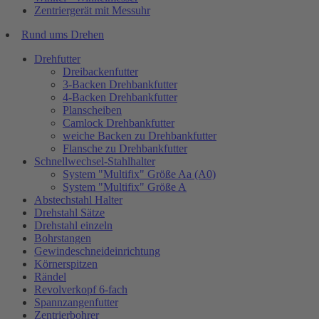
Zentriergerät mit Messuhr
Rund ums Drehen
Drehfutter
Dreibackenfutter
3-Backen Drehbankfutter
4-Backen Drehbankfutter
Planscheiben
Camlock Drehbankfutter
weiche Backen zu Drehbankfutter
Flansche zu Drehbankfutter
Schnellwechsel-Stahlhalter
System "Multifix" Größe Aa (A0)
System "Multifix" Größe A
Abstechstahl Halter
Drehstahl Sätze
Drehstahl einzeln
Bohrstangen
Gewindeschneideinrichtung
Körnerspitzen
Rändel
Revolverkopf 6-fach
Spannzangenfutter
Zentrierbohrer