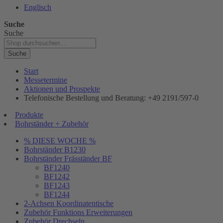
Englisch
Suche
Suche
Suche
Start
Messetermine
Aktionen und Prospekte
Telefonische Bestellung und Beratung: +49 2191/597-0
Produkte
Bohrständer + Zubehör
% DIESE WOCHE %
Bohrständer B1230
Bohrständer Fräsständer BF
BF1240
BF1242
BF1243
BF1244
2-Achsen Koordinatentische
Zubehör Funktions Erweiterungen
Zubehör Drechseln