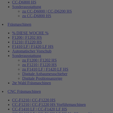
CC-D6800 HS
Sonderausstattung
zu CC-D6000 | CC-D6200 HS
zu CC-D6800 HS
Fräsmaschinen
% DIESE WOCHE %
F1200 | F1202 HS
F1210 | F1220 HS
F1410 LF | F1420 LF HS
Automatischer Vorschub
Sonderausstattung
zu F1200 | F1202 HS
zu F1210 | F1220 HS
zu F1410 LF | F1420 LF HS
Digitale Anbaumessschieber
Digitale Positionsanzeige
2te Wahl Fräsmaschinen
CNC Fräsmaschinen
CC-F1210 | CC-F1220 HS
CC-F1210 | CC-F1220 HS Vorführmaschinen
CC-F1410 LF | CC-F1420 LF HS