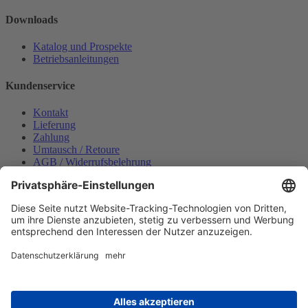
Downloads
Katalog und Prospekte
Betriebsanleitungen
Kundenservice
Kontakt
Lieferung
Zahlung
Umtausch / Retoure
AGB / Widerrufsbelehrung
Onlinesupport
Datenschutzerklärung
Impressum
Bestellung widerrufen
Mein konto
Anmelden
Warenkorb anzeigen
Zahlungsmöglichkeiten