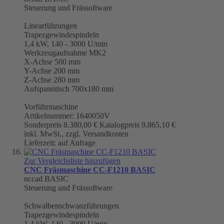
Steuerung und Frässoftware
Linearführungen
Trapezgewindespindeln
1,4 kW, 140 - 3000 U/min
Werkzeugaufnahme
MK2
X-Achse 500 mm
Y-Achse 200 mm
Z-Achse 280 mm
Aufspanntisch 700x180 mm
Vorführmaschine
Artikelnummer: 1640050V
Sonderpreis
8.380,00 €
Katalogpreis
9.865,10 €
inkl. MwSt., zzgl. Versandkosten
Lieferzeit: auf Anfrage
Zur Vergleichsliste hinzufügen
CNC Fräsmaschine CC-F1210 BASIC
nccad BASIC
Steuerung und Frässoftware
Schwalbenschwanzführungen
Trapezgewindespindeln
1,4 kW, 140 - 3000 U/min