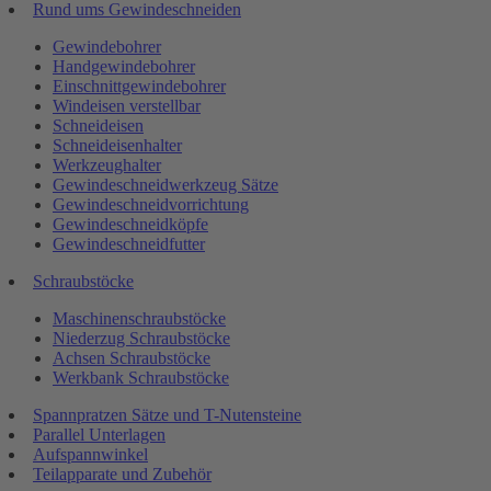
Rund ums Gewindeschneiden
Gewindebohrer
Handgewindebohrer
Einschnittgewindebohrer
Windeisen verstellbar
Schneideisen
Schneideisenhalter
Werkzeughalter
Gewindeschneidwerkzeug Sätze
Gewindeschneidvorrichtung
Gewindeschneidköpfe
Gewindeschneidfutter
Schraubstöcke
Maschinenschraubstöcke
Niederzug Schraubstöcke
Achsen Schraubstöcke
Werkbank Schraubstöcke
Spannpratzen Sätze und T-Nutensteine
Parallel Unterlagen
Aufspannwinkel
Teilapparate und Zubehör