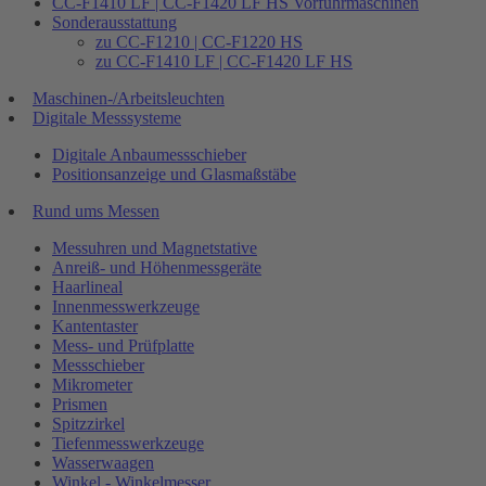
CC-F1410 LF | CC-F1420 LF HS Vorführmaschinen
Sonderausstattung
zu CC-F1210 | CC-F1220 HS
zu CC-F1410 LF | CC-F1420 LF HS
Maschinen-/Arbeitsleuchten
Digitale Messsysteme
Digitale Anbaumessschieber
Positionsanzeige und Glasmaßstäbe
Rund ums Messen
Messuhren und Magnetstative
Anreiß- und Höhenmessgeräte
Haarlineal
Innenmesswerkzeuge
Kantentaster
Mess- und Prüfplatte
Messschieber
Mikrometer
Prismen
Spitzzirkel
Tiefenmesswerkzeuge
Wasserwaagen
Winkel - Winkelmesser