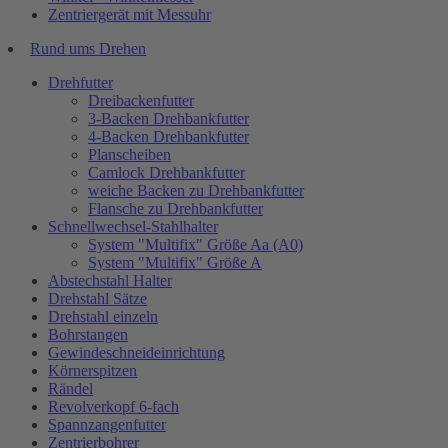
Zentriergerät mit Messuhr
Rund ums Drehen
Drehfutter
Dreibackenfutter
3-Backen Drehbankfutter
4-Backen Drehbankfutter
Planscheiben
Camlock Drehbankfutter
weiche Backen zu Drehbankfutter
Flansche zu Drehbankfutter
Schnellwechsel-Stahlhalter
System "Multifix" Größe Aa (A0)
System "Multifix" Größe A
Abstechstahl Halter
Drehstahl Sätze
Drehstahl einzeln
Bohrstangen
Gewindeschneideinrichtung
Körnerspitzen
Rändel
Revolverkopf 6-fach
Spannzangenfutter
Zentrierbohrer