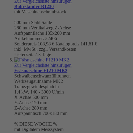
Zur Vergleichsliste hinzufügen
Bohrständer B1230
mit Maschinenschraubstock
500 mm
Stahl Säule
280 mm Vertikalweg Z-Achse
Aufspannfläche 185x200 mm
Artikelnummer: 22406
Sonderpreis
108,98 €
Katalogpreis
141,61 €
inkl. MwSt., zzgl. Versandkosten
Lieferzeit: 2-3 Tage
Zur Vergleichsliste hinzufügen
Fräsmaschine F1210 MK2
Schwalbenschwanzführungen
Werkzeugaufnahme
MK2
Trapezgewindespindeln
1,4 kW, 140 - 3000 U/min
X-Achse 500 mm
Y-Achse 150 mm
Z-Achse 280 mm
Aufspanntisch 700x180 mm
% DIESE WOCHE %
mit Digitalem Messsystem