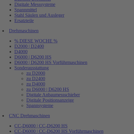
Digitale Messsysteme
Spannmittel
Stahl Säulen und Ausleger
Ersatzteile
Drehmaschinen
% DIESE WOCHE %
D2000 | D2400
D4000
D6000 | D6200 HS
D6000 | D6200 HS Vorführmaschinen
Sonderausstattung
zu D2000
zu D2400
zu D4000
zu D6000 | D6200 HS
Digitale Anbaumessschieber
Digitale Positionsanzeige
Spannsysteme
CNC Drehmaschinen
CC-D6000 | CC-D6200 HS
CC-D6000 | CC-D6200 HS Vorführmaschinen