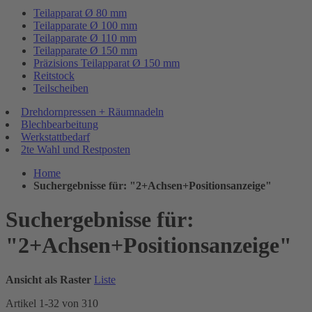
Teilapparat Ø 80 mm
Teilapparate Ø 100 mm
Teilapparate Ø 110 mm
Teilapparate Ø 150 mm
Präzisions Teilapparat Ø 150 mm
Reitstock
Teilscheiben
Drehdornpressen + Räumnadeln
Blechbearbeitung
Werkstattbedarf
2te Wahl und Restposten
Home
Suchergebnisse für: "2+Achsen+Positionsanzeige"
Suchergebnisse für:
"2+Achsen+Positionsanzeige"
Ansicht als
Raster
Liste
Artikel
1
-
32
von
310