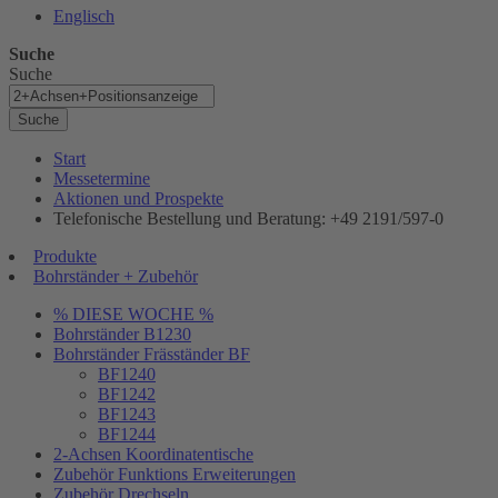
Englisch
Suche
Suche
Suche
Start
Messetermine
Aktionen und Prospekte
Telefonische Bestellung und Beratung: +49 2191/597-0
Produkte
Bohrständer + Zubehör
% DIESE WOCHE %
Bohrständer B1230
Bohrständer Fräsständer BF
BF1240
BF1242
BF1243
BF1244
2-Achsen Koordinatentische
Zubehör Funktions Erweiterungen
Zubehör Drechseln