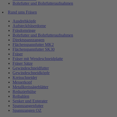
Bohrfutter und Bohrfutteraufnahmen
Rund ums Fräsen
Ausdrehköpfe
Aufsteckfräserdorne
Fräsdornringe
Bohrfutter und Bohrfutteraufnahmen
Direktspannzangen
Flächenspannfutter MK2
Flächenspannfutter SK30
Fräser
Fräser mit Wendeschneidplatte
Fräser Sätze
Gewindeschneidfutter
Gewindeschneidköpfe
Kreisschneider
Messerkopf
Metallkreissägeblätter
Reduzierhülse
Reibahlen
Senker und Entgrater
Spannzangenfutter
Spannzangen OZ