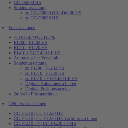
CC-D6800 HS
Sonderausstattung
zu CC-D6000 | CC-D6200 HS
zu CC-D6800 HS
Fräsmaschinen
% DIESE WOCHE %
F1200 | F1202 HS
F1210 | F1220 HS
F1410 LF | F1420 LF HS
Automatischer Vorschub
Sonderausstattung
zu F1200 | F1202 HS
zu F1210 | F1220 HS
zu F1410 LF | F1420 LF HS
Digitale Anbaumessschieber
Digitale Positionsanzeige
2te Wahl Fräsmaschinen
CNC Fräsmaschinen
CC-F1210 | CC-F1220 HS
CC-F1210 | CC-F1220 HS Vorführmaschinen
CC-F1410 LF | CC-F1420 LF HS