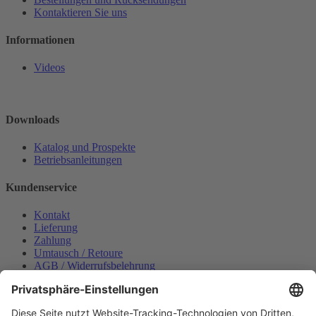
Kontaktieren Sie uns
Informationen
Videos
Downloads
Katalog und Prospekte
Betriebsanleitungen
Kundenservice
Kontakt
Lieferung
Zahlung
Umtausch / Retoure
AGB / Widerrufsbelehrung
Onlinesupport
Datenschutzerklärung
Impressum