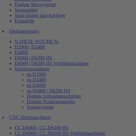
Digitale Messsysteme
Spannmittel
Stahl Säulen und Ausleger
Ersatzteile
Drehmaschinen
% DIESE WOCHE %
D2000 | D2400
D4000
D6000 | D6200 HS
D6000 | D6200 HS Vorführmaschinen
Sonderausstattung
zu D2000
zu D2400
zu D4000
zu D6000 | D6200 HS
Digitale Anbaumessschieber
Digitale Positionsanzeige
Spannsysteme
CNC Drehmaschinen
CC-D6000 | CC-D6200 HS
CC-D6000 | CC-D6200 HS Vorführmaschinen