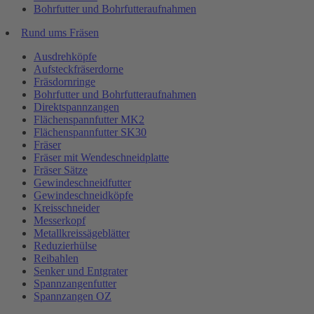
Bohrfutter und Bohrfutteraufnahmen
Rund ums Fräsen
Ausdrehköpfe
Aufsteckfräserdorne
Fräsdornringe
Bohrfutter und Bohrfutteraufnahmen
Direktspannzangen
Flächenspannfutter MK2
Flächenspannfutter SK30
Fräser
Fräser mit Wendeschneidplatte
Fräser Sätze
Gewindeschneidfutter
Gewindeschneidköpfe
Kreisschneider
Messerkopf
Metallkreissägeblätter
Reduzierhülse
Reibahlen
Senker und Entgrater
Spannzangenfutter
Spannzangen OZ