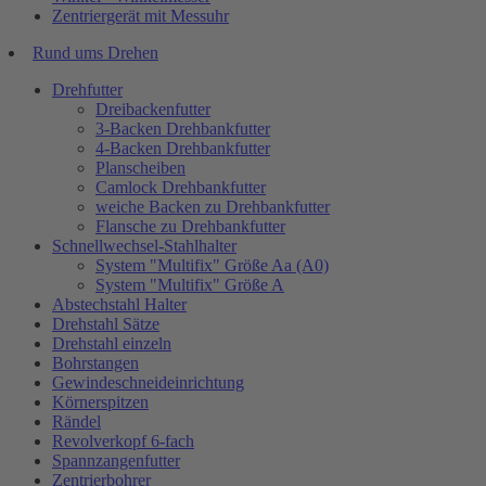
Zentriergerät mit Messuhr
Rund ums Drehen
Drehfutter
Dreibackenfutter
3-Backen Drehbankfutter
4-Backen Drehbankfutter
Planscheiben
Camlock Drehbankfutter
weiche Backen zu Drehbankfutter
Flansche zu Drehbankfutter
Schnellwechsel-Stahlhalter
System "Multifix" Größe Aa (A0)
System "Multifix" Größe A
Abstechstahl Halter
Drehstahl Sätze
Drehstahl einzeln
Bohrstangen
Gewindeschneideinrichtung
Körnerspitzen
Rändel
Revolverkopf 6-fach
Spannzangenfutter
Zentrierbohrer