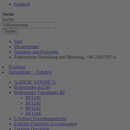
Englisch
Suche
Suche
Suche
Start
Messetermine
Aktionen und Prospekte
Telefonische Bestellung und Beratung: +49 2191/597-0
Produkte
Bohrständer + Zubehör
% DIESE WOCHE %
Bohrständer B1230
Bohrständer Fräsständer BF
BF1240
BF1242
BF1243
BF1244
2-Achsen Koordinatentische
Zubehör Funktions Erweiterungen
Zubehör Drechseln