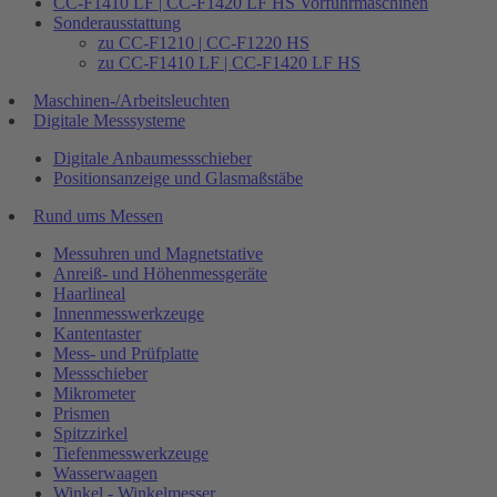
CC-F1410 LF | CC-F1420 LF HS Vorführmaschinen
Sonderausstattung
zu CC-F1210 | CC-F1220 HS
zu CC-F1410 LF | CC-F1420 LF HS
Maschinen-/Arbeitsleuchten
Digitale Messsysteme
Digitale Anbaumessschieber
Positionsanzeige und Glasmaßstäbe
Rund ums Messen
Messuhren und Magnetstative
Anreiß- und Höhenmessgeräte
Haarlineal
Innenmesswerkzeuge
Kantentaster
Mess- und Prüfplatte
Messschieber
Mikrometer
Prismen
Spitzzirkel
Tiefenmesswerkzeuge
Wasserwaagen
Winkel - Winkelmesser