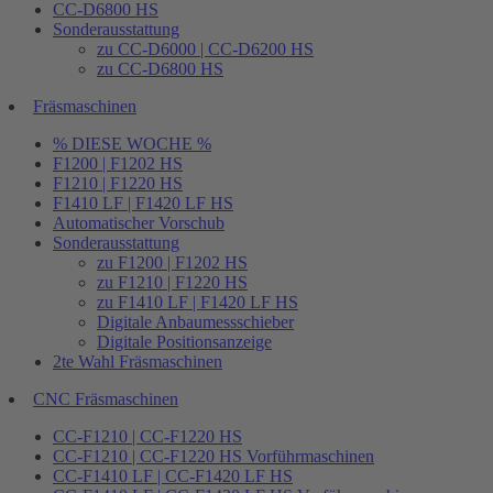
CC-D6800 HS
Sonderausstattung
zu CC-D6000 | CC-D6200 HS
zu CC-D6800 HS
Fräsmaschinen
% DIESE WOCHE %
F1200 | F1202 HS
F1210 | F1220 HS
F1410 LF | F1420 LF HS
Automatischer Vorschub
Sonderausstattung
zu F1200 | F1202 HS
zu F1210 | F1220 HS
zu F1410 LF | F1420 LF HS
Digitale Anbaumessschieber
Digitale Positionsanzeige
2te Wahl Fräsmaschinen
CNC Fräsmaschinen
CC-F1210 | CC-F1220 HS
CC-F1210 | CC-F1220 HS Vorführmaschinen
CC-F1410 LF | CC-F1420 LF HS