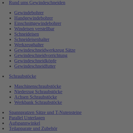
Rund ums Gewindeschneiden
Gewindebohrer
Handgewindebohrer
Einschnittgewindebohrer
Windeisen verstellbar
Schneideisen
Schneideisenhalter
Werkzeughalter
Gewindeschneidwerkzeug Sätze
Gewindeschneidvorrichtung
Gewindeschneidköpfe
Gewindeschneidfutter
Schraubstöcke
Maschinenschraubstöcke
Niederzug Schraubstöcke
Achsen Schraubstöcke
Werkbank Schraubstöcke
Spannpratzen Sätze und T-Nutensteine
Parallel Unterlagen
Aufspannwinkel
Teilapparate und Zubehör