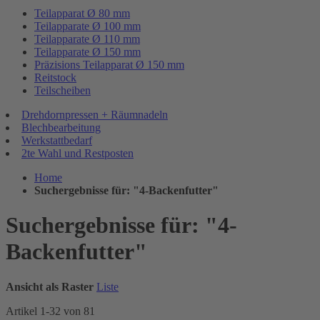
Teilapparat Ø 80 mm
Teilapparate Ø 100 mm
Teilapparate Ø 110 mm
Teilapparate Ø 150 mm
Präzisions Teilapparat Ø 150 mm
Reitstock
Teilscheiben
Drehdornpressen + Räumnadeln
Blechbearbeitung
Werkstattbedarf
2te Wahl und Restposten
Home
Suchergebnisse für: "4-Backenfutter"
Suchergebnisse für: "4-
Backenfutter"
Ansicht als
Raster
Liste
Artikel
1
-
32
von
81