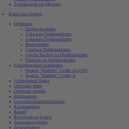
Zentriergerät mit Messuhr
Rund ums Drehen
Drehfutter
Dreibackenfutter
3-Backen Drehbankfutter
4-Backen Drehbankfutter
Planscheiben
Camlock Drehbankfutter
weiche Backen zu Drehbankfutter
Flansche zu Drehbankfutter
Schnellwechsel-Stahlhalter
System "Multifix" Größe Aa (A0)
System "Multifix" Größe A
Abstechstahl Halter
Drehstahl Sätze
Drehstahl einzeln
Bohrstangen
Gewindeschneideinrichtung
Körnerspitzen
Rändel
Revolverkopf 6-fach
Spannzangenfutter
Zentrierbohrer