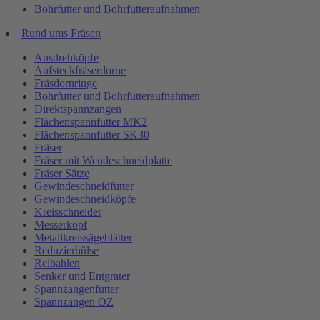
Bohrfutter und Bohrfutteraufnahmen
Rund ums Fräsen
Ausdrehköpfe
Aufsteckfräserdorne
Fräsdornringe
Bohrfutter und Bohrfutteraufnahmen
Direktspannzangen
Flächenspannfutter MK2
Flächenspannfutter SK30
Fräser
Fräser mit Wendeschneidplatte
Fräser Sätze
Gewindeschneidfutter
Gewindeschneidköpfe
Kreisschneider
Messerkopf
Metallkreissägeblätter
Reduzierhülse
Reibahlen
Senker und Entgrater
Spannzangenfutter
Spannzangen OZ