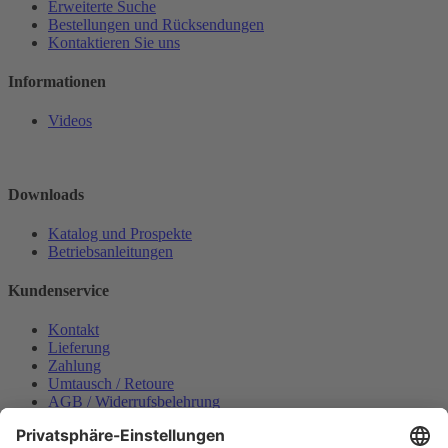
Erweiterte Suche
Bestellungen und Rücksendungen
Kontaktieren Sie uns
Informationen
Videos
Downloads
Katalog und Prospekte
Betriebsanleitungen
Kundenservice
Kontakt
Lieferung
Zahlung
Umtausch / Retoure
AGB / Widerrufsbelehrung
Onlinesupport
Datenschutzerklärung