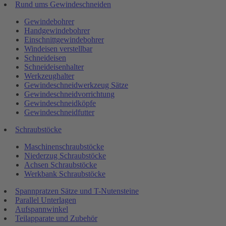
Rund ums Gewindeschneiden
Gewindebohrer
Handgewindebohrer
Einschnittgewindebohrer
Windeisen verstellbar
Schneideisen
Schneideisenhalter
Werkzeughalter
Gewindeschneidwerkzeug Sätze
Gewindeschneidvorrichtung
Gewindeschneidköpfe
Gewindeschneidfutter
Schraubstöcke
Maschinenschraubstöcke
Niederzug Schraubstöcke
Achsen Schraubstöcke
Werkbank Schraubstöcke
Spannpratzen Sätze und T-Nutensteine
Parallel Unterlagen
Aufspannwinkel
Teilapparate und Zubehör