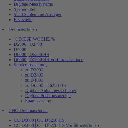
Digitale Messsysteme
Spannmittel
Stahl Säulen und Ausleger
Ersatzteile
Drehmaschinen
% DIESE WOCHE %
D2000 | D2400
D4000
D6000 | D6200 HS
D6000 | D6200 HS Vorführmaschinen
Sonderausstattung
zu D2000
zu D2400
zu D4000
zu D6000 | D6200 HS
Digitale Anbaumessschieber
Digitale Positionsanzeige
Spannsysteme
CNC Drehmaschinen
CC-D6000 | CC-D6200 HS
CC-D6000 | CC-D6200 HS Vorführmaschinen