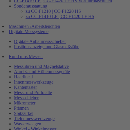
CC-F1410 LF | CC-F1420 LF HS Vorführmaschinen
Sonderausstattung
zu CC-F1210 | CC-F1220 HS
zu CC-F1410 LF | CC-F1420 LF HS
Maschinen-/Arbeitsleuchten
Digitale Messsysteme
Digitale Anbaumessschieber
Positionsanzeige und Glasmaßstäbe
Rund ums Messen
Messuhren und Magnetstative
Anreiß- und Höhenmessgeräte
Haarlineal
Innenmesswerkzeuge
Kantentaster
Mess- und Prüfplatte
Messschieber
Mikrometer
Prismen
Spitzzirkel
Tiefenmesswerkzeuge
Wasserwaagen
Winkel - Winkelmesser