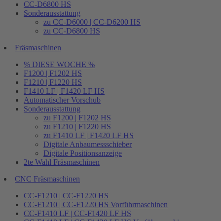
CC-D6800 HS
Sonderausstattung
zu CC-D6000 | CC-D6200 HS
zu CC-D6800 HS
Fräsmaschinen
% DIESE WOCHE %
F1200 | F1202 HS
F1210 | F1220 HS
F1410 LF | F1420 LF HS
Automatischer Vorschub
Sonderausstattung
zu F1200 | F1202 HS
zu F1210 | F1220 HS
zu F1410 LF | F1420 LF HS
Digitale Anbaumessschieber
Digitale Positionsanzeige
2te Wahl Fräsmaschinen
CNC Fräsmaschinen
CC-F1210 | CC-F1220 HS
CC-F1210 | CC-F1220 HS Vorführmaschinen
CC-F1410 LF | CC-F1420 LF HS