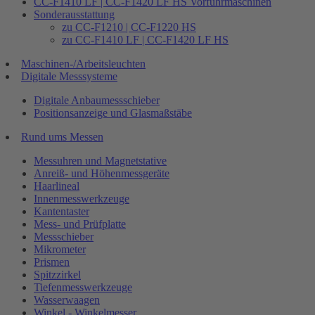
CC-F1410 LF | CC-F1420 LF HS Vorführmaschinen
Sonderausstattung
zu CC-F1210 | CC-F1220 HS
zu CC-F1410 LF | CC-F1420 LF HS
Maschinen-/Arbeitsleuchten
Digitale Messsysteme
Digitale Anbaumessschieber
Positionsanzeige und Glasmaßstäbe
Rund ums Messen
Messuhren und Magnetstative
Anreiß- und Höhenmessgeräte
Haarlineal
Innenmesswerkzeuge
Kantentaster
Mess- und Prüfplatte
Messschieber
Mikrometer
Prismen
Spitzzirkel
Tiefenmesswerkzeuge
Wasserwaagen
Winkel - Winkelmesser