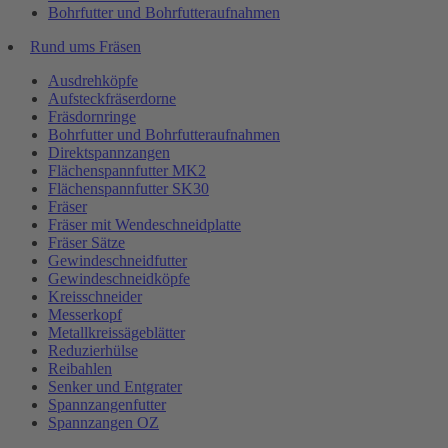
Bohrfutter und Bohrfutteraufnahmen
Rund ums Fräsen
Ausdrehköpfe
Aufsteckfräserdorne
Fräsdornringe
Bohrfutter und Bohrfutteraufnahmen
Direktspannzangen
Flächenspannfutter MK2
Flächenspannfutter SK30
Fräser
Fräser mit Wendeschneidplatte
Fräser Sätze
Gewindeschneidfutter
Gewindeschneidköpfe
Kreisschneider
Messerkopf
Metallkreissägeblätter
Reduzierhülse
Reibahlen
Senker und Entgrater
Spannzangenfutter
Spannzangen OZ