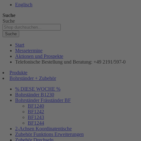
Englisch
Suche
Suche
Suche
Start
Messetermine
Aktionen und Prospekte
Telefonische Bestellung und Beratung: +49 2191/597-0
Produkte
Bohrständer + Zubehör
% DIESE WOCHE %
Bohrständer B1230
Bohrständer Fräsständer BF
BF1240
BF1242
BF1243
BF1244
2-Achsen Koordinatentische
Zubehör Funktions Erweiterungen
Zubehör Drechseln