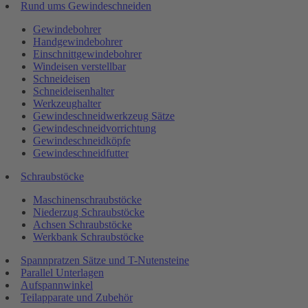
Rund ums Gewindeschneiden
Gewindebohrer
Handgewindebohrer
Einschnittgewindebohrer
Windeisen verstellbar
Schneideisen
Schneideisenhalter
Werkzeughalter
Gewindeschneidwerkzeug Sätze
Gewindeschneidvorrichtung
Gewindeschneidköpfe
Gewindeschneidfutter
Schraubstöcke
Maschinenschraubstöcke
Niederzug Schraubstöcke
Achsen Schraubstöcke
Werkbank Schraubstöcke
Spannpratzen Sätze und T-Nutensteine
Parallel Unterlagen
Aufspannwinkel
Teilapparate und Zubehör