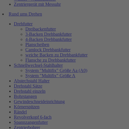
Zentriergerät mit Messuhr
Rund ums Drehen
Drehfutter
Dreibackenfutter
3-Backen Drehbankfutter
4-Backen Drehbankfutter
Planscheiben
Camlock Drehbankfutter
weiche Backen zu Drehbankfutter
Flansche zu Drehbankfutter
Schnellwechsel-Stahlhalter
System "Multifix" Größe Aa (A0)
System "Multifix" Größe A
Abstechstahl Halter
Drehstahl Sätze
Drehstahl einzeln
Bohrstangen
Gewindeschneideinrichtung
Körnerspitzen
Rändel
Revolverkopf 6-fach
Spannzangenfutter
Zentrierbohrer