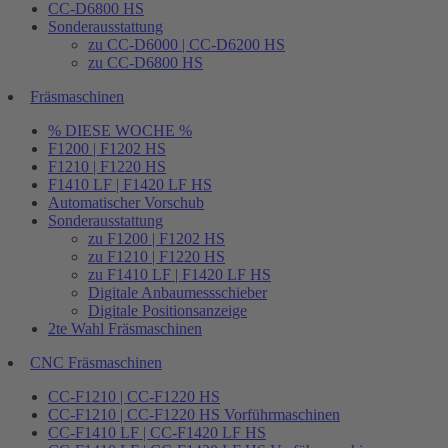
CC-D6800 HS
Sonderausstattung
zu CC-D6000 | CC-D6200 HS
zu CC-D6800 HS
Fräsmaschinen
% DIESE WOCHE %
F1200 | F1202 HS
F1210 | F1220 HS
F1410 LF | F1420 LF HS
Automatischer Vorschub
Sonderausstattung
zu F1200 | F1202 HS
zu F1210 | F1220 HS
zu F1410 LF | F1420 LF HS
Digitale Anbaumessschieber
Digitale Positionsanzeige
2te Wahl Fräsmaschinen
CNC Fräsmaschinen
CC-F1210 | CC-F1220 HS
CC-F1210 | CC-F1220 HS Vorführmaschinen
CC-F1410 LF | CC-F1420 LF HS