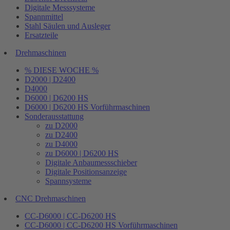
Digitale Messsysteme
Spannmittel
Stahl Säulen und Ausleger
Ersatzteile
Drehmaschinen
% DIESE WOCHE %
D2000 | D2400
D4000
D6000 | D6200 HS
D6000 | D6200 HS Vorführmaschinen
Sonderausstattung
zu D2000
zu D2400
zu D4000
zu D6000 | D6200 HS
Digitale Anbaumessschieber
Digitale Positionsanzeige
Spannsysteme
CNC Drehmaschinen
CC-D6000 | CC-D6200 HS
CC-D6000 | CC-D6200 HS Vorführmaschinen