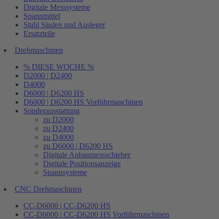
Digitale Messsysteme
Spannmittel
Stahl Säulen und Ausleger
Ersatzteile
Drehmaschinen
% DIESE WOCHE %
D2000 | D2400
D4000
D6000 | D6200 HS
D6000 | D6200 HS Vorführmaschinen
Sonderausstattung
zu D2000
zu D2400
zu D4000
zu D6000 | D6200 HS
Digitale Anbaumessschieber
Digitale Positionsanzeige
Spannsysteme
CNC Drehmaschinen
CC-D6000 | CC-D6200 HS
CC-D6000 | CC-D6200 HS Vorführmaschinen