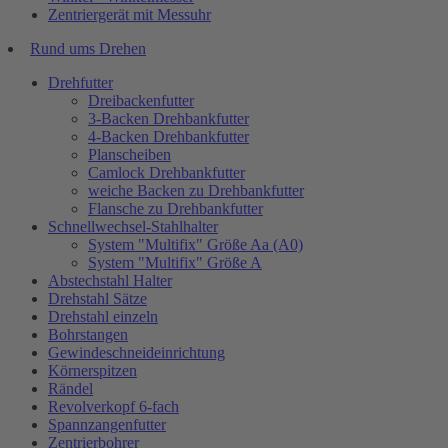
Zentriergerät mit Messuhr
Rund ums Drehen
Drehfutter
Dreibackenfutter
3-Backen Drehbankfutter
4-Backen Drehbankfutter
Planscheiben
Camlock Drehbankfutter
weiche Backen zu Drehbankfutter
Flansche zu Drehbankfutter
Schnellwechsel-Stahlhalter
System "Multifix" Größe Aa (A0)
System "Multifix" Größe A
Abstechstahl Halter
Drehstahl Sätze
Drehstahl einzeln
Bohrstangen
Gewindeschneideinrichtung
Körnerspitzen
Rändel
Revolverkopf 6-fach
Spannzangenfutter
Zentrierbohrer