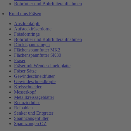
Bohrfutter und Bohrfutteraufnahmen
Rund ums Fräsen
Ausdrehköpfe
Aufsteckfräserdorne
Fräsdornringe
Bohrfutter und Bohrfutteraufnahmen
Direktspannzangen
Flächenspannfutter MK2
Flächenspannfutter SK30
Fräser
Fräser mit Wendeschneidplatte
Fräser Sätze
Gewindeschneidfutter
Gewindeschneidköpfe
Kreisschneider
Messerkopf
Metallkreissägeblätter
Reduzierhülse
Reibahlen
Senker und Entgrater
Spannzangenfutter
Spannzangen OZ