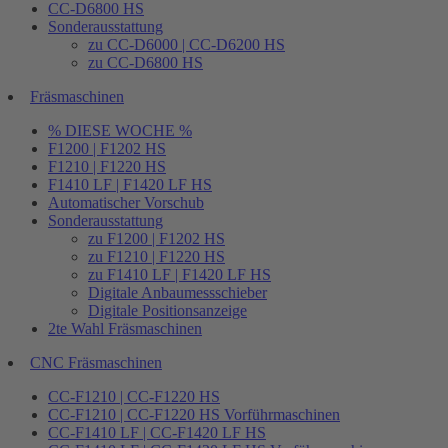
CC-D6800 HS
Sonderausstattung
zu CC-D6000 | CC-D6200 HS
zu CC-D6800 HS
Fräsmaschinen
% DIESE WOCHE %
F1200 | F1202 HS
F1210 | F1220 HS
F1410 LF | F1420 LF HS
Automatischer Vorschub
Sonderausstattung
zu F1200 | F1202 HS
zu F1210 | F1220 HS
zu F1410 LF | F1420 LF HS
Digitale Anbaumessschieber
Digitale Positionsanzeige
2te Wahl Fräsmaschinen
CNC Fräsmaschinen
CC-F1210 | CC-F1220 HS
CC-F1210 | CC-F1220 HS Vorführmaschinen
CC-F1410 LF | CC-F1420 LF HS