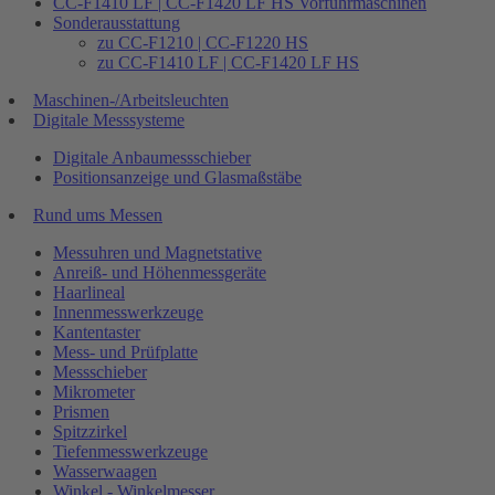
CC-F1410 LF | CC-F1420 LF HS Vorführmaschinen
Sonderausstattung
zu CC-F1210 | CC-F1220 HS
zu CC-F1410 LF | CC-F1420 LF HS
Maschinen-/Arbeitsleuchten
Digitale Messsysteme
Digitale Anbaumessschieber
Positionsanzeige und Glasmaßstäbe
Rund ums Messen
Messuhren und Magnetstative
Anreiß- und Höhenmessgeräte
Haarlineal
Innenmesswerkzeuge
Kantentaster
Mess- und Prüfplatte
Messschieber
Mikrometer
Prismen
Spitzzirkel
Tiefenmesswerkzeuge
Wasserwaagen
Winkel - Winkelmesser