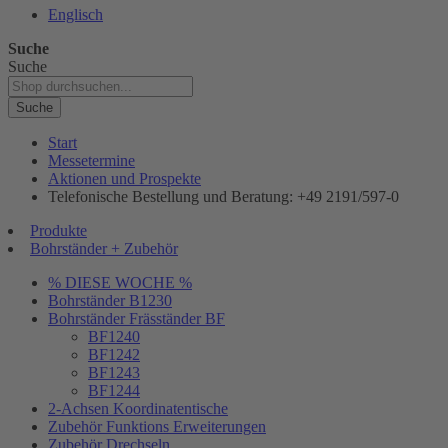
Englisch
Suche
Suche
Suche
Start
Messetermine
Aktionen und Prospekte
Telefonische Bestellung und Beratung: +49 2191/597-0
Produkte
Bohrständer + Zubehör
% DIESE WOCHE %
Bohrständer B1230
Bohrständer Fräsständer BF
BF1240
BF1242
BF1243
BF1244
2-Achsen Koordinatentische
Zubehör Funktions Erweiterungen
Zubehör Drechseln