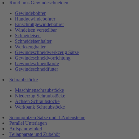
Rund ums Gewindeschneiden
Gewindebohrer
Handgewindebohrer
Einschnittgewindebohrer
Windeisen verstellbar
Schneideisen
Schneideisenhalter
Werkzeughalter
Gewindeschneidwerkzeug Sätze
Gewindeschneidvorrichtung
Gewindeschneidköpfe
Gewindeschneidfutter
Schraubstöcke
Maschinenschraubstöcke
Niederzug Schraubstöcke
Achsen Schraubstöcke
Werkbank Schraubstöcke
Spannpratzen Sätze und T-Nutensteine
Parallel Unterlagen
Aufspannwinkel
Teilapparate und Zubehör