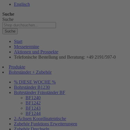
Englisch
Suche
Suche
Suche
Start
Messetermine
Aktionen und Prospekte
Telefonische Bestellung und Beratung: +49 2191/597-0
Produkte
Bohrständer + Zubehör
% DIESE WOCHE %
Bohrständer B1230
Bohrständer Fräsständer BF
BF1240
BF1242
BF1243
BF1244
2-Achsen Koordinatentische
Zubehör Funktions Erweiterungen
Zubehör Drechseln