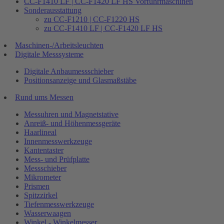
CC-F1410 LF | CC-F1420 LF HS Vorführmaschinen
Sonderausstattung
zu CC-F1210 | CC-F1220 HS
zu CC-F1410 LF | CC-F1420 LF HS
Maschinen-/Arbeitsleuchten
Digitale Messsysteme
Digitale Anbaumessschieber
Positionsanzeige und Glasmaßstäbe
Rund ums Messen
Messuhren und Magnetstative
Anreiß- und Höhenmessgeräte
Haarlineal
Innenmesswerkzeuge
Kantentaster
Mess- und Prüfplatte
Messschieber
Mikrometer
Prismen
Spitzzirkel
Tiefenmesswerkzeuge
Wasserwaagen
Winkel - Winkelmesser