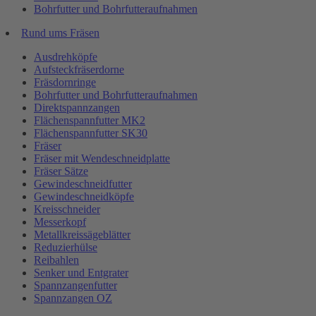
Bohrfutter und Bohrfutteraufnahmen
Rund ums Fräsen
Ausdrehköpfe
Aufsteckfräserdorne
Fräsdornringe
Bohrfutter und Bohrfutteraufnahmen
Direktspannzangen
Flächenspannfutter MK2
Flächenspannfutter SK30
Fräser
Fräser mit Wendeschneidplatte
Fräser Sätze
Gewindeschneidfutter
Gewindeschneidköpfe
Kreisschneider
Messerkopf
Metallkreissägeblätter
Reduzierhülse
Reibahlen
Senker und Entgrater
Spannzangenfutter
Spannzangen OZ