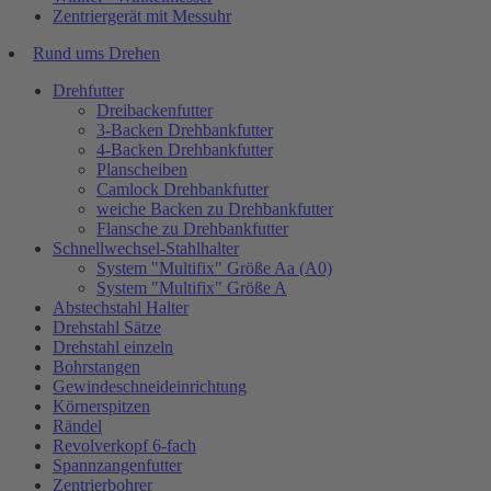
Zentriergerät mit Messuhr
Rund ums Drehen
Drehfutter
Dreibackenfutter
3-Backen Drehbankfutter
4-Backen Drehbankfutter
Planscheiben
Camlock Drehbankfutter
weiche Backen zu Drehbankfutter
Flansche zu Drehbankfutter
Schnellwechsel-Stahlhalter
System "Multifix" Größe Aa (A0)
System "Multifix" Größe A
Abstechstahl Halter
Drehstahl Sätze
Drehstahl einzeln
Bohrstangen
Gewindeschneideinrichtung
Körnerspitzen
Rändel
Revolverkopf 6-fach
Spannzangenfutter
Zentrierbohrer