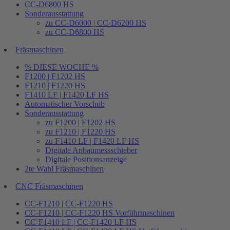
CC-D6800 HS
Sonderausstattung
zu CC-D6000 | CC-D6200 HS
zu CC-D6800 HS
Fräsmaschinen
% DIESE WOCHE %
F1200 | F1202 HS
F1210 | F1220 HS
F1410 LF | F1420 LF HS
Automatischer Vorschub
Sonderausstattung
zu F1200 | F1202 HS
zu F1210 | F1220 HS
zu F1410 LF | F1420 LF HS
Digitale Anbaumessschieber
Digitale Positionsanzeige
2te Wahl Fräsmaschinen
CNC Fräsmaschinen
CC-F1210 | CC-F1220 HS
CC-F1210 | CC-F1220 HS Vorführmaschinen
CC-F1410 LF | CC-F1420 LF HS