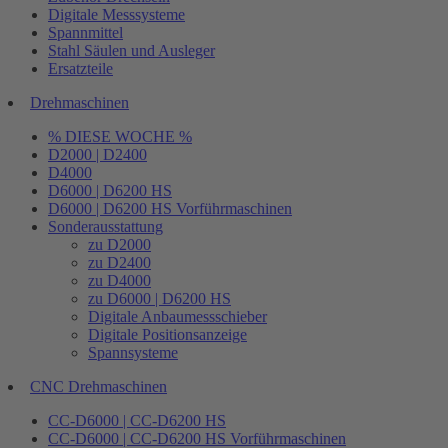
Digitale Messsysteme
Spannmittel
Stahl Säulen und Ausleger
Ersatzteile
Drehmaschinen
% DIESE WOCHE %
D2000 | D2400
D4000
D6000 | D6200 HS
D6000 | D6200 HS Vorführmaschinen
Sonderausstattung
zu D2000
zu D2400
zu D4000
zu D6000 | D6200 HS
Digitale Anbaumessschieber
Digitale Positionsanzeige
Spannsysteme
CNC Drehmaschinen
CC-D6000 | CC-D6200 HS
CC-D6000 | CC-D6200 HS Vorführmaschinen