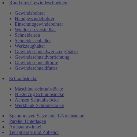
Rund ums Gewindeschneiden
Gewindebohrer
Handgewindebohrer
Einschnittgewindebohrer
Windeisen verstellbar
Schneideisen
Schneideisenhalter
Werkzeughalter
Gewindeschneidwerkzeug Sätze
Gewindeschneidvorrichtung
Gewindeschneidköpfe
Gewindeschneidfutter
Schraubstöcke
Maschinenschraubstöcke
Niederzug Schraubstöcke
Achsen Schraubstöcke
Werkbank Schraubstöcke
Spannpratzen Sätze und T-Nutensteine
Parallel Unterlagen
Aufspannwinkel
Teilapparate und Zubehör