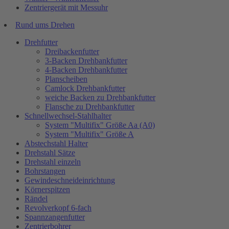
Zentriergerät mit Messuhr
Rund ums Drehen
Drehfutter
Dreibackenfutter
3-Backen Drehbankfutter
4-Backen Drehbankfutter
Planscheiben
Camlock Drehbankfutter
weiche Backen zu Drehbankfutter
Flansche zu Drehbankfutter
Schnellwechsel-Stahlhalter
System "Multifix" Größe Aa (A0)
System "Multifix" Größe A
Abstechstahl Halter
Drehstahl Sätze
Drehstahl einzeln
Bohrstangen
Gewindeschneideinrichtung
Körnerspitzen
Rändel
Revolverkopf 6-fach
Spannzangenfutter
Zentrierbohrer