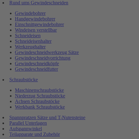
Rund ums Gewindeschneiden
Gewindebohrer
Handgewindebohrer
Einschnittgewindebohrer
Windeisen verstellbar
Schneideisen
Schneideisenhalter
Werkzeughalter
Gewindeschneidwerkzeug Sätze
Gewindeschneidvorrichtung
Gewindeschneidköpfe
Gewindeschneidfutter
Schraubstöcke
Maschinenschraubstöcke
Niederzug Schraubstöcke
Achsen Schraubstöcke
Werkbank Schraubstöcke
Spannpratzen Sätze und T-Nutensteine
Parallel Unterlagen
Aufspannwinkel
Teilapparate und Zubehör