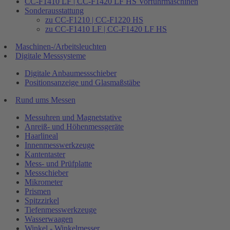
CC-F1410 LF | CC-F1420 LF HS Vorführmaschinen
Sonderausstattung
zu CC-F1210 | CC-F1220 HS
zu CC-F1410 LF | CC-F1420 LF HS
Maschinen-/Arbeitsleuchten
Digitale Messsysteme
Digitale Anbaumessschieber
Positionsanzeige und Glasmaßstäbe
Rund ums Messen
Messuhren und Magnetstative
Anreiß- und Höhenmessgeräte
Haarlineal
Innenmesswerkzeuge
Kantentaster
Mess- und Prüfplatte
Messschieber
Mikrometer
Prismen
Spitzzirkel
Tiefenmesswerkzeuge
Wasserwaagen
Winkel - Winkelmesser