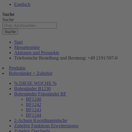
Englisch
Suche
Suche
Suche
Start
Messetermine
Aktionen und Prospekte
Telefonische Bestellung und Beratung: +49 2191/597-0
Produkte
Bohrständer + Zubehör
% DIESE WOCHE %
Bohrständer B1230
Bohrständer Fräsständer BF
BF1240
BF1242
BF1243
BF1244
2-Achsen Koordinatentische
Zubehör Funktions Erweiterungen
Zubehör Drechseln