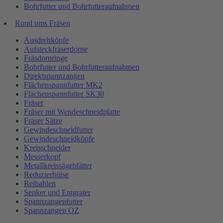
Bohrfutter und Bohrfutteraufnahmen
Rund ums Fräsen
Ausdrehköpfe
Aufsteckfräserdorne
Fräsdornringe
Bohrfutter und Bohrfutteraufnahmen
Direktspannzangen
Flächenspannfutter MK2
Flächenspannfutter SK30
Fräser
Fräser mit Wendeschneidplatte
Fräser Sätze
Gewindeschneidfutter
Gewindeschneidköpfe
Kreisschneider
Messerkopf
Metallkreissägeblätter
Reduzierhülse
Reibahlen
Senker und Entgrater
Spannzangenfutter
Spannzangen OZ