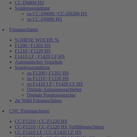
CC-D6800 HS
Sonderausstattung
zu CC-D6000 | CC-D6200 HS
zu CC-D6800 HS
Fräsmaschinen
% DIESE WOCHE %
F1200 | F1202 HS
F1210 | F1220 HS
F1410 LF | F1420 LF HS
Automatischer Vorschub
Sonderausstattung
zu F1200 | F1202 HS
zu F1210 | F1220 HS
zu F1410 LF | F1420 LF HS
Digitale Anbaumessschieber
Digitale Positionsanzeige
2te Wahl Fräsmaschinen
CNC Fräsmaschinen
CC-F1210 | CC-F1220 HS
CC-F1210 | CC-F1220 HS Vorführmaschinen
CC-F1410 LF | CC-F1420 LF HS