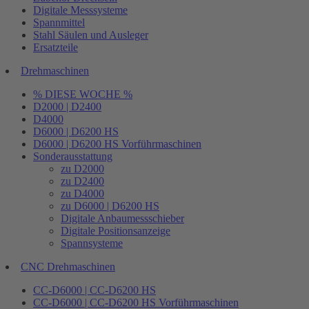
Digitale Messsysteme
Spannmittel
Stahl Säulen und Ausleger
Ersatzteile
Drehmaschinen
% DIESE WOCHE %
D2000 | D2400
D4000
D6000 | D6200 HS
D6000 | D6200 HS Vorführmaschinen
Sonderausstattung
zu D2000
zu D2400
zu D4000
zu D6000 | D6200 HS
Digitale Anbaumessschieber
Digitale Positionsanzeige
Spannsysteme
CNC Drehmaschinen
CC-D6000 | CC-D6200 HS
CC-D6000 | CC-D6200 HS Vorführmaschinen