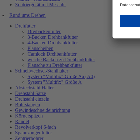
Zentriergerät mit Messuhr
Rund ums Drehen
Drehfutter
Dreibackenfutter
3-Backen Drehbankfutter
4-Backen Drehbankfutter
Planscheiben
Camlock Drehbankfutter
weiche Backen zu Drehbankfutter
Flansche zu Drehbankfutter
Schnellwechsel-Stahlhalter
System "Multifix" Größe Aa (A0)
System "Multifix" Größe A
Abstechstahl Halter
Drehstahl Sätze
Drehstahl einzeln
Bohrstangen
Gewindeschneideinrichtung
Körnerspitzen
Rändel
Revolverkopf 6-fach
Spannzangenfutter
Zentrierbohrer