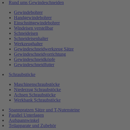
Rund ums Gewindeschneiden
Gewindebohrer
Handgewindebohrer
Einschnittgewindebohrer
Windeisen verstellbar
Schneideisen
Schneideisenhalter
Werkzeughalter
Gewindeschneidwerkzeug Sätze
Gewindeschneidvorrichtung
Gewindeschneidköpfe
Gewindeschneidfutter
Schraubstöcke
Maschinenschraubstöcke
Niederzug Schraubstöcke
Achsen Schraubstöcke
Werkbank Schraubstöcke
Spannpratzen Sätze und T-Nutensteine
Parallel Unterlagen
Aufspannwinkel
Teilapparate und Zubehör