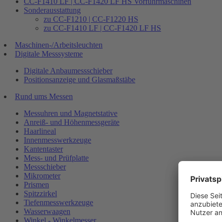
CC-F1410 LF | CC-F1420 LF HS Vorführmaschinen
Sonderausstattung
zu CC-F1210 | CC-F1220 HS
zu CC-F1410 LF | CC-F1420 LF HS
Maschinen-/Arbeitsleuchten
Digitale Messsysteme
Digitale Anbaumessschieber
Positionsanzeige und Glasmaßstäbe
Rund ums Messen
Messuhren und Magnetstative
Anreiß- und Höhenmessgeräte
Haarlineal
Innenmesswerkzeuge
Kantentaster
Mess- und Prüfplatte
Messschieber
Mikrometer
Prismen
Spitzzirkel
Tiefenmesswerkzeuge
Wasserwaagen
Winkel - Winkelmesser