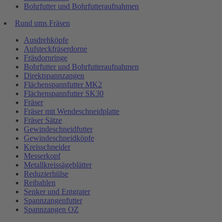
Bohrfutter und Bohrfutteraufnahmen
Rund ums Fräsen
Ausdrehköpfe
Aufsteckfräserdorne
Fräsdornringe
Bohrfutter und Bohrfutteraufnahmen
Direktspannzangen
Flächenspannfutter MK2
Flächenspannfutter SK30
Fräser
Fräser mit Wendeschneidplatte
Fräser Sätze
Gewindeschneidfutter
Gewindeschneidköpfe
Kreisschneider
Messerkopf
Metallkreissägeblätter
Reduzierhülse
Reibahlen
Senker und Entgrater
Spannzangenfutter
Spannzangen OZ