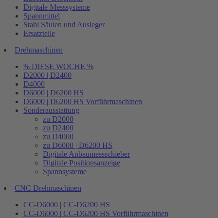
Digitale Messsysteme
Spannmittel
Stahl Säulen und Ausleger
Ersatzteile
Drehmaschinen
% DIESE WOCHE %
D2000 | D2400
D4000
D6000 | D6200 HS
D6000 | D6200 HS Vorführmaschinen
Sonderausstattung
zu D2000
zu D2400
zu D4000
zu D6000 | D6200 HS
Digitale Anbaumessschieber
Digitale Positionsanzeige
Spannsysteme
CNC Drehmaschinen
CC-D6000 | CC-D6200 HS
CC-D6000 | CC-D6200 HS Vorführmaschinen