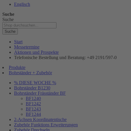
Englisch
Suche
Suche
Suche
Start
Messetermine
Aktionen und Prospekte
Telefonische Bestellung und Beratung: +49 2191/597-0
Produkte
Bohrständer + Zubehör
% DIESE WOCHE %
Bohrständer B1230
Bohrständer Fräsständer BF
BF1240
BF1242
BF1243
BF1244
2-Achsen Koordinatentische
Zubehör Funktions Erweiterungen
Zubehör Drechseln