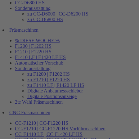
CC-D6800 HS
Sonderausstattung
zu CC-D6000 | CC-D6200 HS
zu CC-D6800 HS
Fräsmaschinen
% DIESE WOCHE %
F1200 | F1202 HS
F1210 | F1220 HS
F1410 LF | F1420 LF HS
Automatischer Vorschub
Sonderausstattung
zu F1200 | F1202 HS
zu F1210 | F1220 HS
zu F1410 LF | F1420 LF HS
Digitale Anbaumessschieber
Digitale Positionsanzeige
2te Wahl Fräsmaschinen
CNC Fräsmaschinen
CC-F1210 | CC-F1220 HS
CC-F1210 | CC-F1220 HS Vorführmaschinen
CC-F1410 LF | CC-F1420 LF HS