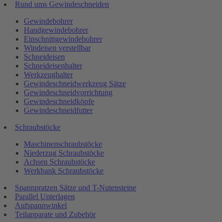
Rund ums Gewindeschneiden
Gewindebohrer
Handgewindebohrer
Einschnittgewindebohrer
Windeisen verstellbar
Schneideisen
Schneideisenhalter
Werkzeughalter
Gewindeschneidwerkzeug Sätze
Gewindeschneidvorrichtung
Gewindeschneidköpfe
Gewindeschneidfutter
Schraubstöcke
Maschinenschraubstöcke
Niederzug Schraubstöcke
Achsen Schraubstöcke
Werkbank Schraubstöcke
Spannpratzen Sätze und T-Nutensteine
Parallel Unterlagen
Aufspannwinkel
Teilapparate und Zubehör