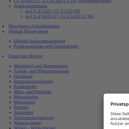
CC-F1410 LF | CC-F1420 LF HS Vorführmaschinen
Sonderausstattung
zu CC-F1210 | CC-F1220 HS
zu CC-F1410 LF | CC-F1420 LF HS
Maschinen-/Arbeitsleuchten
Digitale Messsysteme
Digitale Anbaumessschieber
Positionsanzeige und Glasmaßstäbe
Rund ums Messen
Messuhren und Magnetstative
Anreiß- und Höhenmessgeräte
Haarlineal
Innenmesswerkzeuge
Kantentaster
Mess- und Prüfplatte
Messschieber
Mikrometer
Prismen
Spitzzirkel
Tiefenmesswerkzeuge
Wasserwaagen
Winkel - Winkelmesser