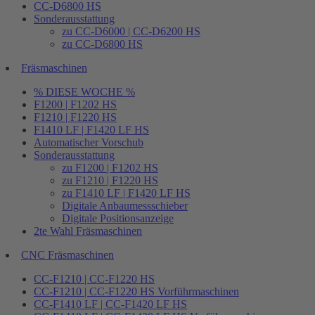
CC-D6800 HS
Sonderausstattung
zu CC-D6000 | CC-D6200 HS
zu CC-D6800 HS
Fräsmaschinen
% DIESE WOCHE %
F1200 | F1202 HS
F1210 | F1220 HS
F1410 LF | F1420 LF HS
Automatischer Vorschub
Sonderausstattung
zu F1200 | F1202 HS
zu F1210 | F1220 HS
zu F1410 LF | F1420 LF HS
Digitale Anbaumessschieber
Digitale Positionsanzeige
2te Wahl Fräsmaschinen
CNC Fräsmaschinen
CC-F1210 | CC-F1220 HS
CC-F1210 | CC-F1220 HS Vorführmaschinen
CC-F1410 LF | CC-F1420 LF HS