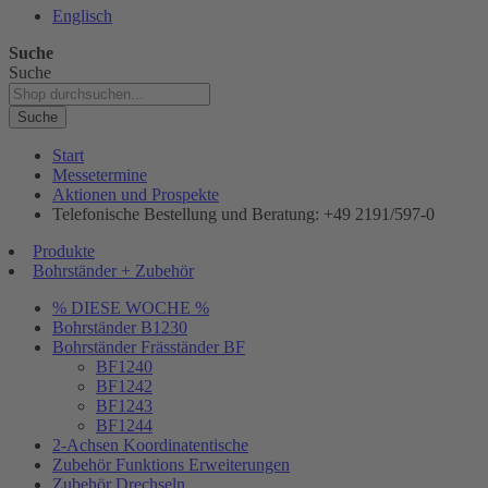
Englisch
Suche
Suche
Suche
Start
Messetermine
Aktionen und Prospekte
Telefonische Bestellung und Beratung: +49 2191/597-0
Produkte
Bohrständer + Zubehör
% DIESE WOCHE %
Bohrständer B1230
Bohrständer Fräsständer BF
BF1240
BF1242
BF1243
BF1244
2-Achsen Koordinatentische
Zubehör Funktions Erweiterungen
Zubehör Drechseln