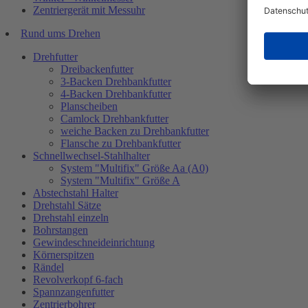
Zentriergerät mit Messuhr
Rund ums Drehen
Drehfutter
Dreibackenfutter
3-Backen Drehbankfutter
4-Backen Drehbankfutter
Planscheiben
Camlock Drehbankfutter
weiche Backen zu Drehbankfutter
Flansche zu Drehbankfutter
Schnellwechsel-Stahlhalter
System "Multifix" Größe Aa (A0)
System "Multifix" Größe A
Abstechstahl Halter
Drehstahl Sätze
Drehstahl einzeln
Bohrstangen
Gewindeschneideinrichtung
Körnerspitzen
Rändel
Revolverkopf 6-fach
Spannzangenfutter
Zentrierbohrer