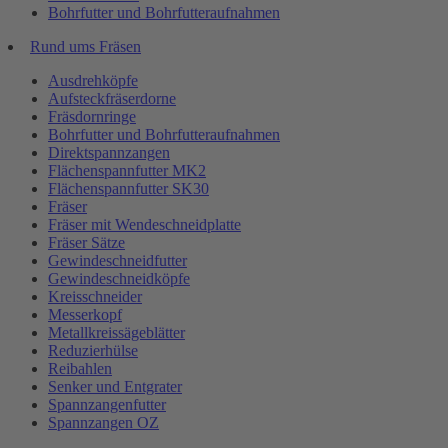
Bohrfutter und Bohrfutteraufnahmen
Rund ums Fräsen
Ausdrehköpfe
Aufsteckfräserdorne
Fräsdornringe
Bohrfutter und Bohrfutteraufnahmen
Direktspannzangen
Flächenspannfutter MK2
Flächenspannfutter SK30
Fräser
Fräser mit Wendeschneidplatte
Fräser Sätze
Gewindeschneidfutter
Gewindeschneidköpfe
Kreisschneider
Messerkopf
Metallkreissägeblätter
Reduzierhülse
Reibahlen
Senker und Entgrater
Spannzangenfutter
Spannzangen OZ