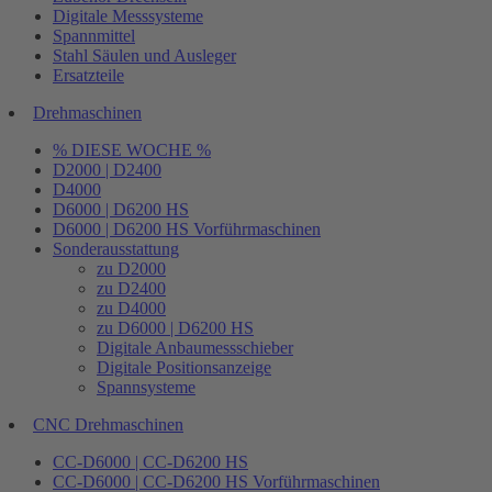
Digitale Messsysteme
Spannmittel
Stahl Säulen und Ausleger
Ersatzteile
Drehmaschinen
% DIESE WOCHE %
D2000 | D2400
D4000
D6000 | D6200 HS
D6000 | D6200 HS Vorführmaschinen
Sonderausstattung
zu D2000
zu D2400
zu D4000
zu D6000 | D6200 HS
Digitale Anbaumessschieber
Digitale Positionsanzeige
Spannsysteme
CNC Drehmaschinen
CC-D6000 | CC-D6200 HS
CC-D6000 | CC-D6200 HS Vorführmaschinen