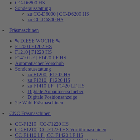
CC-D6800 HS
Sonderausstattung
zu CC-D6000 | CC-D6200 HS
zu CC-D6800 HS
Fräsmaschinen
% DIESE WOCHE %
F1200 | F1202 HS
F1210 | F1220 HS
F1410 LF | F1420 LF HS
Automatischer Vorschub
Sonderausstattung
zu F1200 | F1202 HS
zu F1210 | F1220 HS
zu F1410 LF | F1420 LF HS
Digitale Anbaumessschieber
Digitale Positionsanzeige
2te Wahl Fräsmaschinen
CNC Fräsmaschinen
CC-F1210 | CC-F1220 HS
CC-F1210 | CC-F1220 HS Vorführmaschinen
CC-F1410 LF | CC-F1420 LF HS