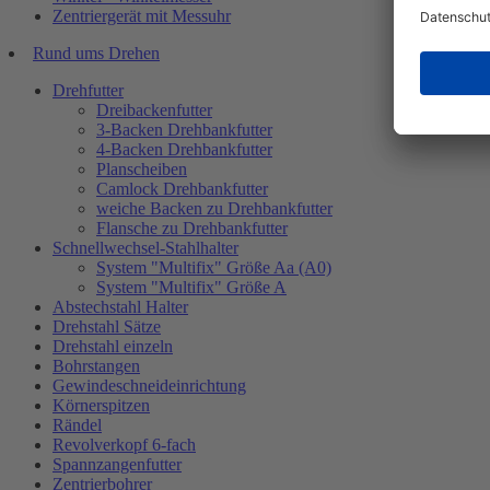
Zentriergerät mit Messuhr
Rund ums Drehen
Drehfutter
Dreibackenfutter
3-Backen Drehbankfutter
4-Backen Drehbankfutter
Planscheiben
Camlock Drehbankfutter
weiche Backen zu Drehbankfutter
Flansche zu Drehbankfutter
Schnellwechsel-Stahlhalter
System "Multifix" Größe Aa (A0)
System "Multifix" Größe A
Abstechstahl Halter
Drehstahl Sätze
Drehstahl einzeln
Bohrstangen
Gewindeschneideinrichtung
Körnerspitzen
Rändel
Revolverkopf 6-fach
Spannzangenfutter
Zentrierbohrer