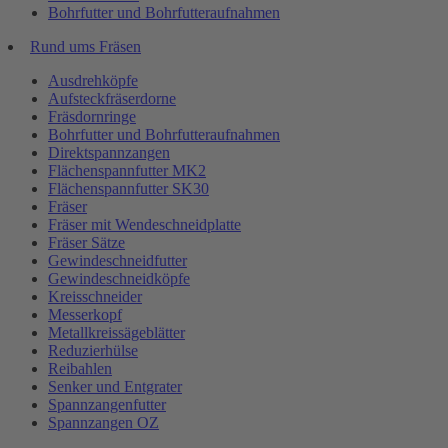
Bohrfutter und Bohrfutteraufnahmen
Rund ums Fräsen
Ausdrehköpfe
Aufsteckfräserdorne
Fräsdornringe
Bohrfutter und Bohrfutteraufnahmen
Direktspannzangen
Flächenspannfutter MK2
Flächenspannfutter SK30
Fräser
Fräser mit Wendeschneidplatte
Fräser Sätze
Gewindeschneidfutter
Gewindeschneidköpfe
Kreisschneider
Messerkopf
Metallkreissägeblätter
Reduzierhülse
Reibahlen
Senker und Entgrater
Spannzangenfutter
Spannzangen OZ