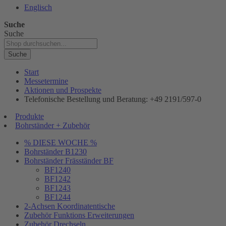
Englisch
Suche
Suche
Suche
Start
Messetermine
Aktionen und Prospekte
Telefonische Bestellung und Beratung: +49 2191/597-0
Produkte
Bohrständer + Zubehör
% DIESE WOCHE %
Bohrständer B1230
Bohrständer Fräsständer BF
BF1240
BF1242
BF1243
BF1244
2-Achsen Koordinatentische
Zubehör Funktions Erweiterungen
Zubehör Drechseln