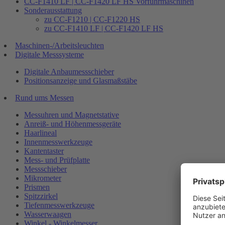
CC-F1410 LF | CC-F1420 LF HS Vorführmaschinen
Sonderausstattung
zu CC-F1210 | CC-F1220 HS
zu CC-F1410 LF | CC-F1420 LF HS
Maschinen-/Arbeitsleuchten
Digitale Messsysteme
Digitale Anbaumessschieber
Positionsanzeige und Glasmaßstäbe
Rund ums Messen
Messuhren und Magnetstative
Anreiß- und Höhenmessgeräte
Haarlineal
Innenmesswerkzeuge
Kantentaster
Mess- und Prüfplatte
Messschieber
Mikrometer
Prismen
Spitzzirkel
Tiefenmesswerkzeuge
Wasserwaagen
Winkel - Winkelmesser