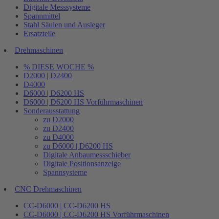
Digitale Messsysteme
Spannmittel
Stahl Säulen und Ausleger
Ersatzteile
Drehmaschinen
% DIESE WOCHE %
D2000 | D2400
D4000
D6000 | D6200 HS
D6000 | D6200 HS Vorführmaschinen
Sonderausstattung
zu D2000
zu D2400
zu D4000
zu D6000 | D6200 HS
Digitale Anbaumessschieber
Digitale Positionsanzeige
Spannsysteme
CNC Drehmaschinen
CC-D6000 | CC-D6200 HS
CC-D6000 | CC-D6200 HS Vorführmaschinen