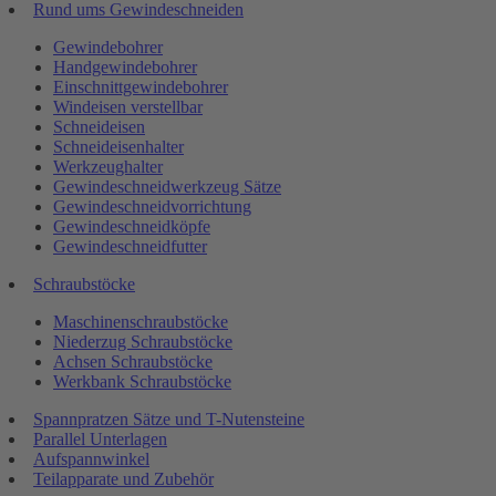
Rund ums Gewindeschneiden
Gewindebohrer
Handgewindebohrer
Einschnittgewindebohrer
Windeisen verstellbar
Schneideisen
Schneideisenhalter
Werkzeughalter
Gewindeschneidwerkzeug Sätze
Gewindeschneidvorrichtung
Gewindeschneidköpfe
Gewindeschneidfutter
Schraubstöcke
Maschinenschraubstöcke
Niederzug Schraubstöcke
Achsen Schraubstöcke
Werkbank Schraubstöcke
Spannpratzen Sätze und T-Nutensteine
Parallel Unterlagen
Aufspannwinkel
Teilapparate und Zubehör