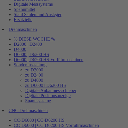
Digitale Messsysteme
Spannmittel
Stahl Säulen und Ausleger
Ersatzteile
Drehmaschinen
% DIESE WOCHE %
D2000 | D2400
D4000
D6000 | D6200 HS
D6000 | D6200 HS Vorführmaschinen
Sonderausstattung
zu D2000
zu D2400
zu D4000
zu D6000 | D6200 HS
Digitale Anbaumessschieber
Digitale Positionsanzeige
Spannsysteme
CNC Drehmaschinen
CC-D6000 | CC-D6200 HS
CC-D6000 | CC-D6200 HS Vorführmaschinen