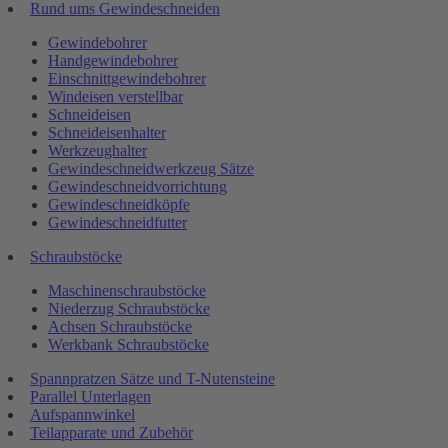
Rund ums Gewindeschneiden
Gewindebohrer
Handgewindebohrer
Einschnittgewindebohrer
Windeisen verstellbar
Schneideisen
Schneideisenhalter
Werkzeughalter
Gewindeschneidwerkzeug Sätze
Gewindeschneidvorrichtung
Gewindeschneidköpfe
Gewindeschneidfutter
Schraubstöcke
Maschinenschraubstöcke
Niederzug Schraubstöcke
Achsen Schraubstöcke
Werkbank Schraubstöcke
Spannpratzen Sätze und T-Nutensteine
Parallel Unterlagen
Aufspannwinkel
Teilapparate und Zubehör