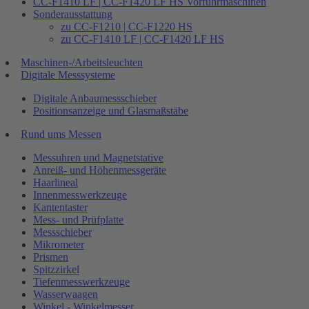
CC-F1410 LF | CC-F1420 LF HS Vorführmaschinen
Sonderausstattung
zu CC-F1210 | CC-F1220 HS
zu CC-F1410 LF | CC-F1420 LF HS
Maschinen-/Arbeitsleuchten
Digitale Messsysteme
Digitale Anbaumessschieber
Positionsanzeige und Glasmaßstäbe
Rund ums Messen
Messuhren und Magnetstative
Anreiß- und Höhenmessgeräte
Haarlineal
Innenmesswerkzeuge
Kantentaster
Mess- und Prüfplatte
Messschieber
Mikrometer
Prismen
Spitzzirkel
Tiefenmesswerkzeuge
Wasserwaagen
Winkel - Winkelmesser