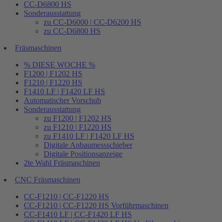
CC-D6800 HS
Sonderausstattung
zu CC-D6000 | CC-D6200 HS
zu CC-D6800 HS
Fräsmaschinen
% DIESE WOCHE %
F1200 | F1202 HS
F1210 | F1220 HS
F1410 LF | F1420 LF HS
Automatischer Vorschub
Sonderausstattung
zu F1200 | F1202 HS
zu F1210 | F1220 HS
zu F1410 LF | F1420 LF HS
Digitale Anbaumessschieber
Digitale Positionsanzeige
2te Wahl Fräsmaschinen
CNC Fräsmaschinen
CC-F1210 | CC-F1220 HS
CC-F1210 | CC-F1220 HS Vorführmaschinen
CC-F1410 LF | CC-F1420 LF HS