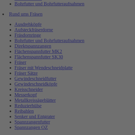
Bohrfutter und Bohrfutteraufnahmen
Rund ums Fräsen
Ausdrehköpfe
Aufsteckfräserdorne
Fräsdornringe
Bohrfutter und Bohrfutteraufnahmen
Direktspannzangen
Flächenspannfutter MK2
Flächenspannfutter SK30
Fräser
Fräser mit Wendeschneidplatte
Fräser Sätze
Gewindeschneidfutter
Gewindeschneidköpfe
Kreisschneider
Messerkopf
Metallkreissägeblätter
Reduzierhülse
Reibahlen
Senker und Entgrater
Spannzangenfutter
Spannzangen OZ