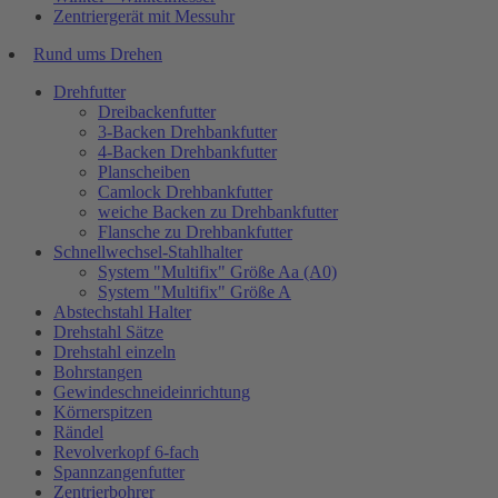
Zentriergerät mit Messuhr
Rund ums Drehen
Drehfutter
Dreibackenfutter
3-Backen Drehbankfutter
4-Backen Drehbankfutter
Planscheiben
Camlock Drehbankfutter
weiche Backen zu Drehbankfutter
Flansche zu Drehbankfutter
Schnellwechsel-Stahlhalter
System "Multifix" Größe Aa (A0)
System "Multifix" Größe A
Abstechstahl Halter
Drehstahl Sätze
Drehstahl einzeln
Bohrstangen
Gewindeschneideinrichtung
Körnerspitzen
Rändel
Revolverkopf 6-fach
Spannzangenfutter
Zentrierbohrer