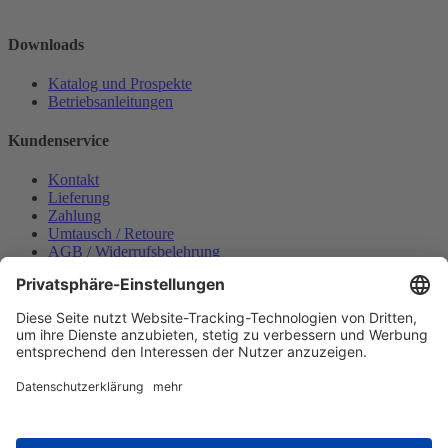
Downloads
Katalog und Prospekte
Betriebsanleitungen
Kundenservice
Kontakt
Lieferung
Zahlung
Umtausch / Retoure
AGB / Widerrufsbelehrung
Onlinesupport
Datenschutzerklärung
Impressum
Bestellung widerrufen
Mein konto
Anmelden
Warenkorb anzeigen