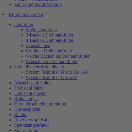
Zentriergerät mit Messuhr
Rund ums Drehen
Drehfutter
Dreibackenfutter
3-Backen Drehbankfutter
4-Backen Drehbankfutter
Planscheiben
Camlock Drehbankfutter
weiche Backen zu Drehbankfutter
Flansche zu Drehbankfutter
Schnellwechsel-Stahlhalter
System "Multifix" Größe Aa (A0)
System "Multifix" Größe A
Abstechstahl Halter
Drehstahl Sätze
Drehstahl einzeln
Bohrstangen
Gewindeschneideinrichtung
Körnerspitzen
Rändel
Revolverkopf 6-fach
Spannzangenfutter
Zentrierbohrer