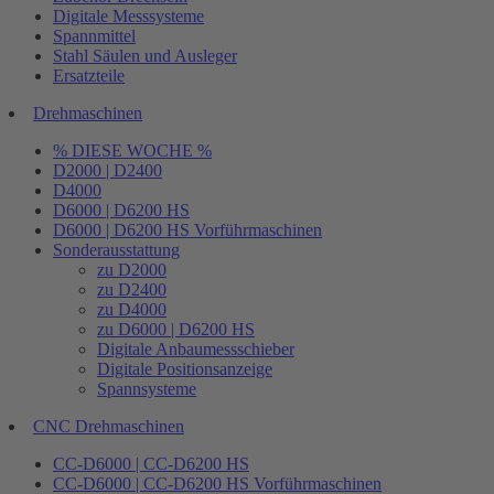
Digitale Messsysteme
Spannmittel
Stahl Säulen und Ausleger
Ersatzteile
Drehmaschinen
% DIESE WOCHE %
D2000 | D2400
D4000
D6000 | D6200 HS
D6000 | D6200 HS Vorführmaschinen
Sonderausstattung
zu D2000
zu D2400
zu D4000
zu D6000 | D6200 HS
Digitale Anbaumessschieber
Digitale Positionsanzeige
Spannsysteme
CNC Drehmaschinen
CC-D6000 | CC-D6200 HS
CC-D6000 | CC-D6200 HS Vorführmaschinen