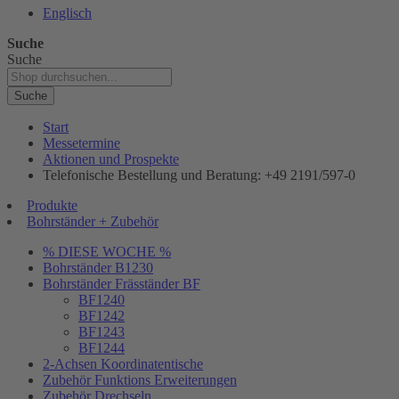
Englisch
Suche
Suche
Suche
Start
Messetermine
Aktionen und Prospekte
Telefonische Bestellung und Beratung: +49 2191/597-0
Produkte
Bohrständer + Zubehör
% DIESE WOCHE %
Bohrständer B1230
Bohrständer Fräsständer BF
BF1240
BF1242
BF1243
BF1244
2-Achsen Koordinatentische
Zubehör Funktions Erweiterungen
Zubehör Drechseln