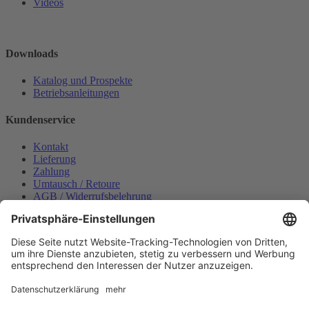
Videos
Downloads
Katalog und Prospekte
Betriebsanleitungen
Kundenservice
Kontakt
Lieferung
Zahlung
Umtausch / Retoure
AGB / Widerrufsbelehrung
Onlinesupport
Datenschutzerklärung
Impressum
Bestellung widerrufen
Mein konto
Anmelden