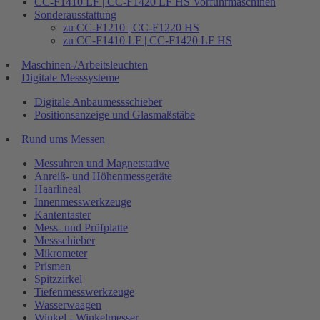
CC-F1410 LF | CC-F1420 LF HS Vorführmaschinen
Sonderausstattung
zu CC-F1210 | CC-F1220 HS
zu CC-F1410 LF | CC-F1420 LF HS
Maschinen-/Arbeitsleuchten
Digitale Messsysteme
Digitale Anbaumessschieber
Positionsanzeige und Glasmaßstäbe
Rund ums Messen
Messuhren und Magnetstative
Anreiß- und Höhenmessgeräte
Haarlineal
Innenmesswerkzeuge
Kantentaster
Mess- und Prüfplatte
Messschieber
Mikrometer
Prismen
Spitzzirkel
Tiefenmesswerkzeuge
Wasserwaagen
Winkel - Winkelmesser