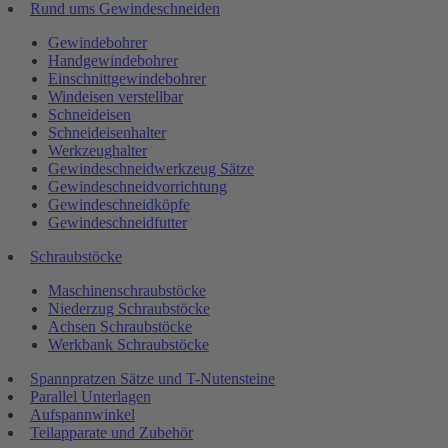
Rund ums Gewindeschneiden
Gewindebohrer
Handgewindebohrer
Einschnittgewindebohrer
Windeisen verstellbar
Schneideisen
Schneideisenhalter
Werkzeughalter
Gewindeschneidwerkzeug Sätze
Gewindeschneidvorrichtung
Gewindeschneidköpfe
Gewindeschneidfutter
Schraubstöcke
Maschinenschraubstöcke
Niederzug Schraubstöcke
Achsen Schraubstöcke
Werkbank Schraubstöcke
Spannpratzen Sätze und T-Nutensteine
Parallel Unterlagen
Aufspannwinkel
Teilapparate und Zubehör