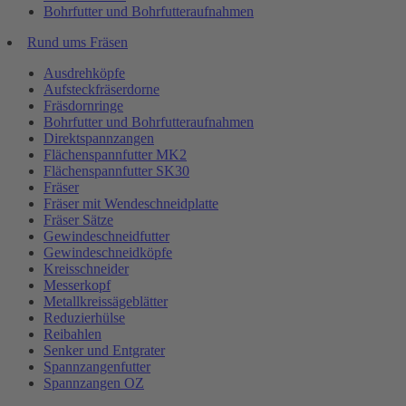
Bohrfutter und Bohrfutteraufnahmen
Rund ums Fräsen
Ausdrehköpfe
Aufsteckfräserdorne
Fräsdornringe
Bohrfutter und Bohrfutteraufnahmen
Direktspannzangen
Flächenspannfutter MK2
Flächenspannfutter SK30
Fräser
Fräser mit Wendeschneidplatte
Fräser Sätze
Gewindeschneidfutter
Gewindeschneidköpfe
Kreisschneider
Messerkopf
Metallkreissägeblätter
Reduzierhülse
Reibahlen
Senker und Entgrater
Spannzangenfutter
Spannzangen OZ