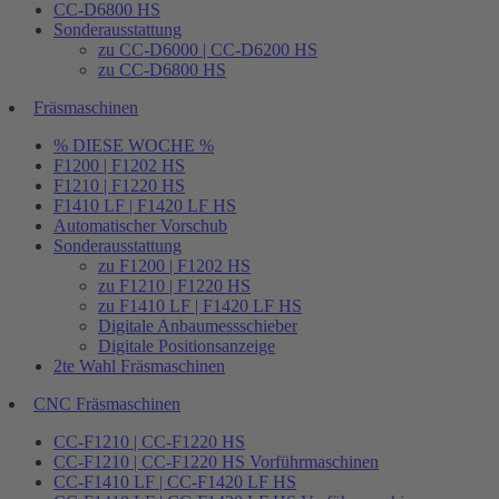
CC-D6800 HS
Sonderausstattung
zu CC-D6000 | CC-D6200 HS
zu CC-D6800 HS
Fräsmaschinen
% DIESE WOCHE %
F1200 | F1202 HS
F1210 | F1220 HS
F1410 LF | F1420 LF HS
Automatischer Vorschub
Sonderausstattung
zu F1200 | F1202 HS
zu F1210 | F1220 HS
zu F1410 LF | F1420 LF HS
Digitale Anbaumessschieber
Digitale Positionsanzeige
2te Wahl Fräsmaschinen
CNC Fräsmaschinen
CC-F1210 | CC-F1220 HS
CC-F1210 | CC-F1220 HS Vorführmaschinen
CC-F1410 LF | CC-F1420 LF HS