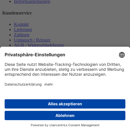
Betriebsanleitungen
Kundenservice
Kontakt
Lieferung
Zahlung
Umtausch / Retoure
AGB / Widerrufsbelehrung
Onlinesupport
Datenschutzerklärung
Impressum
Bestellung widerrufen
Mein konto
Anmelden
Warenkorb anzeigen
Zahlungsmöglichkeiten
Copyright © 2025 Wabeco