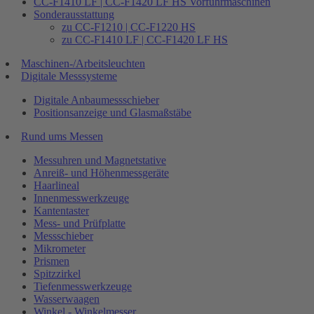
CC-F1410 LF | CC-F1420 LF HS Vorführmaschinen
Sonderausstattung
zu CC-F1210 | CC-F1220 HS
zu CC-F1410 LF | CC-F1420 LF HS
Maschinen-/Arbeitsleuchten
Digitale Messsysteme
Digitale Anbaumessschieber
Positionsanzeige und Glasmaßstäbe
Rund ums Messen
Messuhren und Magnetstative
Anreiß- und Höhenmessgeräte
Haarlineal
Innenmesswerkzeuge
Kantentaster
Mess- und Prüfplatte
Messschieber
Mikrometer
Prismen
Spitzzirkel
Tiefenmesswerkzeuge
Wasserwaagen
Winkel - Winkelmesser