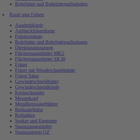
Bohrfutter und Bohrfutteraufnahmen
Rund ums Fräsen
Ausdrehköpfe
Aufsteckfräserdorne
Fräsdornringe
Bohrfutter und Bohrfutteraufnahmen
Direktspannzangen
Flächenspannfutter MK2
Flächenspannfutter SK30
Fräser
Fräser mit Wendeschneidplatte
Fräser Sätze
Gewindeschneidfutter
Gewindeschneidköpfe
Kreisschneider
Messerkopf
Metallkreissägeblätter
Reduzierhülse
Reibahlen
Senker und Entgrater
Spannzangenfutter
Spannzangen OZ