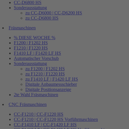
CC-D6800 HS
Sonderausstattung
zu CC-D6000 | CC-D6200 HS
zu CC-D6800 HS
Fräsmaschinen
% DIESE WOCHE %
F1200 | F1202 HS
F1210 | F1220 HS
F1410 LF | F1420 LF HS
Automatischer Vorschub
Sonderausstattung
zu F1200 | F1202 HS
zu F1210 | F1220 HS
zu F1410 LF | F1420 LF HS
Digitale Anbaumessschieber
Digitale Positionsanzeige
2te Wahl Fräsmaschinen
CNC Fräsmaschinen
CC-F1210 | CC-F1220 HS
CC-F1210 | CC-F1220 HS Vorführmaschinen
CC-F1410 LF | CC-F1420 LF HS