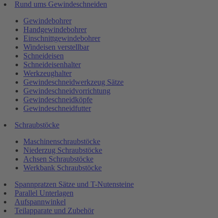
Rund ums Gewindeschneiden
Gewindebohrer
Handgewindebohrer
Einschnittgewindebohrer
Windeisen verstellbar
Schneideisen
Schneideisenhalter
Werkzeughalter
Gewindeschneidwerkzeug Sätze
Gewindeschneidvorrichtung
Gewindeschneidköpfe
Gewindeschneidfutter
Schraubstöcke
Maschinenschraubstöcke
Niederzug Schraubstöcke
Achsen Schraubstöcke
Werkbank Schraubstöcke
Spannpratzen Sätze und T-Nutensteine
Parallel Unterlagen
Aufspannwinkel
Teilapparate und Zubehör