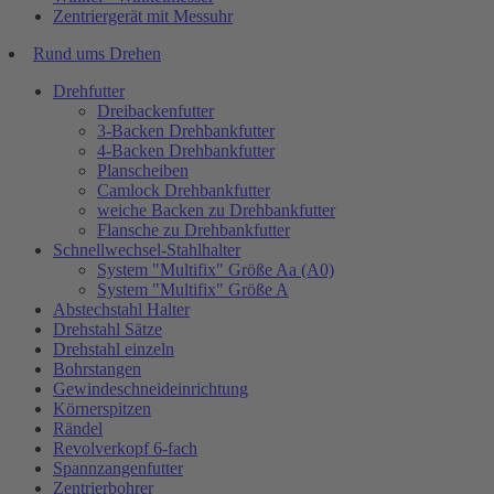
Zentriergerät mit Messuhr
Rund ums Drehen
Drehfutter
Dreibackenfutter
3-Backen Drehbankfutter
4-Backen Drehbankfutter
Planscheiben
Camlock Drehbankfutter
weiche Backen zu Drehbankfutter
Flansche zu Drehbankfutter
Schnellwechsel-Stahlhalter
System "Multifix" Größe Aa (A0)
System "Multifix" Größe A
Abstechstahl Halter
Drehstahl Sätze
Drehstahl einzeln
Bohrstangen
Gewindeschneideinrichtung
Körnerspitzen
Rändel
Revolverkopf 6-fach
Spannzangenfutter
Zentrierbohrer