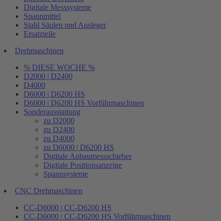
Digitale Messsysteme
Spannmittel
Stahl Säulen und Ausleger
Ersatzteile
Drehmaschinen
% DIESE WOCHE %
D2000 | D2400
D4000
D6000 | D6200 HS
D6000 | D6200 HS Vorführmaschinen
Sonderausstattung
zu D2000
zu D2400
zu D4000
zu D6000 | D6200 HS
Digitale Anbaumessschieber
Digitale Positionsanzeige
Spannsysteme
CNC Drehmaschinen
CC-D6000 | CC-D6200 HS
CC-D6000 | CC-D6200 HS Vorführmaschinen