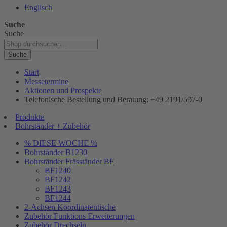
Englisch
Suche
Suche
Suche
Start
Messetermine
Aktionen und Prospekte
Telefonische Bestellung und Beratung: +49 2191/597-0
Produkte
Bohrständer + Zubehör
% DIESE WOCHE %
Bohrständer B1230
Bohrständer Fräsständer BF
BF1240
BF1242
BF1243
BF1244
2-Achsen Koordinatentische
Zubehör Funktions Erweiterungen
Zubehör Drechseln