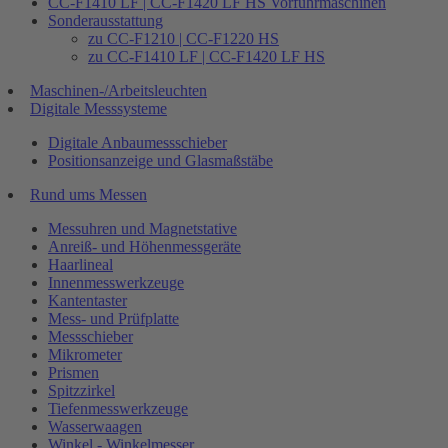
CC-F1410 LF | CC-F1420 LF HS Vorführmaschinen
Sonderausstattung
zu CC-F1210 | CC-F1220 HS
zu CC-F1410 LF | CC-F1420 LF HS
Maschinen-/Arbeitsleuchten
Digitale Messsysteme
Digitale Anbaumessschieber
Positionsanzeige und Glasmaßstäbe
Rund ums Messen
Messuhren und Magnetstative
Anreiß- und Höhenmessgeräte
Haarlineal
Innenmesswerkzeuge
Kantentaster
Mess- und Prüfplatte
Messschieber
Mikrometer
Prismen
Spitzzirkel
Tiefenmesswerkzeuge
Wasserwaagen
Winkel - Winkelmesser