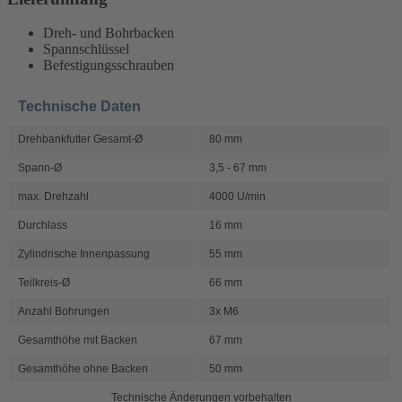
Dreh- und Bohrbacken
Spannschlüssel
Befestigungsschrauben
Technische Daten
Drehbankfutter Gesamt-Ø
80 mm
Spann-Ø
3,5 - 67 mm
max. Drehzahl
4000 U/min
Durchlass
16 mm
Zylindrische Innenpassung
55 mm
Teilkreis-Ø
66 mm
Anzahl Bohrungen
3x M6
Gesamthöhe mit Backen
67 mm
Gesamthöhe ohne Backen
50 mm
Technische Änderungen vorbehalten