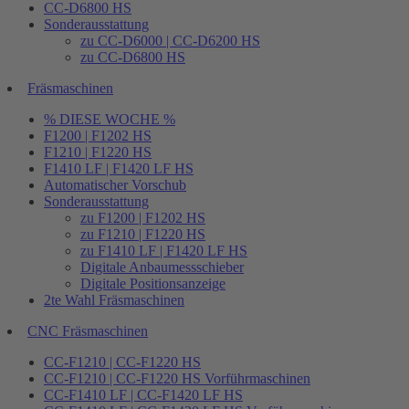
CC-D6800 HS
Sonderausstattung
zu CC-D6000 | CC-D6200 HS
zu CC-D6800 HS
Fräsmaschinen
% DIESE WOCHE %
F1200 | F1202 HS
F1210 | F1220 HS
F1410 LF | F1420 LF HS
Automatischer Vorschub
Sonderausstattung
zu F1200 | F1202 HS
zu F1210 | F1220 HS
zu F1410 LF | F1420 LF HS
Digitale Anbaumessschieber
Digitale Positionsanzeige
2te Wahl Fräsmaschinen
CNC Fräsmaschinen
CC-F1210 | CC-F1220 HS
CC-F1210 | CC-F1220 HS Vorführmaschinen
CC-F1410 LF | CC-F1420 LF HS