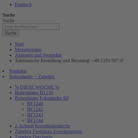
Englisch
Suche
Suche
Suche
Start
Messetermine
Aktionen und Prospekte
Telefonische Bestellung und Beratung: +49 2191/597-0
Produkte
Bohrständer + Zubehör
% DIESE WOCHE %
Bohrständer B1230
Bohrständer Fräsständer BF
BF1240
BF1242
BF1243
BF1244
2-Achsen Koordinatentische
Zubehör Funktions Erweiterungen
Zubehör Drechseln