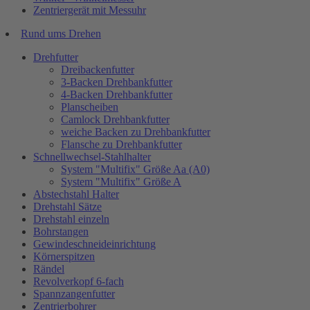
Zentriergerät mit Messuhr
Rund ums Drehen
Drehfutter
Dreibackenfutter
3-Backen Drehbankfutter
4-Backen Drehbankfutter
Planscheiben
Camlock Drehbankfutter
weiche Backen zu Drehbankfutter
Flansche zu Drehbankfutter
Schnellwechsel-Stahlhalter
System "Multifix" Größe Aa (A0)
System "Multifix" Größe A
Abstechstahl Halter
Drehstahl Sätze
Drehstahl einzeln
Bohrstangen
Gewindeschneideinrichtung
Körnerspitzen
Rändel
Revolverkopf 6-fach
Spannzangenfutter
Zentrierbohrer