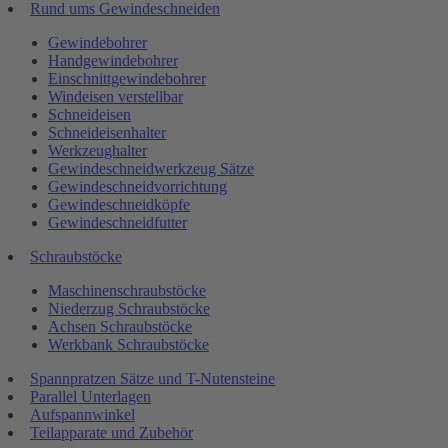
Rund ums Gewindeschneiden
Gewindebohrer
Handgewindebohrer
Einschnittgewindebohrer
Windeisen verstellbar
Schneideisen
Schneideisenhalter
Werkzeughalter
Gewindeschneidwerkzeug Sätze
Gewindeschneidvorrichtung
Gewindeschneidköpfe
Gewindeschneidfutter
Schraubstöcke
Maschinenschraubstöcke
Niederzug Schraubstöcke
Achsen Schraubstöcke
Werkbank Schraubstöcke
Spannpratzen Sätze und T-Nutensteine
Parallel Unterlagen
Aufspannwinkel
Teilapparate und Zubehör