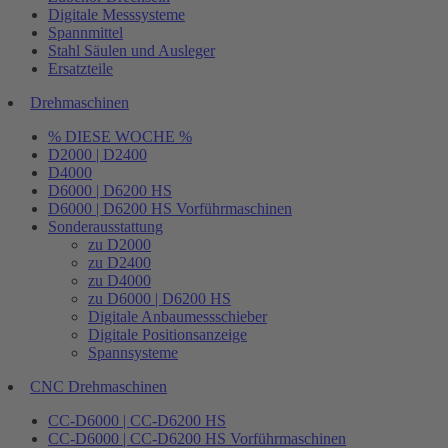
Digitale Messsysteme
Spannmittel
Stahl Säulen und Ausleger
Ersatzteile
Drehmaschinen
% DIESE WOCHE %
D2000 | D2400
D4000
D6000 | D6200 HS
D6000 | D6200 HS Vorführmaschinen
Sonderausstattung
zu D2000
zu D2400
zu D4000
zu D6000 | D6200 HS
Digitale Anbaumessschieber
Digitale Positionsanzeige
Spannsysteme
CNC Drehmaschinen
CC-D6000 | CC-D6200 HS
CC-D6000 | CC-D6200 HS Vorführmaschinen