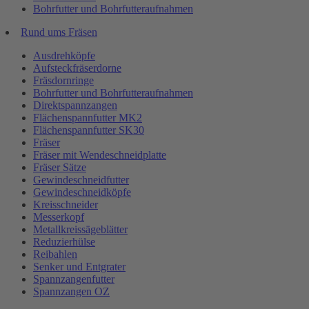
Bohrfutter und Bohrfutteraufnahmen
Rund ums Fräsen
Ausdrehköpfe
Aufsteckfräserdorne
Fräsdornringe
Bohrfutter und Bohrfutteraufnahmen
Direktspannzangen
Flächenspannfutter MK2
Flächenspannfutter SK30
Fräser
Fräser mit Wendeschneidplatte
Fräser Sätze
Gewindeschneidfutter
Gewindeschneidköpfe
Kreisschneider
Messerkopf
Metallkreissägeblätter
Reduzierhülse
Reibahlen
Senker und Entgrater
Spannzangenfutter
Spannzangen OZ