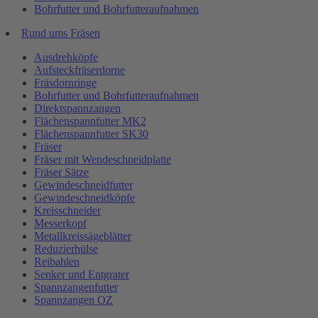
Bohrfutter und Bohrfutteraufnahmen
Rund ums Fräsen
Ausdrehköpfe
Aufsteckfräserdorne
Fräsdornringe
Bohrfutter und Bohrfutteraufnahmen
Direktspannzangen
Flächenspannfutter MK2
Flächenspannfutter SK30
Fräser
Fräser mit Wendeschneidplatte
Fräser Sätze
Gewindeschneidfutter
Gewindeschneidköpfe
Kreisschneider
Messerkopf
Metallkreissägeblätter
Reduzierhülse
Reibahlen
Senker und Entgrater
Spannzangenfutter
Spannzangen OZ