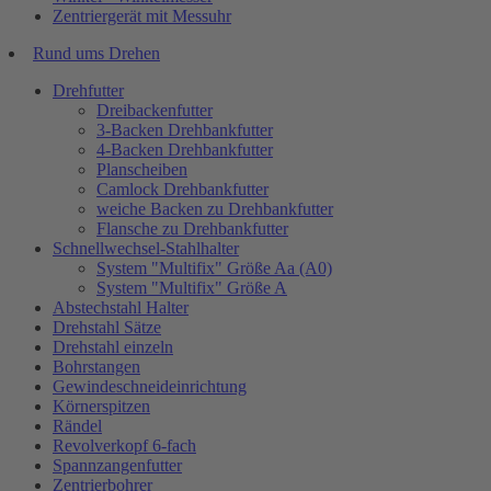
Zentriergerät mit Messuhr
Rund ums Drehen
Drehfutter
Dreibackenfutter
3-Backen Drehbankfutter
4-Backen Drehbankfutter
Planscheiben
Camlock Drehbankfutter
weiche Backen zu Drehbankfutter
Flansche zu Drehbankfutter
Schnellwechsel-Stahlhalter
System "Multifix" Größe Aa (A0)
System "Multifix" Größe A
Abstechstahl Halter
Drehstahl Sätze
Drehstahl einzeln
Bohrstangen
Gewindeschneideinrichtung
Körnerspitzen
Rändel
Revolverkopf 6-fach
Spannzangenfutter
Zentrierbohrer