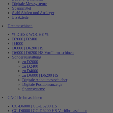
Digitale Messsysteme
Spannmittel
Stahl Säulen und Ausleger
Ersatzteile
Drehmaschinen
% DIESE WOCHE %
D2000 | D2400
D4000
D6000 | D6200 HS
D6000 | D6200 HS Vorführmaschinen
Sonderausstattung
zu D2000
zu D2400
zu D4000
zu D6000 | D6200 HS
Digitale Anbaumessschieber
Digitale Positionsanzeige
Spannsysteme
CNC Drehmaschinen
CC-D6000 | CC-D6200 HS
CC-D6000 | CC-D6200 HS Vorführmaschinen