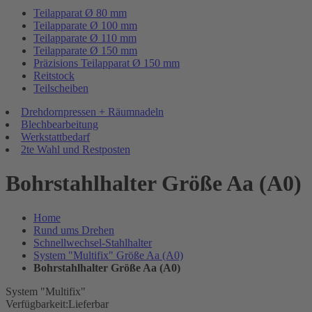
Teilapparat Ø 80 mm
Teilapparate Ø 100 mm
Teilapparate Ø 110 mm
Teilapparate Ø 150 mm
Präzisions Teilapparat Ø 150 mm
Reitstock
Teilscheiben
Drehdornpressen + Räumnadeln
Blechbearbeitung
Werkstattbedarf
2te Wahl und Restposten
Bohrstahlhalter Größe Aa (A0)
Home
Rund ums Drehen
Schnellwechsel-Stahlhalter
System "Multifix" Größe Aa (A0)
Bohrstahlhalter Größe Aa (A0)
System "Multifix"
Verfügbarkeit:
Lieferbar