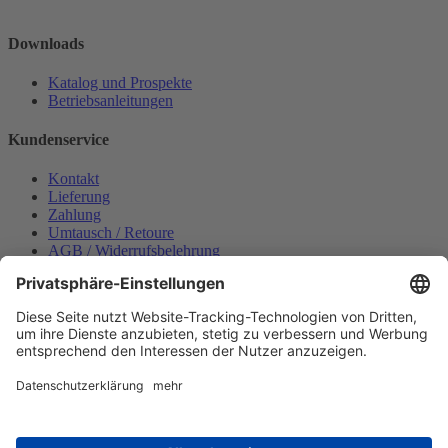
Downloads
Katalog und Prospekte
Betriebsanleitungen
Kundenservice
Kontakt
Lieferung
Zahlung
Umtausch / Retoure
AGB / Widerrufsbelehrung
Onlinesupport
Datenschutzerklärung
Impressum
Bestellung widerrufen
Mein konto
Anmelden
Warenkorb anzeigen