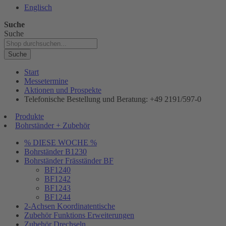
Englisch
Suche
Suche
Suche
Start
Messetermine
Aktionen und Prospekte
Telefonische Bestellung und Beratung: +49 2191/597-0
Produkte
Bohrständer + Zubehör
% DIESE WOCHE %
Bohrständer B1230
Bohrständer Fräsständer BF
BF1240
BF1242
BF1243
BF1244
2-Achsen Koordinatentische
Zubehör Funktions Erweiterungen
Zubehör Drechseln