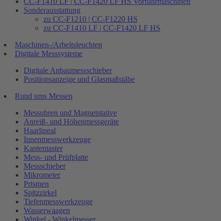
CC-F1410 LF | CC-F1420 LF HS Vorführmaschinen
Sonderausstattung
zu CC-F1210 | CC-F1220 HS
zu CC-F1410 LF | CC-F1420 LF HS
Maschinen-/Arbeitsleuchten
Digitale Messsysteme
Digitale Anbaumessschieber
Positionsanzeige und Glasmaßstäbe
Rund ums Messen
Messuhren und Magnetstative
Anreiß- und Höhenmessgeräte
Haarlineal
Innenmesswerkzeuge
Kantentaster
Mess- und Prüfplatte
Messschieber
Mikrometer
Prismen
Spitzzirkel
Tiefenmesswerkzeuge
Wasserwaagen
Winkel - Winkelmesser