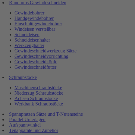
Rund ums Gewindeschneiden
Gewindebohrer
Handgewindebohrer
Einschnittgewindebohrer
Windeisen verstellbar
Schneideisen
Schneideisenhalter
Werkzeughalter
Gewindeschneidwerkzeug Sätze
Gewindeschneidvorrichtung
Gewindeschneidköpfe
Gewindeschneidfutter
Schraubstöcke
Maschinenschraubstöcke
Niederzug Schraubstöcke
Achsen Schraubstöcke
Werkbank Schraubstöcke
Spannpratzen Sätze und T-Nutensteine
Parallel Unterlagen
Aufspannwinkel
Teilapparate und Zubehör