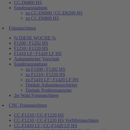
CC-D6800 HS
Sonderausstattung
zu CC-D6000 | CC-D6200 HS
zu CC-D6800 HS
Fräsmaschinen
% DIESE WOCHE %
F1200 | F1202 HS
F1210 | F1220 HS
F1410 LF | F1420 LF HS
Automatischer Vorschub
Sonderausstattung
zu F1200 | F1202 HS
zu F1210 | F1220 HS
zu F1410 LF | F1420 LF HS
Digitale Anbaumessschieber
Digitale Positionsanzeige
2te Wahl Fräsmaschinen
CNC Fräsmaschinen
CC-F1210 | CC-F1220 HS
CC-F1210 | CC-F1220 HS Vorführmaschinen
CC-F1410 LF | CC-F1420 LF HS