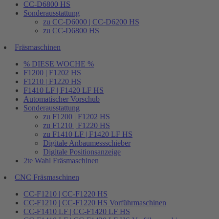
CC-D6800 HS
Sonderausstattung
zu CC-D6000 | CC-D6200 HS
zu CC-D6800 HS
Fräsmaschinen
% DIESE WOCHE %
F1200 | F1202 HS
F1210 | F1220 HS
F1410 LF | F1420 LF HS
Automatischer Vorschub
Sonderausstattung
zu F1200 | F1202 HS
zu F1210 | F1220 HS
zu F1410 LF | F1420 LF HS
Digitale Anbaumessschieber
Digitale Positionsanzeige
2te Wahl Fräsmaschinen
CNC Fräsmaschinen
CC-F1210 | CC-F1220 HS
CC-F1210 | CC-F1220 HS Vorführmaschinen
CC-F1410 LF | CC-F1420 LF HS