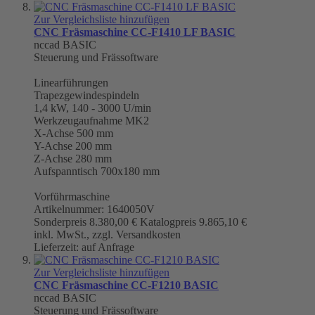
Zur Vergleichsliste hinzufügen
CNC Fräsmaschine CC-F1410 LF BASIC
nccad BASIC
Steuerung und Frässoftware
Linearführungen
Trapezgewindespindeln
1,4 kW, 140 - 3000 U/min
Werkzeugaufnahme
MK2
X-Achse 500 mm
Y-Achse 200 mm
Z-Achse 280 mm
Aufspanntisch 700x180 mm
Vorführmaschine
Artikelnummer: 1640050V
Sonderpreis
8.380,00 €
Katalogpreis
9.865,10 €
inkl. MwSt., zzgl. Versandkosten
Lieferzeit: auf Anfrage
Zur Vergleichsliste hinzufügen
CNC Fräsmaschine CC-F1210 BASIC
nccad BASIC
Steuerung und Frässoftware