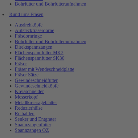
Bohrfutter und Bohrfutteraufnahmen
Rund ums Fräsen
Ausdrehköpfe
Aufsteckfräserdorne
Fräsdornringe
Bohrfutter und Bohrfutteraufnahmen
Direktspannzangen
Flächenspannfutter MK2
Flächenspannfutter SK30
Fräser
Fräser mit Wendeschneidplatte
Fräser Sätze
Gewindeschneidfutter
Gewindeschneidköpfe
Kreisschneider
Messerkopf
Metallkreissägeblätter
Reduzierhülse
Reibahlen
Senker und Entgrater
Spannzangenfutter
Spannzangen OZ