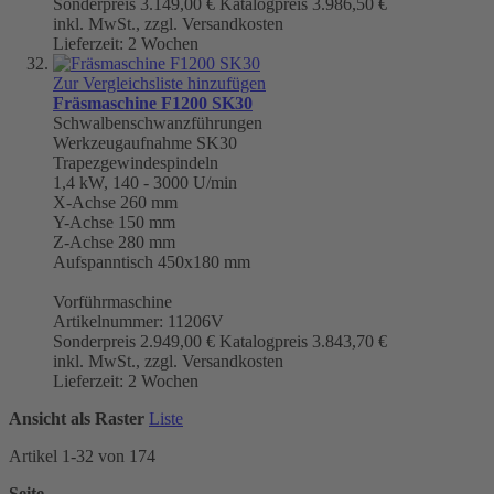
Sonderpreis
3.149,00 €
Katalogpreis
3.986,50 €
inkl. MwSt., zzgl. Versandkosten
Lieferzeit: 2 Wochen
Zur Vergleichsliste hinzufügen
Fräsmaschine F1200 SK30
Schwalbenschwanzführungen
Werkzeugaufnahme
SK30
Trapezgewindespindeln
1,4 kW, 140 - 3000 U/min
X-Achse 260 mm
Y-Achse 150 mm
Z-Achse 280 mm
Aufspanntisch 450x180 mm
Vorführmaschine
Artikelnummer: 11206V
Sonderpreis
2.949,00 €
Katalogpreis
3.843,70 €
inkl. MwSt., zzgl. Versandkosten
Lieferzeit: 2 Wochen
Ansicht als
Raster
Liste
Artikel
1
-
32
von
174
Seite