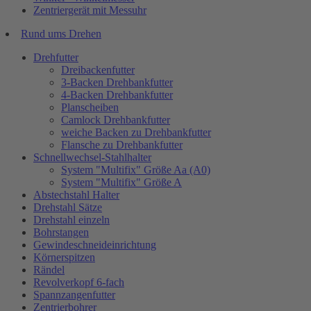
Zentriergerät mit Messuhr
Rund ums Drehen
Drehfutter
Dreibackenfutter
3-Backen Drehbankfutter
4-Backen Drehbankfutter
Planscheiben
Camlock Drehbankfutter
weiche Backen zu Drehbankfutter
Flansche zu Drehbankfutter
Schnellwechsel-Stahlhalter
System "Multifix" Größe Aa (A0)
System "Multifix" Größe A
Abstechstahl Halter
Drehstahl Sätze
Drehstahl einzeln
Bohrstangen
Gewindeschneideinrichtung
Körnerspitzen
Rändel
Revolverkopf 6-fach
Spannzangenfutter
Zentrierbohrer