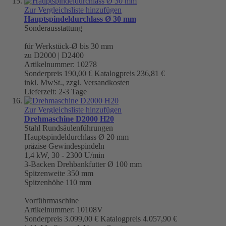
Zur Vergleichsliste hinzufügen
Hauptspindeldurchlass Ø 30 mm
Sonderausstattung
für Werkstück-Ø bis 30 mm
zu D2000 | D2400
Artikelnummer: 10278
Sonderpreis
190,00 €
Katalogpreis
236,81 €
inkl. MwSt., zzgl. Versandkosten
Lieferzeit: 2-3 Tage
Zur Vergleichsliste hinzufügen
Drehmaschine D2000 H20
Stahl Rundsäulenführungen
Hauptspindeldurchlass
Ø 20 mm
präzise Gewindespindeln
1,4 kW, 30 - 2300 U/min
3-Backen Drehbankfutter Ø 100 mm
Spitzenweite
350 mm
Spitzenhöhe 110 mm
Vorführmaschine
Artikelnummer: 10108V
Sonderpreis
3.099,00 €
Katalogpreis
4.057,90 €