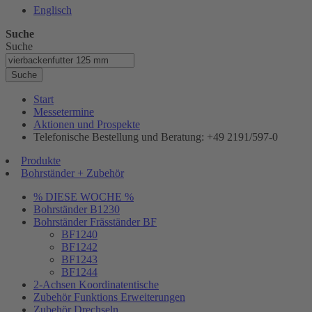
Englisch
Suche
Suche
Suche
Start
Messetermine
Aktionen und Prospekte
Telefonische Bestellung und Beratung: +49 2191/597-0
Produkte
Bohrständer + Zubehör
% DIESE WOCHE %
Bohrständer B1230
Bohrständer Fräsständer BF
BF1240
BF1242
BF1243
BF1244
2-Achsen Koordinatentische
Zubehör Funktions Erweiterungen
Zubehör Drechseln