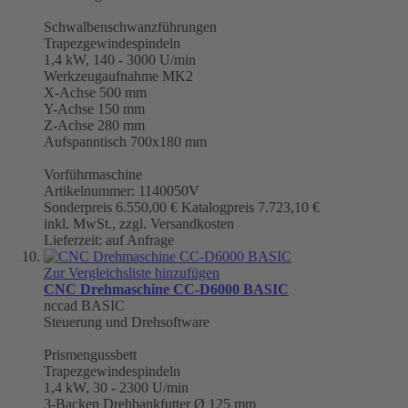
Schwalbenschwanzführungen
Trapezgewindespindeln
1,4 kW, 140 - 3000 U/min
Werkzeugaufnahme
MK2
X-Achse 500 mm
Y-Achse 150 mm
Z-Achse 280 mm
Aufspanntisch 700x180 mm
Vorführmaschine
Artikelnummer: 1140050V
Sonderpreis
6.550,00 €
Katalogpreis
7.723,10 €
inkl. MwSt., zzgl. Versandkosten
Lieferzeit: auf Anfrage
Zur Vergleichsliste hinzufügen
CNC Drehmaschine CC-D6000 BASIC
nccad BASIC
Steuerung und Drehsoftware
Prismengussbett
Trapezgewindespindeln
1,4 kW, 30 - 2300 U/min
3-Backen Drehbankfutter Ø 125 mm