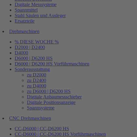
Digitale Messsysteme
Spannmittel
Stahl Säulen und Ausleger
Ersatzteile
Drehmaschinen
% DIESE WOCHE %
D2000 | D2400
D4000
D6000 | D6200 HS
D6000 | D6200 HS Vorführmaschinen
Sonderausstattung
zu D2000
zu D2400
zu D4000
zu D6000 | D6200 HS
Digitale Anbaumessschieber
Digitale Positionsanzeige
Spannsysteme
CNC Drehmaschinen
CC-D6000 | CC-D6200 HS
CC-D6000 | CC-D6200 HS Vorführmaschinen