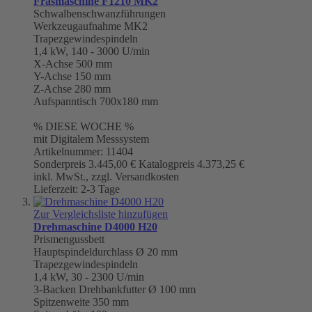
Fräsmaschine F1210 MK2
Schwalbenschwanzführungen
Werkzeugaufnahme
MK2
Trapezgewindespindeln
1,4 kW, 140 - 3000 U/min
X-Achse 500 mm
Y-Achse 150 mm
Z-Achse 280 mm
Aufspanntisch 700x180 mm
% DIESE WOCHE %
mit Digitalem Messsystem
Artikelnummer: 11404
Sonderpreis
3.445,00 €
Katalogpreis
4.373,25 €
inkl. MwSt., zzgl. Versandkosten
Lieferzeit: 2-3 Tage
Zur Vergleichsliste hinzufügen
Drehmaschine D4000 H20
Prismengussbett
Hauptspindeldurchlass Ø 20 mm
Trapezgewindespindeln
1,4 kW, 30 - 2300 U/min
3-Backen Drehbankfutter
Ø 100 mm
Spitzenweite 350 mm