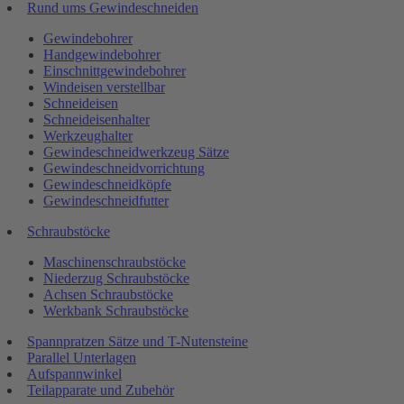
Rund ums Gewindeschneiden
Gewindebohrer
Handgewindebohrer
Einschnittgewindebohrer
Windeisen verstellbar
Schneideisen
Schneideisenhalter
Werkzeughalter
Gewindeschneidwerkzeug Sätze
Gewindeschneidvorrichtung
Gewindeschneidköpfe
Gewindeschneidfutter
Schraubstöcke
Maschinenschraubstöcke
Niederzug Schraubstöcke
Achsen Schraubstöcke
Werkbank Schraubstöcke
Spannpratzen Sätze und T-Nutensteine
Parallel Unterlagen
Aufspannwinkel
Teilapparate und Zubehör