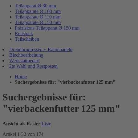
Teilapparat Ø 80 mm
Teilapparate Ø 100 mm
Teilapparate Ø 110 mm
Teilapparate Ø 150 mm
Präzisions Teilapparat Ø 150 mm
Reitstock
Teilscheiben
Drehdornpressen + Räumnadeln
Blechbearbeitung
Werkstattbedarf
2te Wahl und Restposten
Home
Suchergebnisse für: "vierbackenfutter 125 mm"
Suchergebnisse für:
"vierbackenfutter 125 mm"
Ansicht als
Raster
Liste
Artikel
1
-
32
von
174