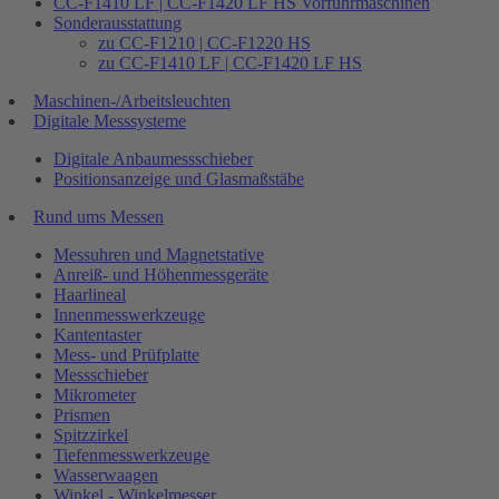
CC-F1410 LF | CC-F1420 LF HS Vorführmaschinen
Sonderausstattung
zu CC-F1210 | CC-F1220 HS
zu CC-F1410 LF | CC-F1420 LF HS
Maschinen-/Arbeitsleuchten
Digitale Messsysteme
Digitale Anbaumessschieber
Positionsanzeige und Glasmaßstäbe
Rund ums Messen
Messuhren und Magnetstative
Anreiß- und Höhenmessgeräte
Haarlineal
Innenmesswerkzeuge
Kantentaster
Mess- und Prüfplatte
Messschieber
Mikrometer
Prismen
Spitzzirkel
Tiefenmesswerkzeuge
Wasserwaagen
Winkel - Winkelmesser