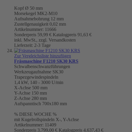
Kopf Ø 50 mm
Morsekegel
MK2-M10
Aufnahmebohrung 12 mm
Zustellgenauigkeit 0,02 mm
Artikelnummer: 11666
Sonderpreis
59,99 €
Katalogpreis
91,63 €
inkl. MwSt., zzgl. Versandkosten
Lieferzeit: 2-3 Tage
Zur Vergleichsliste hinzufügen
Fräsmaschine F1210 SK30 KRS
Schwalbenschwanzführungen
Werkzeugaufnahme
SK30
Trapezgewindespindeln
1,4 kW, 140 - 3000 U/min
X-Achse 500 mm
Y-Achse 150 mm
Z-Achse 280 mm
Aufspanntisch 700x180 mm
% DIESE WOCHE %
mit Kugelrollspindeln X-, Y-Achse
Artikelnummer: 11409
Sonderpreis
3.799,00 €
Katalogpreis
4.637,43 €