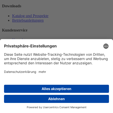
Downloads
Katalog und Prospekte
Betriebsanleitungen
Kundenservice
Kontakt
Lieferung
Zahlung
Umtausch / Retoure
AGB / Widerrufsbelehrung
Onlinesupport
Datenschutzerklärung
Impressum
Bestellung widerrufen
Mein konto
Anmelden
Warenkorb anzeigen
Zahlungsmöglichkeiten