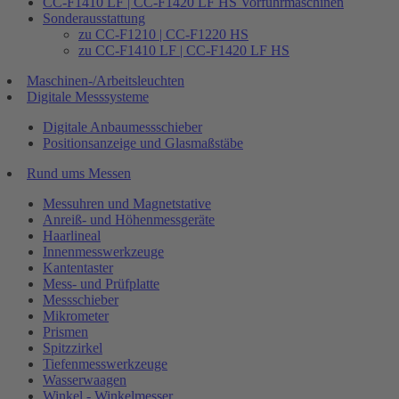
CC-F1410 LF | CC-F1420 LF HS Vorführmaschinen
Sonderausstattung
zu CC-F1210 | CC-F1220 HS
zu CC-F1410 LF | CC-F1420 LF HS
Maschinen-/Arbeitsleuchten
Digitale Messsysteme
Digitale Anbaumessschieber
Positionsanzeige und Glasmaßstäbe
Rund ums Messen
Messuhren und Magnetstative
Anreiß- und Höhenmessgeräte
Haarlineal
Innenmesswerkzeuge
Kantentaster
Mess- und Prüfplatte
Messschieber
Mikrometer
Prismen
Spitzzirkel
Tiefenmesswerkzeuge
Wasserwaagen
Winkel - Winkelmesser