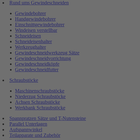
Rund ums Gewindeschneiden
Gewindebohrer
Handgewindebohrer
Einschnittgewindebohrer
Windeisen verstellbar
Schneideisen
Schneideisenhalter
Werkzeughalter
Gewindeschneidwerkzeug Sätze
Gewindeschneidvorrichtung
Gewindeschneidköpfe
Gewindeschneidfutter
Schraubstöcke
Maschinenschraubstöcke
Niederzug Schraubstöcke
Achsen Schraubstöcke
Werkbank Schraubstöcke
Spannpratzen Sätze und T-Nutensteine
Parallel Unterlagen
Aufspannwinkel
Teilapparate und Zubehör