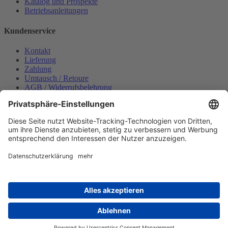
Katalog und Prospekte
Betriebsanleitungen
Kundenservice
Kontakt
Lieferung
Zahlung
Umtausch / Retoure
AGB / Widerrufsbelehrung
Onlinesupport
Datenschutzerklärung
Impressum
Bestellung widerrufen
Mein konto
Anmelden
Warenkorb anzeigen
Zahlungsmöglichkeiten