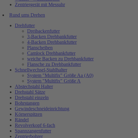
Zentriergerät mit Messuhr
Rund ums Drehen
Drehfutter
Dreibackenfutter
3-Backen Drehbankfutter
4-Backen Drehbankfutter
Planscheiben
Camlock Drehbankfutter
weiche Backen zu Drehbankfutter
Flansche zu Drehbankfutter
Schnellwechsel-Stahlhalter
System "Multifix" Größe Aa (A0)
System "Multifix" Größe A
Abstechstahl Halter
Drehstahl Sätze
Drehstahl einzeln
Bohrstangen
Gewindeschneideinrichtung
Körnerspitzen
Rändel
Revolverkopf 6-fach
Spannzangenfutter
Zentrierbohrer