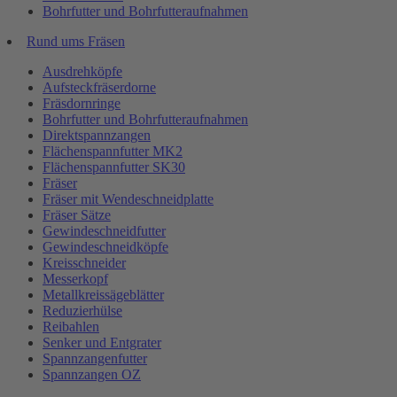
Bohrfutter und Bohrfutteraufnahmen
Rund ums Fräsen
Ausdrehköpfe
Aufsteckfräserdorne
Fräsdornringe
Bohrfutter und Bohrfutteraufnahmen
Direktspannzangen
Flächenspannfutter MK2
Flächenspannfutter SK30
Fräser
Fräser mit Wendeschneidplatte
Fräser Sätze
Gewindeschneidfutter
Gewindeschneidköpfe
Kreisschneider
Messerkopf
Metallkreissägeblätter
Reduzierhülse
Reibahlen
Senker und Entgrater
Spannzangenfutter
Spannzangen OZ