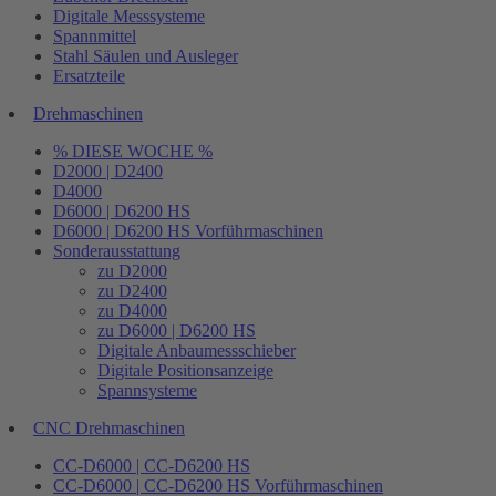
Digitale Messsysteme
Spannmittel
Stahl Säulen und Ausleger
Ersatzteile
Drehmaschinen
% DIESE WOCHE %
D2000 | D2400
D4000
D6000 | D6200 HS
D6000 | D6200 HS Vorführmaschinen
Sonderausstattung
zu D2000
zu D2400
zu D4000
zu D6000 | D6200 HS
Digitale Anbaumessschieber
Digitale Positionsanzeige
Spannsysteme
CNC Drehmaschinen
CC-D6000 | CC-D6200 HS
CC-D6000 | CC-D6200 HS Vorführmaschinen