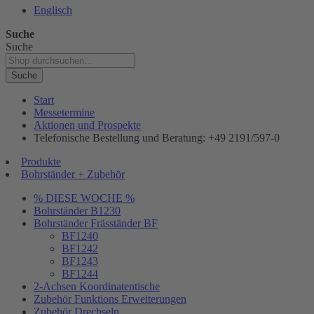
Englisch
Suche
Suche
Suche
Start
Messetermine
Aktionen und Prospekte
Telefonische Bestellung und Beratung: +49 2191/597-0
Produkte
Bohrständer + Zubehör
% DIESE WOCHE %
Bohrständer B1230
Bohrständer Fräsständer BF
BF1240
BF1242
BF1243
BF1244
2-Achsen Koordinatentische
Zubehör Funktions Erweiterungen
Zubehör Drechseln