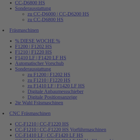
CC-D6800 HS
Sonderausstattung
zu CC-D6000 | CC-D6200 HS
zu CC-D6800 HS
Fräsmaschinen
% DIESE WOCHE %
F1200 | F1202 HS
F1210 | F1220 HS
F1410 LF | F1420 LF HS
Automatischer Vorschub
Sonderausstattung
zu F1200 | F1202 HS
zu F1210 | F1220 HS
zu F1410 LF | F1420 LF HS
Digitale Anbaumessschieber
Digitale Positionsanzeige
2te Wahl Fräsmaschinen
CNC Fräsmaschinen
CC-F1210 | CC-F1220 HS
CC-F1210 | CC-F1220 HS Vorführmaschinen
CC-F1410 LF | CC-F1420 LF HS