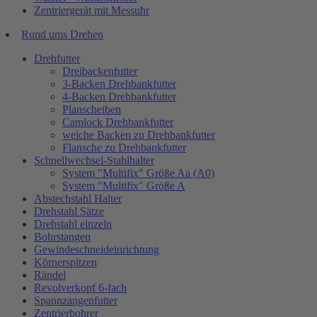
Zentriergerät mit Messuhr
Rund ums Drehen
Drehfutter
Dreibackenfutter
3-Backen Drehbankfutter
4-Backen Drehbankfutter
Planscheiben
Camlock Drehbankfutter
weiche Backen zu Drehbankfutter
Flansche zu Drehbankfutter
Schnellwechsel-Stahlhalter
System "Multifix" Größe Aa (A0)
System "Multifix" Größe A
Abstechstahl Halter
Drehstahl Sätze
Drehstahl einzeln
Bohrstangen
Gewindeschneideinrichtung
Körnerspitzen
Rändel
Revolverkopf 6-fach
Spannzangenfutter
Zentrierbohrer