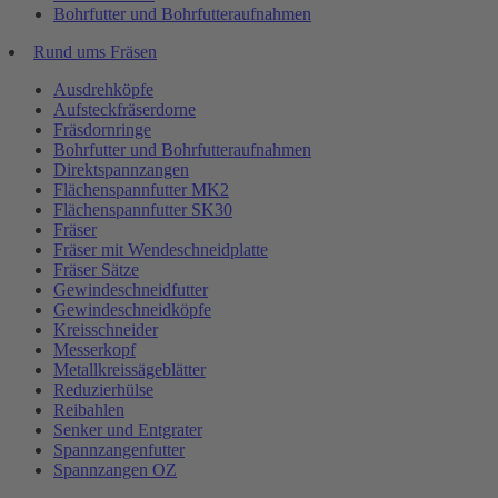
Bohrfutter und Bohrfutteraufnahmen
Rund ums Fräsen
Ausdrehköpfe
Aufsteckfräserdorne
Fräsdornringe
Bohrfutter und Bohrfutteraufnahmen
Direktspannzangen
Flächenspannfutter MK2
Flächenspannfutter SK30
Fräser
Fräser mit Wendeschneidplatte
Fräser Sätze
Gewindeschneidfutter
Gewindeschneidköpfe
Kreisschneider
Messerkopf
Metallkreissägeblätter
Reduzierhülse
Reibahlen
Senker und Entgrater
Spannzangenfutter
Spannzangen OZ