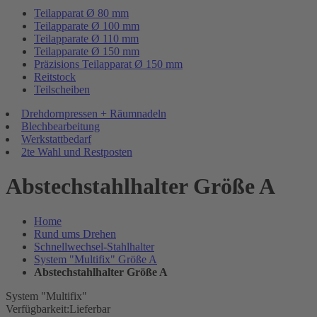
Teilapparat Ø 80 mm
Teilapparate Ø 100 mm
Teilapparate Ø 110 mm
Teilapparate Ø 150 mm
Präzisions Teilapparat Ø 150 mm
Reitstock
Teilscheiben
Drehdornpressen + Räumnadeln
Blechbearbeitung
Werkstattbedarf
2te Wahl und Restposten
Abstechstahlhalter Größe A
Home
Rund ums Drehen
Schnellwechsel-Stahlhalter
System "Multifix" Größe A
Abstechstahlhalter Größe A
System "Multifix"
Verfügbarkeit:
Lieferbar