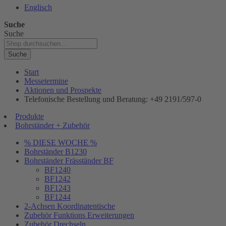
Englisch
Suche
Suche
Suche
Start
Messetermine
Aktionen und Prospekte
Telefonische Bestellung und Beratung: +49 2191/597-0
Produkte
Bohrständer + Zubehör
% DIESE WOCHE %
Bohrständer B1230
Bohrständer Fräsständer BF
BF1240
BF1242
BF1243
BF1244
2-Achsen Koordinatentische
Zubehör Funktions Erweiterungen
Zubehör Drechseln