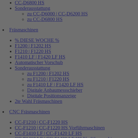
CC-D6800 HS
Sonderausstattung
zu CC-D6000 | CC-D6200 HS
zu CC-D6800 HS
Fräsmaschinen
% DIESE WOCHE %
F1200 | F1202 HS
F1210 | F1220 HS
F1410 LF | F1420 LF HS
Automatischer Vorschub
Sonderausstattung
zu F1200 | F1202 HS
zu F1210 | F1220 HS
zu F1410 LF | F1420 LF HS
Digitale Anbaumessschieber
Digitale Positionsanzeige
2te Wahl Fräsmaschinen
CNC Fräsmaschinen
CC-F1210 | CC-F1220 HS
CC-F1210 | CC-F1220 HS Vorführmaschinen
CC-F1410 LF | CC-F1420 LF HS