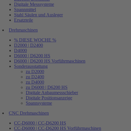
Digitale Messsysteme
Spannmittel
Stahl Säulen und Ausleger
Ersatzteile
Drehmaschinen
% DIESE WOCHE %
D2000 | D2400
D4000
D6000 | D6200 HS
D6000 | D6200 HS Vorführmaschinen
Sonderausstattung
zu D2000
zu D2400
zu D4000
zu D6000 | D6200 HS
Digitale Anbaumessschieber
Digitale Positionsanzeige
Spannsysteme
CNC Drehmaschinen
CC-D6000 | CC-D6200 HS
CC-D6000 | CC-D6200 HS Vorführmaschinen