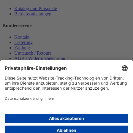
Katalog und Prospekte
Betriebsanleitungen
Kundenservice
Kontakt
Lieferung
Zahlung
Umtausch / Retoure
AGB / Widerrufsbelehrung
Onlinesupport
Datenschutzerklärung
Impressum
Bestellung widerrufen
Mein konto
Anmelden
Warenkorb anzeigen
Zahlungsmöglichkeiten