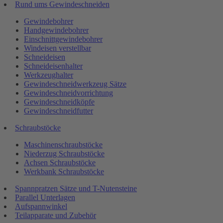
Rund ums Gewindeschneiden
Gewindebohrer
Handgewindebohrer
Einschnittgewindebohrer
Windeisen verstellbar
Schneideisen
Schneideisenhalter
Werkzeughalter
Gewindeschneidwerkzeug Sätze
Gewindeschneidvorrichtung
Gewindeschneidköpfe
Gewindeschneidfutter
Schraubstöcke
Maschinenschraubstöcke
Niederzug Schraubstöcke
Achsen Schraubstöcke
Werkbank Schraubstöcke
Spannpratzen Sätze und T-Nutensteine
Parallel Unterlagen
Aufspannwinkel
Teilapparate und Zubehör