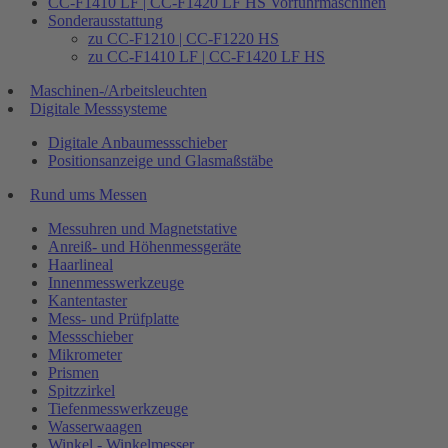
CC-F1410 LF | CC-F1420 LF HS Vorführmaschinen
Sonderausstattung
zu CC-F1210 | CC-F1220 HS
zu CC-F1410 LF | CC-F1420 LF HS
Maschinen-/Arbeitsleuchten
Digitale Messsysteme
Digitale Anbaumessschieber
Positionsanzeige und Glasmaßstäbe
Rund ums Messen
Messuhren und Magnetstative
Anreiß- und Höhenmessgeräte
Haarlineal
Innenmesswerkzeuge
Kantentaster
Mess- und Prüfplatte
Messschieber
Mikrometer
Prismen
Spitzzirkel
Tiefenmesswerkzeuge
Wasserwaagen
Winkel - Winkelmesser