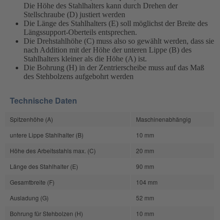
Die Höhe des Stahlhalters kann durch Drehen der
Stellschraube (D) justiert werden
Die Länge des Stahlhalters (E) soll möglichst der Breite des
Längssupport-Oberteils entsprechen.
Die Drehstahlhöhe (C) muss also so gewählt werden, dass sie
nach Addition mit der Höhe der unteren Lippe (B) des
Stahlhalters kleiner als die Höhe (A) ist.
Die Bohrung (H) in der Zentrierscheibe muss auf das Maß
des Stehbolzens aufgebohrt werden
Technische Daten
Spitzenhöhe (A)
Maschinenabhängig
untere Lippe Stahlhalter (B)
10 mm
Höhe des Arbeitsstahls max. (C)
20 mm
Länge des Stahlhalter (E)
90 mm
Gesamtbreite (F)
104 mm
Ausladung (G)
52 mm
Bohrung für Stehbolzen (H)
10 mm