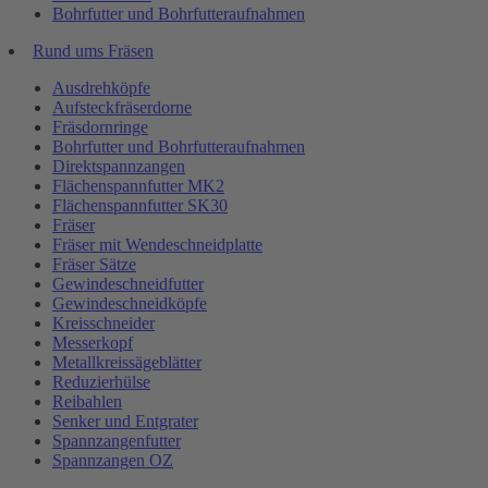
Bohrfutter und Bohrfutteraufnahmen
Rund ums Fräsen
Ausdrehköpfe
Aufsteckfräserdorne
Fräsdornringe
Bohrfutter und Bohrfutteraufnahmen
Direktspannzangen
Flächenspannfutter MK2
Flächenspannfutter SK30
Fräser
Fräser mit Wendeschneidplatte
Fräser Sätze
Gewindeschneidfutter
Gewindeschneidköpfe
Kreisschneider
Messerkopf
Metallkreissägeblätter
Reduzierhülse
Reibahlen
Senker und Entgrater
Spannzangenfutter
Spannzangen OZ