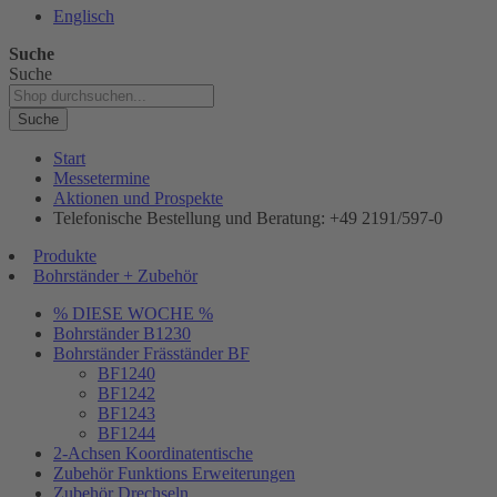
Englisch
Suche
Suche
Suche
Start
Messetermine
Aktionen und Prospekte
Telefonische Bestellung und Beratung: +49 2191/597-0
Produkte
Bohrständer + Zubehör
% DIESE WOCHE %
Bohrständer B1230
Bohrständer Fräsständer BF
BF1240
BF1242
BF1243
BF1244
2-Achsen Koordinatentische
Zubehör Funktions Erweiterungen
Zubehör Drechseln