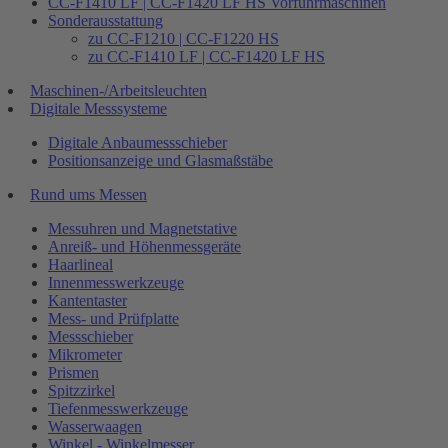
CC-F1410 LF | CC-F1420 LF HS Vorführmaschinen
Sonderausstattung
zu CC-F1210 | CC-F1220 HS
zu CC-F1410 LF | CC-F1420 LF HS
Maschinen-/Arbeitsleuchten
Digitale Messsysteme
Digitale Anbaumessschieber
Positionsanzeige und Glasmaßstäbe
Rund ums Messen
Messuhren und Magnetstative
Anreiß- und Höhenmessgeräte
Haarlineal
Innenmesswerkzeuge
Kantentaster
Mess- und Prüfplatte
Messschieber
Mikrometer
Prismen
Spitzzirkel
Tiefenmesswerkzeuge
Wasserwaagen
Winkel - Winkelmesser