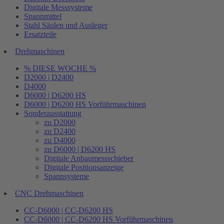
Digitale Messsysteme
Spannmittel
Stahl Säulen und Ausleger
Ersatzteile
Drehmaschinen
% DIESE WOCHE %
D2000 | D2400
D4000
D6000 | D6200 HS
D6000 | D6200 HS Vorführmaschinen
Sonderausstattung
zu D2000
zu D2400
zu D4000
zu D6000 | D6200 HS
Digitale Anbaumessschieber
Digitale Positionsanzeige
Spannsysteme
CNC Drehmaschinen
CC-D6000 | CC-D6200 HS
CC-D6000 | CC-D6200 HS Vorführmaschinen