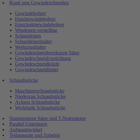
Rund ums Gewindeschneiden
Gewindebohrer
Handgewindebohrer
Einschnittgewindebohrer
Windeisen verstellbar
Schneideisen
Schneideisenhalter
Werkzeughalter
Gewindeschneidwerkzeug Sätze
Gewindeschneidvorrichtung
Gewindeschneidköpfe
Gewindeschneidfutter
Schraubstöcke
Maschinenschraubstöcke
Niederzug Schraubstöcke
Achsen Schraubstöcke
Werkbank Schraubstöcke
Spannpratzen Sätze und T-Nutensteine
Parallel Unterlagen
Aufspannwinkel
Teilapparate und Zubehör