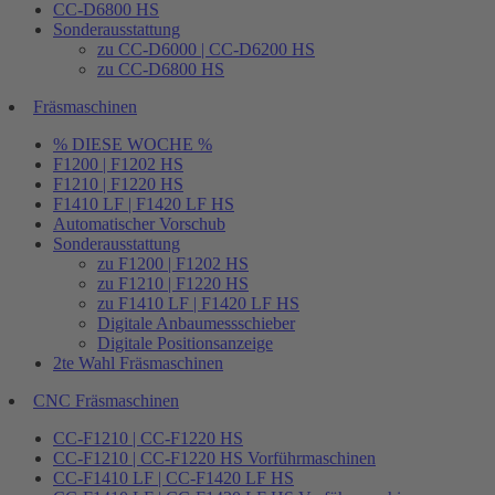
CC-D6800 HS
Sonderausstattung
zu CC-D6000 | CC-D6200 HS
zu CC-D6800 HS
Fräsmaschinen
% DIESE WOCHE %
F1200 | F1202 HS
F1210 | F1220 HS
F1410 LF | F1420 LF HS
Automatischer Vorschub
Sonderausstattung
zu F1200 | F1202 HS
zu F1210 | F1220 HS
zu F1410 LF | F1420 LF HS
Digitale Anbaumessschieber
Digitale Positionsanzeige
2te Wahl Fräsmaschinen
CNC Fräsmaschinen
CC-F1210 | CC-F1220 HS
CC-F1210 | CC-F1220 HS Vorführmaschinen
CC-F1410 LF | CC-F1420 LF HS