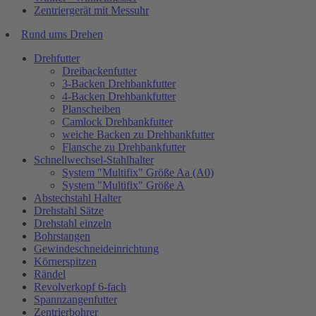
Zentriergerät mit Messuhr
Rund ums Drehen
Drehfutter
Dreibackenfutter
3-Backen Drehbankfutter
4-Backen Drehbankfutter
Planscheiben
Camlock Drehbankfutter
weiche Backen zu Drehbankfutter
Flansche zu Drehbankfutter
Schnellwechsel-Stahlhalter
System "Multifix" Größe Aa (A0)
System "Multifix" Größe A
Abstechstahl Halter
Drehstahl Sätze
Drehstahl einzeln
Bohrstangen
Gewindeschneideinrichtung
Körnerspitzen
Rändel
Revolverkopf 6-fach
Spannzangenfutter
Zentrierbohrer