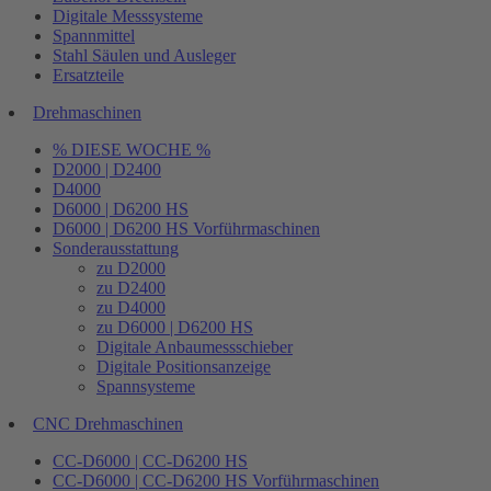
Digitale Messsysteme
Spannmittel
Stahl Säulen und Ausleger
Ersatzteile
Drehmaschinen
% DIESE WOCHE %
D2000 | D2400
D4000
D6000 | D6200 HS
D6000 | D6200 HS Vorführmaschinen
Sonderausstattung
zu D2000
zu D2400
zu D4000
zu D6000 | D6200 HS
Digitale Anbaumessschieber
Digitale Positionsanzeige
Spannsysteme
CNC Drehmaschinen
CC-D6000 | CC-D6200 HS
CC-D6000 | CC-D6200 HS Vorführmaschinen