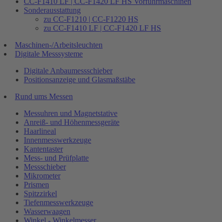
CC-F1410 LF | CC-F1420 LF HS Vorführmaschinen
Sonderausstattung
zu CC-F1210 | CC-F1220 HS
zu CC-F1410 LF | CC-F1420 LF HS
Maschinen-/Arbeitsleuchten
Digitale Messsysteme
Digitale Anbaumessschieber
Positionsanzeige und Glasmaßstäbe
Rund ums Messen
Messuhren und Magnetstative
Anreiß- und Höhenmessgeräte
Haarlineal
Innenmesswerkzeuge
Kantentaster
Mess- und Prüfplatte
Messschieber
Mikrometer
Prismen
Spitzzirkel
Tiefenmesswerkzeuge
Wasserwaagen
Winkel - Winkelmesser