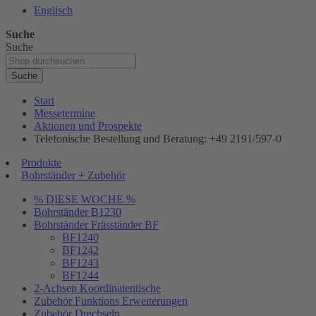
Englisch
Suche
Suche
Suche
Start
Messetermine
Aktionen und Prospekte
Telefonische Bestellung und Beratung: +49 2191/597-0
Produkte
Bohrständer + Zubehör
% DIESE WOCHE %
Bohrständer B1230
Bohrständer Fräsständer BF
BF1240
BF1242
BF1243
BF1244
2-Achsen Koordinatentische
Zubehör Funktions Erweiterungen
Zubehör Drechseln