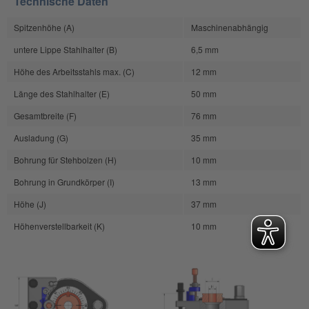
Technische Daten
Spitzenhöhe (A)
Maschinenabhängig
untere Lippe Stahlhalter (B)
6,5 mm
Höhe des Arbeitsstahls max. (C)
12 mm
Länge des Stahlhalter (E)
50 mm
Gesamtbreite (F)
76 mm
Ausladung (G)
35 mm
Bohrung für Stehbolzen (H)
10 mm
Bohrung in Grundkörper (I)
13 mm
Höhe (J)
37 mm
Höhenverstellbarkeit (K)
10 mm