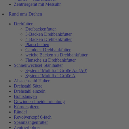
Zentriergerät mit Messuhr
Rund ums Drehen
Drehfutter
Dreibackenfutter
3-Backen Drehbankfutter
4-Backen Drehbankfutter
Planscheiben
Camlock Drehbankfutter
weiche Backen zu Drehbankfutter
Flansche zu Drehbankfutter
Schnellwechsel-Stahlhalter
System "Multifix" Größe Aa (A0)
System "Multifix" Größe A
Abstechstahl Halter
Drehstahl Sätze
Drehstahl einzeln
Bohrstangen
Gewindeschneideinrichtung
Körnerspitzen
Rändel
Revolverkopf 6-fach
Spannzangenfutter
Zentrierbohrer