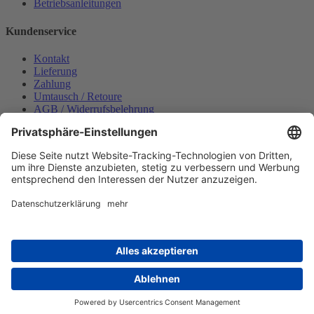
Betriebsanleitungen
Kundenservice
Kontakt
Lieferung
Zahlung
Umtausch / Retoure
AGB / Widerrufsbelehrung
Onlinesupport
Datenschutzerklärung
Impressum
Bestellung widerrufen
Mein konto
Anmelden
Warenkorb anzeigen
Zahlungsmöglichkeiten
Copyright © 2025 Wabeco