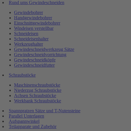
Rund ums Gewindeschneiden
Gewindebohrer
Handgewindebohrer
Einschnittgewindebohrer
Windeisen verstellbar
Schneideisen
Schneideisenhalter
Werkzeughalter
Gewindeschneidwerkzeug Sätze
Gewindeschneidvorrichtung
Gewindeschneidköpfe
Gewindeschneidfutter
Schraubstöcke
Maschinenschraubstöcke
Niederzug Schraubstöcke
Achsen Schraubstöcke
Werkbank Schraubstöcke
Spannpratzen Sätze und T-Nutensteine
Parallel Unterlagen
Aufspannwinkel
Teilapparate und Zubehör