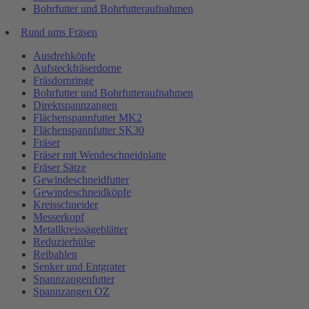
Bohrfutter und Bohrfutteraufnahmen
Rund ums Fräsen
Ausdrehköpfe
Aufsteckfräserdorne
Fräsdornringe
Bohrfutter und Bohrfutteraufnahmen
Direktspannzangen
Flächenspannfutter MK2
Flächenspannfutter SK30
Fräser
Fräser mit Wendeschneidplatte
Fräser Sätze
Gewindeschneidfutter
Gewindeschneidköpfe
Kreisschneider
Messerkopf
Metallkreissägeblätter
Reduzierhülse
Reibahlen
Senker und Entgrater
Spannzangenfutter
Spannzangen OZ