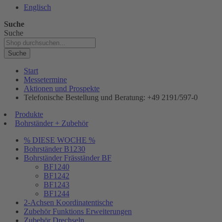
Englisch
Suche
Suche
Suche
Start
Messetermine
Aktionen und Prospekte
Telefonische Bestellung und Beratung: +49 2191/597-0
Produkte
Bohrständer + Zubehör
% DIESE WOCHE %
Bohrständer B1230
Bohrständer Fräsständer BF
BF1240
BF1242
BF1243
BF1244
2-Achsen Koordinatentische
Zubehör Funktions Erweiterungen
Zubehör Drechseln