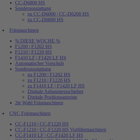
CC-D6800 HS
Sonderausstattung
zu CC-D6000 | CC-D6200 HS
zu CC-D6800 HS
Fräsmaschinen
% DIESE WOCHE %
F1200 | F1202 HS
F1210 | F1220 HS
F1410 LF | F1420 LF HS
Automatischer Vorschub
Sonderausstattung
zu F1200 | F1202 HS
zu F1210 | F1220 HS
zu F1410 LF | F1420 LF HS
Digitale Anbaumessschieber
Digitale Positionsanzeige
2te Wahl Fräsmaschinen
CNC Fräsmaschinen
CC-F1210 | CC-F1220 HS
CC-F1210 | CC-F1220 HS Vorführmaschinen
CC-F1410 LF | CC-F1420 LF HS