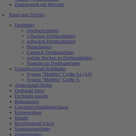
Zentriergerät mit Messuhr
Rund ums Drehen
Drehfutter
Dreibackenfutter
3-Backen Drehbankfutter
4-Backen Drehbankfutter
Planscheiben
Camlock Drehbankfutter
weiche Backen zu Drehbankfutter
Flansche zu Drehbankfutter
Schnellwechsel-Stahlhalter
System "Multifix" Größe Aa (A0)
System "Multifix" Größe A
Abstechstahl Halter
Drehstahl Sätze
Drehstahl einzeln
Bohrstangen
Gewindeschneideinrichtung
Körnerspitzen
Rändel
Revolverkopf 6-fach
Spannzangenfutter
Zentrierbohrer