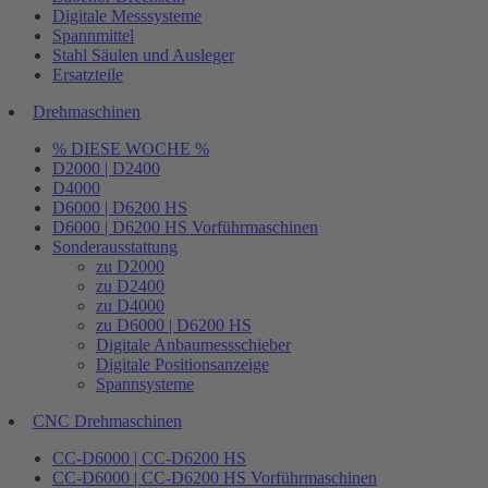
Digitale Messsysteme
Spannmittel
Stahl Säulen und Ausleger
Ersatzteile
Drehmaschinen
% DIESE WOCHE %
D2000 | D2400
D4000
D6000 | D6200 HS
D6000 | D6200 HS Vorführmaschinen
Sonderausstattung
zu D2000
zu D2400
zu D4000
zu D6000 | D6200 HS
Digitale Anbaumessschieber
Digitale Positionsanzeige
Spannsysteme
CNC Drehmaschinen
CC-D6000 | CC-D6200 HS
CC-D6000 | CC-D6200 HS Vorführmaschinen