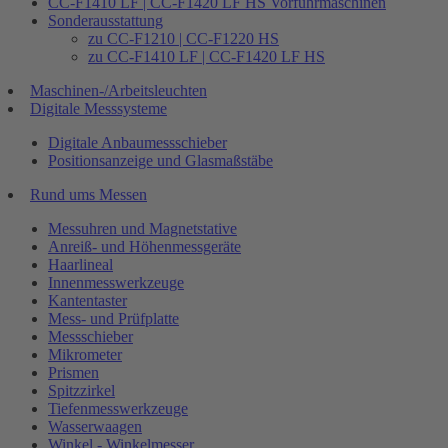
CC-F1410 LF | CC-F1420 LF HS Vorführmaschinen
Sonderausstattung
zu CC-F1210 | CC-F1220 HS
zu CC-F1410 LF | CC-F1420 LF HS
Maschinen-/Arbeitsleuchten
Digitale Messsysteme
Digitale Anbaumessschieber
Positionsanzeige und Glasmaßstäbe
Rund ums Messen
Messuhren und Magnetstative
Anreiß- und Höhenmessgeräte
Haarlineal
Innenmesswerkzeuge
Kantentaster
Mess- und Prüfplatte
Messschieber
Mikrometer
Prismen
Spitzzirkel
Tiefenmesswerkzeuge
Wasserwaagen
Winkel - Winkelmesser