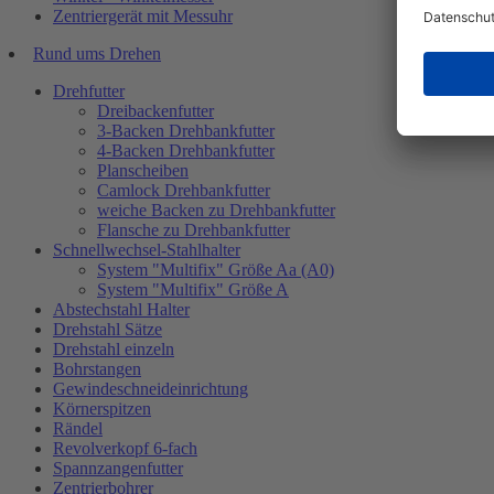
Zentriergerät mit Messuhr
Rund ums Drehen
Drehfutter
Dreibackenfutter
3-Backen Drehbankfutter
4-Backen Drehbankfutter
Planscheiben
Camlock Drehbankfutter
weiche Backen zu Drehbankfutter
Flansche zu Drehbankfutter
Schnellwechsel-Stahlhalter
System "Multifix" Größe Aa (A0)
System "Multifix" Größe A
Abstechstahl Halter
Drehstahl Sätze
Drehstahl einzeln
Bohrstangen
Gewindeschneideinrichtung
Körnerspitzen
Rändel
Revolverkopf 6-fach
Spannzangenfutter
Zentrierbohrer