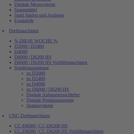
Digitale Messsysteme
Spannmittel
Stahl Säulen und Ausleger
Ersatzteile
Drehmaschinen
% DIESE WOCHE %
D2000 | D2400
D4000
D6000 | D6200 HS
D6000 | D6200 HS Vorführmaschinen
Sonderausstattung
zu D2000
zu D2400
zu D4000
zu D6000 | D6200 HS
Digitale Anbaumessschieber
Digitale Positionsanzeige
Spannsysteme
CNC Drehmaschinen
CC-D6000 | CC-D6200 HS
CC-D6000 | CC-D6200 HS Vorführmaschinen