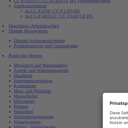
CC-F1410 LF | CC-F1420 LF HS Vorführmaschinen
Sonderausstattung
zu CC-F1210 | CC-F1220 HS
zu CC-F1410 LF | CC-F1420 LF HS
Maschinen-/Arbeitsleuchten
Digitale Messsysteme
Digitale Anbaumessschieber
Positionsanzeige und Glasmaßstäbe
Rund ums Messen
Messuhren und Magnetstative
Anreiß- und Höhenmessgeräte
Haarlineal
Innenmesswerkzeuge
Kantentaster
Mess- und Prüfplatte
Messschieber
Mikrometer
Prismen
Spitzzirkel
Tiefenmesswerkzeuge
Wasserwaagen
Winkel - Winkelmesser