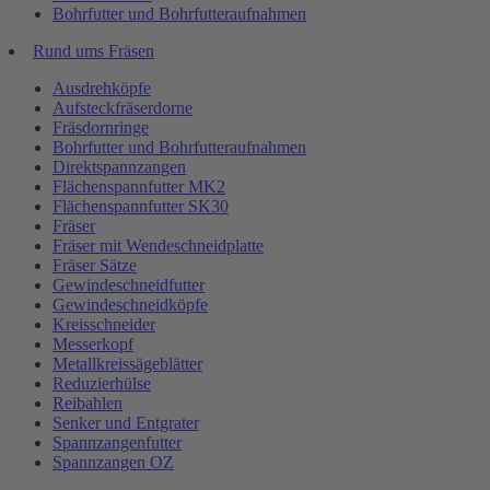
Bohrfutter und Bohrfutteraufnahmen
Rund ums Fräsen
Ausdrehköpfe
Aufsteckfräserdorne
Fräsdornringe
Bohrfutter und Bohrfutteraufnahmen
Direktspannzangen
Flächenspannfutter MK2
Flächenspannfutter SK30
Fräser
Fräser mit Wendeschneidplatte
Fräser Sätze
Gewindeschneidfutter
Gewindeschneidköpfe
Kreisschneider
Messerkopf
Metallkreissägeblätter
Reduzierhülse
Reibahlen
Senker und Entgrater
Spannzangenfutter
Spannzangen OZ