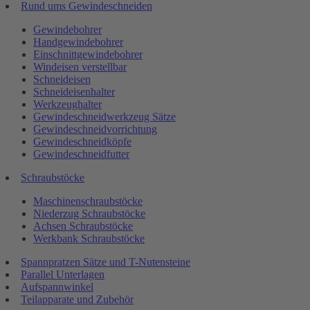
Rund ums Gewindeschneiden
Gewindebohrer
Handgewindebohrer
Einschnittgewindebohrer
Windeisen verstellbar
Schneideisen
Schneideisenhalter
Werkzeughalter
Gewindeschneidwerkzeug Sätze
Gewindeschneidvorrichtung
Gewindeschneidköpfe
Gewindeschneidfutter
Schraubstöcke
Maschinenschraubstöcke
Niederzug Schraubstöcke
Achsen Schraubstöcke
Werkbank Schraubstöcke
Spannpratzen Sätze und T-Nutensteine
Parallel Unterlagen
Aufspannwinkel
Teilapparate und Zubehör