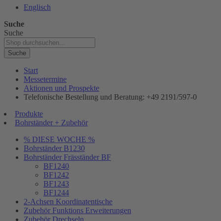
Englisch
Suche
Suche
Suche
Start
Messetermine
Aktionen und Prospekte
Telefonische Bestellung und Beratung: +49 2191/597-0
Produkte
Bohrständer + Zubehör
% DIESE WOCHE %
Bohrständer B1230
Bohrständer Fräsständer BF
BF1240
BF1242
BF1243
BF1244
2-Achsen Koordinatentische
Zubehör Funktions Erweiterungen
Zubehör Drechseln