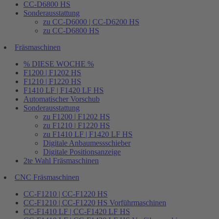
CC-D6800 HS
Sonderausstattung
zu CC-D6000 | CC-D6200 HS
zu CC-D6800 HS
Fräsmaschinen
% DIESE WOCHE %
F1200 | F1202 HS
F1210 | F1220 HS
F1410 LF | F1420 LF HS
Automatischer Vorschub
Sonderausstattung
zu F1200 | F1202 HS
zu F1210 | F1220 HS
zu F1410 LF | F1420 LF HS
Digitale Anbaumessschieber
Digitale Positionsanzeige
2te Wahl Fräsmaschinen
CNC Fräsmaschinen
CC-F1210 | CC-F1220 HS
CC-F1210 | CC-F1220 HS Vorführmaschinen
CC-F1410 LF | CC-F1420 LF HS