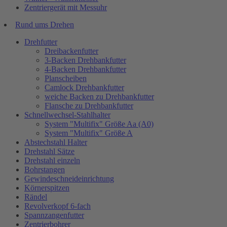
Zentriergerät mit Messuhr
Rund ums Drehen
Drehfutter
Dreibackenfutter
3-Backen Drehbankfutter
4-Backen Drehbankfutter
Planscheiben
Camlock Drehbankfutter
weiche Backen zu Drehbankfutter
Flansche zu Drehbankfutter
Schnellwechsel-Stahlhalter
System "Multifix" Größe Aa (A0)
System "Multifix" Größe A
Abstechstahl Halter
Drehstahl Sätze
Drehstahl einzeln
Bohrstangen
Gewindeschneideinrichtung
Körnerspitzen
Rändel
Revolverkopf 6-fach
Spannzangenfutter
Zentrierbohrer