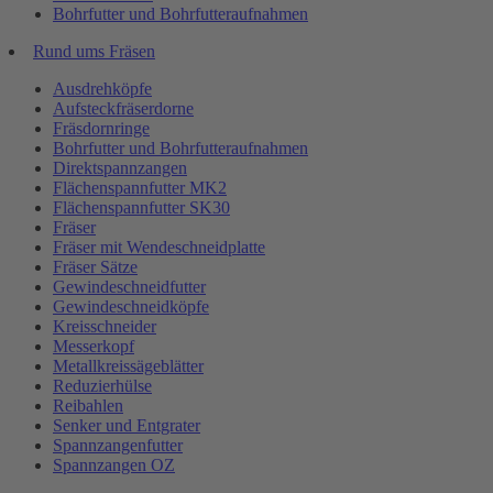
Bohrfutter und Bohrfutteraufnahmen
Rund ums Fräsen
Ausdrehköpfe
Aufsteckfräserdorne
Fräsdornringe
Bohrfutter und Bohrfutteraufnahmen
Direktspannzangen
Flächenspannfutter MK2
Flächenspannfutter SK30
Fräser
Fräser mit Wendeschneidplatte
Fräser Sätze
Gewindeschneidfutter
Gewindeschneidköpfe
Kreisschneider
Messerkopf
Metallkreissägeblätter
Reduzierhülse
Reibahlen
Senker und Entgrater
Spannzangenfutter
Spannzangen OZ