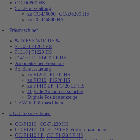
CC-D6800 HS
Sonderausstattung
zu CC-D6000 | CC-D6200 HS
zu CC-D6800 HS
Fräsmaschinen
% DIESE WOCHE %
F1200 | F1202 HS
F1210 | F1220 HS
F1410 LF | F1420 LF HS
Automatischer Vorschub
Sonderausstattung
zu F1200 | F1202 HS
zu F1210 | F1220 HS
zu F1410 LF | F1420 LF HS
Digitale Anbaumessschieber
Digitale Positionsanzeige
2te Wahl Fräsmaschinen
CNC Fräsmaschinen
CC-F1210 | CC-F1220 HS
CC-F1210 | CC-F1220 HS Vorführmaschinen
CC-F1410 LF | CC-F1420 LF HS