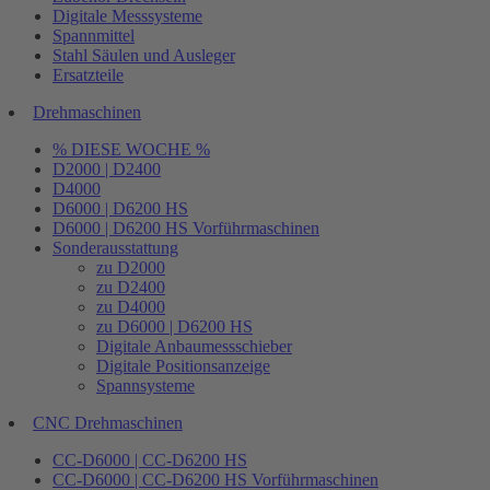
Digitale Messsysteme
Spannmittel
Stahl Säulen und Ausleger
Ersatzteile
Drehmaschinen
% DIESE WOCHE %
D2000 | D2400
D4000
D6000 | D6200 HS
D6000 | D6200 HS Vorführmaschinen
Sonderausstattung
zu D2000
zu D2400
zu D4000
zu D6000 | D6200 HS
Digitale Anbaumessschieber
Digitale Positionsanzeige
Spannsysteme
CNC Drehmaschinen
CC-D6000 | CC-D6200 HS
CC-D6000 | CC-D6200 HS Vorführmaschinen