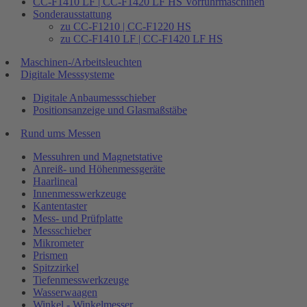
CC-F1410 LF | CC-F1420 LF HS Vorführmaschinen
Sonderausstattung
zu CC-F1210 | CC-F1220 HS
zu CC-F1410 LF | CC-F1420 LF HS
Maschinen-/Arbeitsleuchten
Digitale Messsysteme
Digitale Anbaumessschieber
Positionsanzeige und Glasmaßstäbe
Rund ums Messen
Messuhren und Magnetstative
Anreiß- und Höhenmessgeräte
Haarlineal
Innenmesswerkzeuge
Kantentaster
Mess- und Prüfplatte
Messschieber
Mikrometer
Prismen
Spitzzirkel
Tiefenmesswerkzeuge
Wasserwaagen
Winkel - Winkelmesser