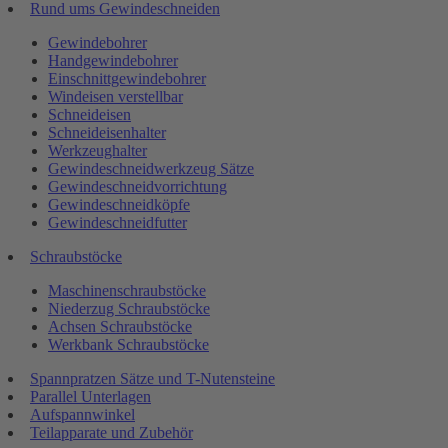
Rund ums Gewindeschneiden
Gewindebohrer
Handgewindebohrer
Einschnittgewindebohrer
Windeisen verstellbar
Schneideisen
Schneideisenhalter
Werkzeughalter
Gewindeschneidwerkzeug Sätze
Gewindeschneidvorrichtung
Gewindeschneidköpfe
Gewindeschneidfutter
Schraubstöcke
Maschinenschraubstöcke
Niederzug Schraubstöcke
Achsen Schraubstöcke
Werkbank Schraubstöcke
Spannpratzen Sätze und T-Nutensteine
Parallel Unterlagen
Aufspannwinkel
Teilapparate und Zubehör