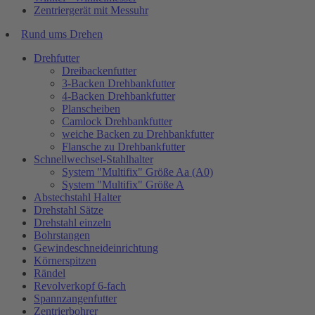
Zentriergerät mit Messuhr
Rund ums Drehen
Drehfutter
Dreibackenfutter
3-Backen Drehbankfutter
4-Backen Drehbankfutter
Planscheiben
Camlock Drehbankfutter
weiche Backen zu Drehbankfutter
Flansche zu Drehbankfutter
Schnellwechsel-Stahlhalter
System "Multifix" Größe Aa (A0)
System "Multifix" Größe A
Abstechstahl Halter
Drehstahl Sätze
Drehstahl einzeln
Bohrstangen
Gewindeschneideinrichtung
Körnerspitzen
Rändel
Revolverkopf 6-fach
Spannzangenfutter
Zentrierbohrer