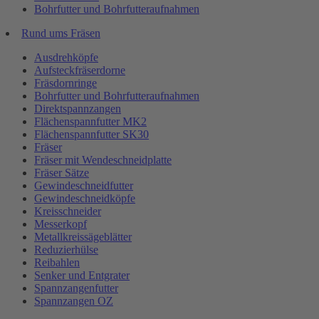
Bohrfutter und Bohrfutteraufnahmen
Rund ums Fräsen
Ausdrehköpfe
Aufsteckfräserdorne
Fräsdornringe
Bohrfutter und Bohrfutteraufnahmen
Direktspannzangen
Flächenspannfutter MK2
Flächenspannfutter SK30
Fräser
Fräser mit Wendeschneidplatte
Fräser Sätze
Gewindeschneidfutter
Gewindeschneidköpfe
Kreisschneider
Messerkopf
Metallkreissägeblätter
Reduzierhülse
Reibahlen
Senker und Entgrater
Spannzangenfutter
Spannzangen OZ