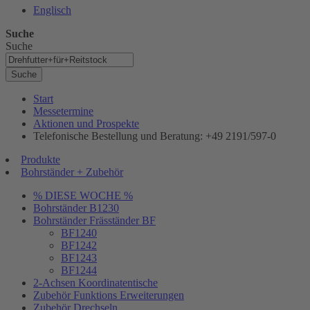
Englisch
Suche
Suche
Suche
Start
Messetermine
Aktionen und Prospekte
Telefonische Bestellung und Beratung: +49 2191/597-0
Produkte
Bohrständer + Zubehör
% DIESE WOCHE %
Bohrständer B1230
Bohrständer Fräsständer BF
BF1240
BF1242
BF1243
BF1244
2-Achsen Koordinatentische
Zubehör Funktions Erweiterungen
Zubehör Drechseln