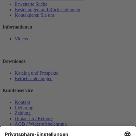
Erweiterte Suche
Bestellungen und Rücksendungen
Kontaktieren Sie uns
Informationen
Videos
Downloads
Katalog und Prospekte
Betriebsanleitungen
Kundenservice
Kontakt
Lieferung
Zahlung
Umtausch / Retoure
AGB / Widerrufsbelehrung
Onlinesupport
Datenschutzerklärung