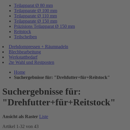
Teilapparat Ø 80 mm
Teilapparate Ø 100 mm
Teilapparate Ø 110 mm
Teilapparate Ø 150 mm
Präzisions Teilapparat Ø 150 mm
Reitstock
Teilscheiben
Drehdornpressen + Räumnadeln
Blechbearbeitung
Werkstattbedarf
2te Wahl und Restposten
Home
Suchergebnisse für: "Drehfutter+für+Reitstock"
Suchergebnisse für:
"Drehfutter+für+Reitstock"
Ansicht als
Raster
Liste
Artikel
1
-
32
von
43