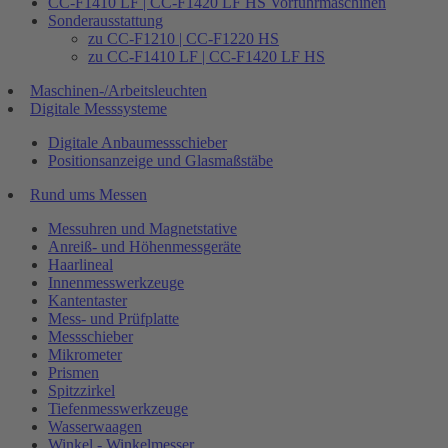
CC-F1410 LF | CC-F1420 LF HS Vorführmaschinen
Sonderausstattung
zu CC-F1210 | CC-F1220 HS
zu CC-F1410 LF | CC-F1420 LF HS
Maschinen-/Arbeitsleuchten
Digitale Messsysteme
Digitale Anbaumessschieber
Positionsanzeige und Glasmaßstäbe
Rund ums Messen
Messuhren und Magnetstative
Anreiß- und Höhenmessgeräte
Haarlineal
Innenmesswerkzeuge
Kantentaster
Mess- und Prüfplatte
Messschieber
Mikrometer
Prismen
Spitzzirkel
Tiefenmesswerkzeuge
Wasserwaagen
Winkel - Winkelmesser