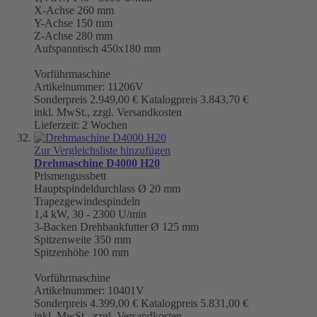
X-Achse 260 mm
Y-Achse 150 mm
Z-Achse 280 mm
Aufspanntisch 450x180 mm
Vorführmaschine
Artikelnummer: 11206V
Sonderpreis
2.949,00 €
Katalogpreis
3.843,70 €
inkl. MwSt., zzgl. Versandkosten
Lieferzeit: 2 Wochen
Zur Vergleichsliste hinzufügen
Drehmaschine D4000 H20
Prismengussbett
Hauptspindeldurchlass Ø 20 mm
Trapezgewindespindeln
1,4 kW, 30 - 2300 U/min
3-Backen Drehbankfutter
Ø 125 mm
Spitzenweite 350 mm
Spitzenhöhe 100 mm
Vorführmaschine
Artikelnummer: 10401V
Sonderpreis
4.399,00 €
Katalogpreis
5.831,00 €
inkl. MwSt., zzgl. Versandkosten