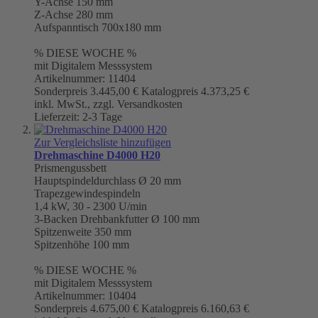
Y-Achse 150 mm
Z-Achse 280 mm
Aufspanntisch 700x180 mm
% DIESE WOCHE %
mit Digitalem Messsystem
Artikelnummer: 11404
Sonderpreis
3.445,00 €
Katalogpreis
4.373,25 €
inkl. MwSt., zzgl. Versandkosten
Lieferzeit: 2-3 Tage
Zur Vergleichsliste hinzufügen
Drehmaschine D4000 H20
Prismengussbett
Hauptspindeldurchlass Ø 20 mm
Trapezgewindespindeln
1,4 kW, 30 - 2300 U/min
3-Backen Drehbankfutter
Ø 100 mm
Spitzenweite 350 mm
Spitzenhöhe 100 mm
% DIESE WOCHE %
mit Digitalem Messsystem
Artikelnummer: 10404
Sonderpreis
4.675,00 €
Katalogpreis
6.160,63 €