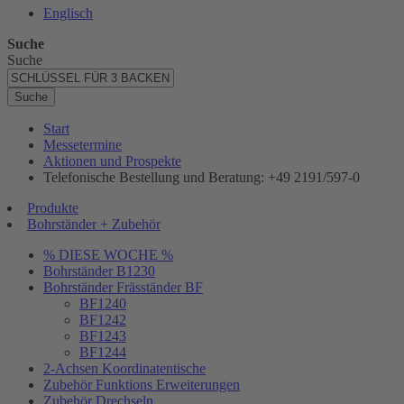
Englisch
Suche
Suche
Suche
Start
Messetermine
Aktionen und Prospekte
Telefonische Bestellung und Beratung: +49 2191/597-0
Produkte
Bohrständer + Zubehör
% DIESE WOCHE %
Bohrständer B1230
Bohrständer Fräsständer BF
BF1240
BF1242
BF1243
BF1244
2-Achsen Koordinatentische
Zubehör Funktions Erweiterungen
Zubehör Drechseln