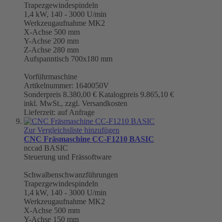
Trapezgewindespindeln
1,4 kW, 140 - 3000 U/min
Werkzeugaufnahme
MK2
X-Achse 500 mm
Y-Achse 200 mm
Z-Achse 280 mm
Aufspanntisch 700x180 mm
Vorführmaschine
Artikelnummer: 1640050V
Sonderpreis
8.380,00 €
Katalogpreis
9.865,10 €
inkl. MwSt., zzgl. Versandkosten
Lieferzeit: auf Anfrage
Zur Vergleichsliste hinzufügen
CNC Fräsmaschine CC-F1210 BASIC
nccad BASIC
Steuerung und Frässoftware
Schwalbenschwanzführungen
Trapezgewindespindeln
1,4 kW, 140 - 3000 U/min
Werkzeugaufnahme
MK2
X-Achse 500 mm
Y-Achse 150 mm