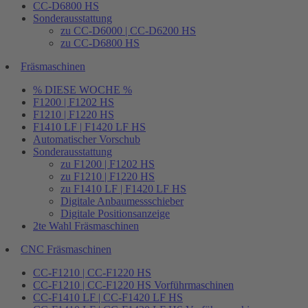
CC-D6800 HS
Sonderausstattung
zu CC-D6000 | CC-D6200 HS
zu CC-D6800 HS
Fräsmaschinen
% DIESE WOCHE %
F1200 | F1202 HS
F1210 | F1220 HS
F1410 LF | F1420 LF HS
Automatischer Vorschub
Sonderausstattung
zu F1200 | F1202 HS
zu F1210 | F1220 HS
zu F1410 LF | F1420 LF HS
Digitale Anbaumessschieber
Digitale Positionsanzeige
2te Wahl Fräsmaschinen
CNC Fräsmaschinen
CC-F1210 | CC-F1220 HS
CC-F1210 | CC-F1220 HS Vorführmaschinen
CC-F1410 LF | CC-F1420 LF HS