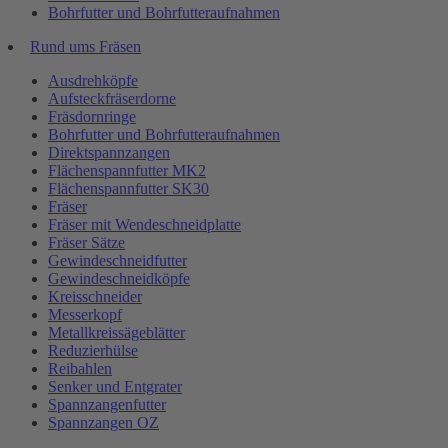
Bohrfutter und Bohrfutteraufnahmen
Rund ums Fräsen
Ausdrehköpfe
Aufsteckfräserdorne
Fräsdornringe
Bohrfutter und Bohrfutteraufnahmen
Direktspannzangen
Flächenspannfutter MK2
Flächenspannfutter SK30
Fräser
Fräser mit Wendeschneidplatte
Fräser Sätze
Gewindeschneidfutter
Gewindeschneidköpfe
Kreisschneider
Messerkopf
Metallkreissägeblätter
Reduzierhülse
Reibahlen
Senker und Entgrater
Spannzangenfutter
Spannzangen OZ