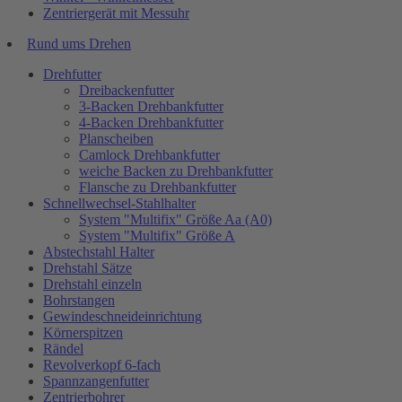
Zentriergerät mit Messuhr
Rund ums Drehen
Drehfutter
Dreibackenfutter
3-Backen Drehbankfutter
4-Backen Drehbankfutter
Planscheiben
Camlock Drehbankfutter
weiche Backen zu Drehbankfutter
Flansche zu Drehbankfutter
Schnellwechsel-Stahlhalter
System "Multifix" Größe Aa (A0)
System "Multifix" Größe A
Abstechstahl Halter
Drehstahl Sätze
Drehstahl einzeln
Bohrstangen
Gewindeschneideinrichtung
Körnerspitzen
Rändel
Revolverkopf 6-fach
Spannzangenfutter
Zentrierbohrer