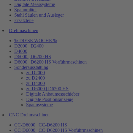
Digitale Messsysteme
Spannmittel
Stahl Säulen und Ausleger
Ersatzteile
Drehmaschinen
% DIESE WOCHE %
D2000 | D2400
D4000
D6000 | D6200 HS
D6000 | D6200 HS Vorführmaschinen
Sonderausstattung
zu D2000
zu D2400
zu D4000
zu D6000 | D6200 HS
Digitale Anbaumessschieber
Digitale Positionsanzeige
Spannsysteme
CNC Drehmaschinen
CC-D6000 | CC-D6200 HS
CC-D6000 | CC-D6200 HS Vorführmaschinen