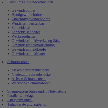
Rund ums Gewindeschneiden
Gewindebohrer
Handgewindebohrer
Einschnittgewindebohrer
Windeisen verstellbar
Schneideisen
Schneideisenhalter
Werkzeughalter
Gewindeschneidwerkzeug Sätze
Gewindeschneidvorrichtung
Gewindeschneidköpfe
Gewindeschneidfutter
Schraubstöcke
Maschinenschraubstöcke
Niederzug Schraubstöcke
Achsen Schraubstöcke
Werkbank Schraubstöcke
Spannpratzen Sätze und T-Nutensteine
Parallel Unterlagen
Aufspannwinkel
Teilapparate und Zubehör