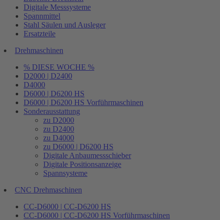
Digitale Messsysteme
Spannmittel
Stahl Säulen und Ausleger
Ersatzteile
Drehmaschinen
% DIESE WOCHE %
D2000 | D2400
D4000
D6000 | D6200 HS
D6000 | D6200 HS Vorführmaschinen
Sonderausstattung
zu D2000
zu D2400
zu D4000
zu D6000 | D6200 HS
Digitale Anbaumessschieber
Digitale Positionsanzeige
Spannsysteme
CNC Drehmaschinen
CC-D6000 | CC-D6200 HS
CC-D6000 | CC-D6200 HS Vorführmaschinen