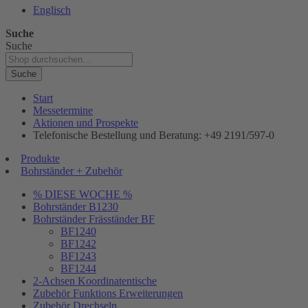
Englisch
Suche
Suche
Suche
Start
Messetermine
Aktionen und Prospekte
Telefonische Bestellung und Beratung: +49 2191/597-0
Produkte
Bohrständer + Zubehör
% DIESE WOCHE %
Bohrständer B1230
Bohrständer Fräsständer BF
BF1240
BF1242
BF1243
BF1244
2-Achsen Koordinatentische
Zubehör Funktions Erweiterungen
Zubehör Drechseln