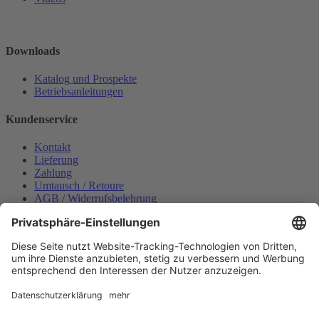
Downloads
Katalog und Prospekte
Betriebsanleitungen
Kundenservice
Kontakt
Lieferung
Zahlung
Umtausch / Retoure
AGB / Widerrufsbelehrung
Onlinesupport
Datenschutzerklärung
Impressum
Bestellung widerrufen
Mein konto
Anmelden
Warenkorb anzeigen