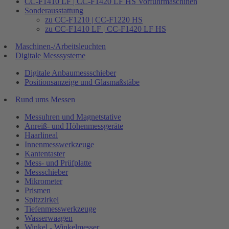
CC-F1410 LF | CC-F1420 LF HS Vorführmaschinen
Sonderausstattung
zu CC-F1210 | CC-F1220 HS
zu CC-F1410 LF | CC-F1420 LF HS
Maschinen-/Arbeitsleuchten
Digitale Messsysteme
Digitale Anbaumessschieber
Positionsanzeige und Glasmaßstäbe
Rund ums Messen
Messuhren und Magnetstative
Anreiß- und Höhenmessgeräte
Haarlineal
Innenmesswerkzeuge
Kantentaster
Mess- und Prüfplatte
Messschieber
Mikrometer
Prismen
Spitzzirkel
Tiefenmesswerkzeuge
Wasserwaagen
Winkel - Winkelmesser