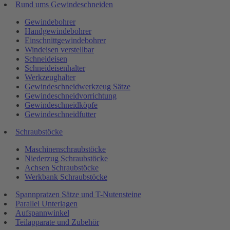
Rund ums Gewindeschneiden
Gewindebohrer
Handgewindebohrer
Einschnittgewindebohrer
Windeisen verstellbar
Schneideisen
Schneideisenhalter
Werkzeughalter
Gewindeschneidwerkzeug Sätze
Gewindeschneidvorrichtung
Gewindeschneidköpfe
Gewindeschneidfutter
Schraubstöcke
Maschinenschraubstöcke
Niederzug Schraubstöcke
Achsen Schraubstöcke
Werkbank Schraubstöcke
Spannpratzen Sätze und T-Nutensteine
Parallel Unterlagen
Aufspannwinkel
Teilapparate und Zubehör