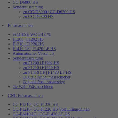
CC-D6800 HS
Sonderausstattung
zu CC-D6000 | CC-D6200 HS
zu CC-D6800 HS
Fräsmaschinen
% DIESE WOCHE %
F1200 | F1202 HS
F1210 | F1220 HS
F1410 LF | F1420 LF HS
Automatischer Vorschub
Sonderausstattung
zu F1200 | F1202 HS
zu F1210 | F1220 HS
zu F1410 LF | F1420 LF HS
Digitale Anbaumessschieber
Digitale Positionsanzeige
2te Wahl Fräsmaschinen
CNC Fräsmaschinen
CC-F1210 | CC-F1220 HS
CC-F1210 | CC-F1220 HS Vorführmaschinen
CC-F1410 LF | CC-F1420 LF HS