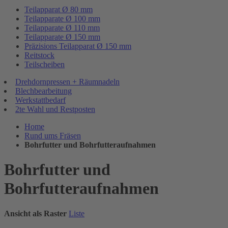
Teilapparat Ø 80 mm
Teilapparate Ø 100 mm
Teilapparate Ø 110 mm
Teilapparate Ø 150 mm
Präzisions Teilapparat Ø 150 mm
Reitstock
Teilscheiben
Drehdornpressen + Räumnadeln
Blechbearbeitung
Werkstattbedarf
2te Wahl und Restposten
Home
Rund ums Fräsen
Bohrfutter und Bohrfutteraufnahmen
Bohrfutter und
Bohrfutteraufnahmen
Ansicht als
Raster
Liste