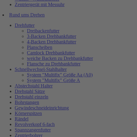
Zentriergerät mit Messuhr
Rund ums Drehen
Drehfutter
Dreibackenfutter
3-Backen Drehbankfutter
4-Backen Drehbankfutter
Planscheiben
Camlock Drehbankfutter
weiche Backen zu Drehbankfutter
Flansche zu Drehbankfutter
Schnellwechsel-Stahlhalter
System "Multifix" Größe Aa (A0)
System "Multifix" Größe A
Abstechstahl Halter
Drehstahl Sätze
Drehstahl einzeln
Bohrstangen
Gewindeschneideinrichtung
Körnerspitzen
Rändel
Revolverkopf 6-fach
Spannzangenfutter
Zentrierbohrer