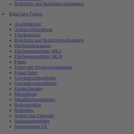
Bohrfutter und Bohrfutteraufnahmen
Rund ums Fräsen
Ausdrehköpfe
Aufsteckfräserdorne
Fräsdornringe
Bohrfutter und Bohrfutteraufnahmen
Direktspannzangen
Flächenspannfutter MK2
Flächenspannfutter SK30
Fräser
Fräser mit Wendeschneidplatte
Fräser Sätze
Gewindeschneidfutter
Gewindeschneidköpfe
Kreisschneider
Messerkopf
Metallkreissägeblätter
Reduzierhülse
Reibahlen
Senker und Entgrater
Spannzangenfutter
Spannzangen OZ