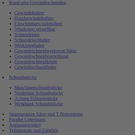
Rund ums Gewindeschneiden
Gewindebohrer
Handgewindebohrer
Einschnittgewindebohrer
Windeisen verstellbar
Schneideisen
Schneideisenhalter
Werkzeughalter
Gewindeschneidwerkzeug Sätze
Gewindeschneidvorrichtung
Gewindeschneidköpfe
Gewindeschneidfutter
Schraubstöcke
Maschinenschraubstöcke
Niederzug Schraubstöcke
Achsen Schraubstöcke
Werkbank Schraubstöcke
Spannpratzen Sätze und T-Nutensteine
Parallel Unterlagen
Aufspannwinkel
Teilapparate und Zubehör