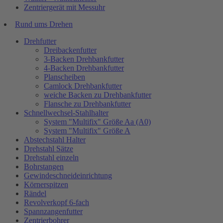
Zentriergerät mit Messuhr
Rund ums Drehen
Drehfutter
Dreibackenfutter
3-Backen Drehbankfutter
4-Backen Drehbankfutter
Planscheiben
Camlock Drehbankfutter
weiche Backen zu Drehbankfutter
Flansche zu Drehbankfutter
Schnellwechsel-Stahlhalter
System "Multifix" Größe Aa (A0)
System "Multifix" Größe A
Abstechstahl Halter
Drehstahl Sätze
Drehstahl einzeln
Bohrstangen
Gewindeschneideinrichtung
Körnerspitzen
Rändel
Revolverkopf 6-fach
Spannzangenfutter
Zentrierbohrer