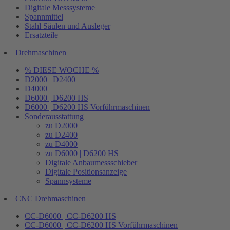
Digitale Messsysteme
Spannmittel
Stahl Säulen und Ausleger
Ersatzteile
Drehmaschinen
% DIESE WOCHE %
D2000 | D2400
D4000
D6000 | D6200 HS
D6000 | D6200 HS Vorführmaschinen
Sonderausstattung
zu D2000
zu D2400
zu D4000
zu D6000 | D6200 HS
Digitale Anbaumessschieber
Digitale Positionsanzeige
Spannsysteme
CNC Drehmaschinen
CC-D6000 | CC-D6200 HS
CC-D6000 | CC-D6200 HS Vorführmaschinen