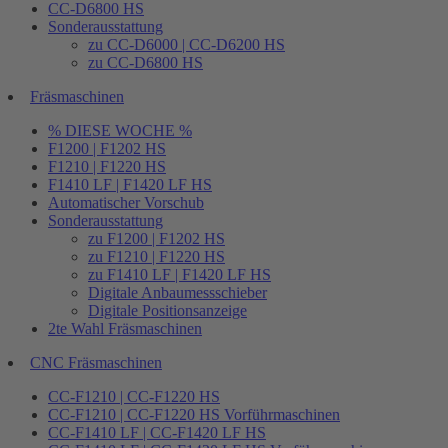
CC-D6800 HS
Sonderausstattung
zu CC-D6000 | CC-D6200 HS
zu CC-D6800 HS
Fräsmaschinen
% DIESE WOCHE %
F1200 | F1202 HS
F1210 | F1220 HS
F1410 LF | F1420 LF HS
Automatischer Vorschub
Sonderausstattung
zu F1200 | F1202 HS
zu F1210 | F1220 HS
zu F1410 LF | F1420 LF HS
Digitale Anbaumessschieber
Digitale Positionsanzeige
2te Wahl Fräsmaschinen
CNC Fräsmaschinen
CC-F1210 | CC-F1220 HS
CC-F1210 | CC-F1220 HS Vorführmaschinen
CC-F1410 LF | CC-F1420 LF HS