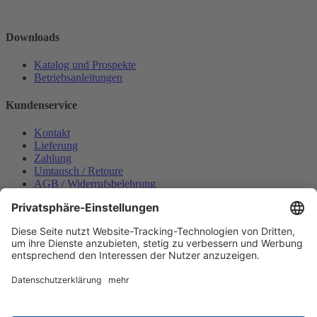
Downloads
Katalog und Prospekte
Betriebsanleitungen
Kundenservice
Kontakt
Lieferung
Zahlung
Umtausch / Retoure
AGB / Widerrufsbelehrung
Onlinesupport
Datenschutzerklärung
Impressum
Bestellung widerrufen
Mein konto
Anmelden
Warenkorb anzeigen