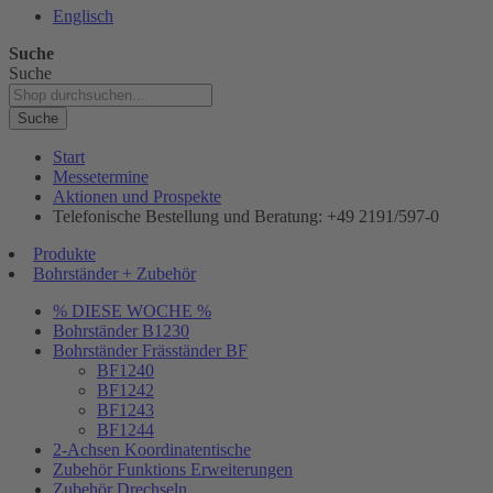
Englisch
Suche
Suche
Suche
Start
Messetermine
Aktionen und Prospekte
Telefonische Bestellung und Beratung: +49 2191/597-0
Produkte
Bohrständer + Zubehör
% DIESE WOCHE %
Bohrständer B1230
Bohrständer Fräsständer BF
BF1240
BF1242
BF1243
BF1244
2-Achsen Koordinatentische
Zubehör Funktions Erweiterungen
Zubehör Drechseln