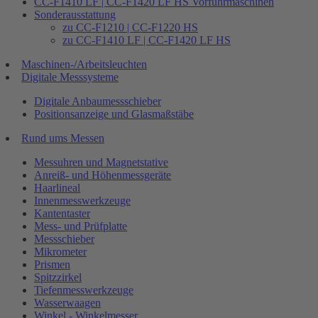
CC-F1410 LF | CC-F1420 LF HS Vorführmaschinen
Sonderausstattung
zu CC-F1210 | CC-F1220 HS
zu CC-F1410 LF | CC-F1420 LF HS
Maschinen-/Arbeitsleuchten
Digitale Messsysteme
Digitale Anbaumessschieber
Positionsanzeige und Glasmaßstäbe
Rund ums Messen
Messuhren und Magnetstative
Anreiß- und Höhenmessgeräte
Haarlineal
Innenmesswerkzeuge
Kantentaster
Mess- und Prüfplatte
Messschieber
Mikrometer
Prismen
Spitzzirkel
Tiefenmesswerkzeuge
Wasserwaagen
Winkel - Winkelmesser